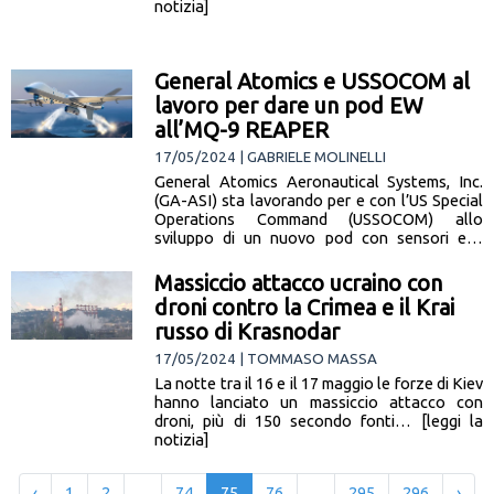
notizia]
General Atomics e USSOCOM al
lavoro per dare un pod EW
all’MQ-9 REAPER
17/05/2024 | GABRIELE MOLINELLI
General Atomics Aeronautical Systems, Inc.
(GA-ASI) sta lavorando per e con l’US Special
Operations Command (USSOCOM) allo
sviluppo di un nuovo pod con sensori e…
[leggi la notizia]
Massiccio attacco ucraino con
droni contro la Crimea e il Krai
russo di Krasnodar
17/05/2024 | TOMMASO MASSA
La notte tra il 16 e il 17 maggio le forze di Kiev
hanno lanciato un massiccio attacco con
droni, più di 150 secondo fonti… [leggi la
notizia]
‹
1
2
...
74
75
76
...
295
296
›