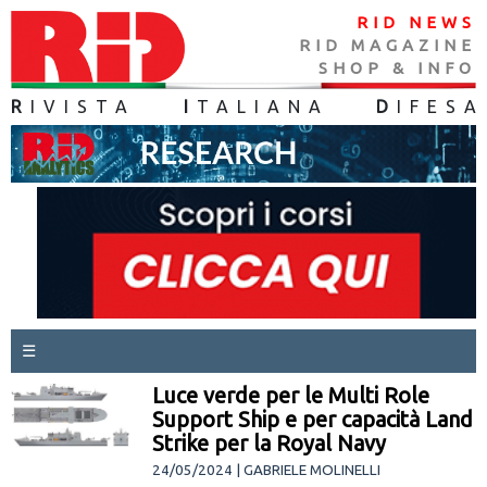
RID NEWS
RID MAGAZINE
SHOP & INFO
R
IVISTA
I
TALIANA
D
IFES
A
☰
Luce verde per le Multi Role
Support Ship e per capacità Land
Strike per la Royal Navy
24/05/2024 | GABRIELE MOLINELLI