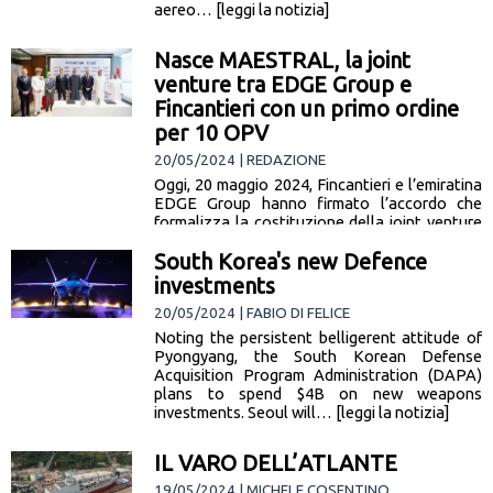
aereo… [leggi la notizia]
Nasce MAESTRAL, la joint
venture tra EDGE Group e
Fincantieri con un primo ordine
per 10 OPV
20/05/2024 | REDAZIONE
Oggi, 20 maggio 2024, Fincantieri e l’emiratina
EDGE Group hanno firmato l’accordo che
formalizza la costituzione della joint venture
tra le 2 aziende nel settore… [leggi la notizia]
South Korea's new Defence
investments
20/05/2024 | FABIO DI FELICE
Noting the persistent belligerent attitude of
Pyongyang, the South Korean Defense
Acquisition Program Administration (DAPA)
plans to spend $4B on new weapons
investments. Seoul will… [leggi la notizia]
IL VARO DELL’ATLANTE
19/05/2024 | MICHELE COSENTINO