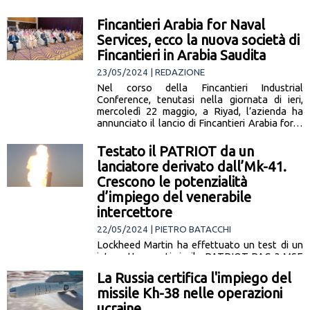
Fincantieri Arabia for Naval
Services, ecco la nuova società di
Fincantieri in Arabia Saudita
23/05/2024 | REDAZIONE
Nel corso della Fincantieri Industrial
Conference, tenutasi nella giornata di ieri,
mercoledì 22 maggio, a Riyad, l’azienda ha
annunciato il lancio di Fincantieri Arabia for…
[leggi la notizia]
Testato il PATRIOT da un
lanciatore derivato dall’Mk-41.
Crescono le potenzialità
d’impiego del venerabile
intercettore
22/05/2024 | PIETRO BATACCHI
Lockheed Martin ha effettuato un test di un
intercettore antimissile PATRIOT PAC-3 MSE
da un lanciatore Mk-70, derivato dal
La Russia certifica l'impiego del
lanciatore standard per utilizzo navale Mk-41.
missile Kh-38 nelle operazioni
… [leggi la notizia]
ucraine