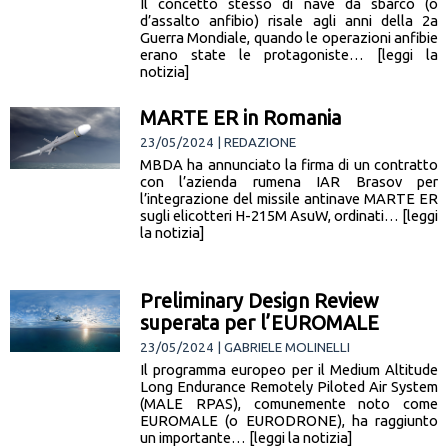
Il concetto stesso di nave da sbarco (o
d’assalto anfibio) risale agli anni della 2a
Guerra Mondiale, quando le operazioni anfibie
erano state le protagoniste… [leggi la
notizia]
MARTE ER in Romania
23/05/2024 | REDAZIONE
MBDA ha annunciato la firma di un contratto
con l’azienda rumena IAR Brasov per
l’integrazione del missile antinave MARTE ER
sugli elicotteri H-215M AsuW, ordinati… [leggi
la notizia]
Preliminary Design Review
superata per l’EUROMALE
23/05/2024 | GABRIELE MOLINELLI
Il programma europeo per il Medium Altitude
Long Endurance Remotely Piloted Air System
(MALE RPAS), comunemente noto come
EUROMALE (o EURODRONE), ha raggiunto
un importante… [leggi la notizia]