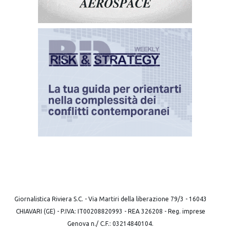
Giornalistica Riviera S.C. - Via Martiri della liberazione 79/3 - 16043
CHIAVARI (GE) - P.IVA: IT00208820993 - REA 326208 - Reg. imprese
Genova n./ C.F.: 03214840104.