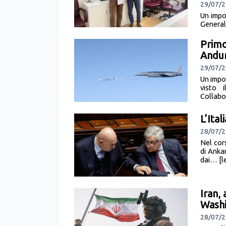
29/07/2
Un impo
General
Editori)
Primo
Andur
29/07/2
Un impo
visto 
Collabor
L’Ital
28/07/2
Nel cors
di Anka
dai… [le
Iran, 
Wash
28/07/2