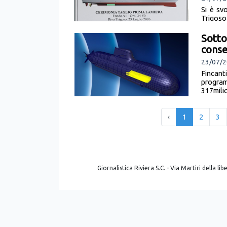
Si è svo
Trigoso
[leggi l
Sotto
cons
23/07/2
Fincan
progra
317milio
‹
1
2
3
Giornalistica Riviera S.C. - Via Martiri della