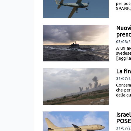
per pot
SPARK, n
Nuovi
pren
03/08/2
A un me
svedese
[leggi l
La fi
31/07/
Contemp
che per
della gu
Israel
POSE
31/07/