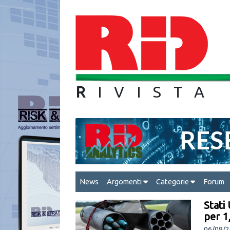
R
IVIS
News
Argomenti
Categorie
Forum
Stati
per 1,
06/08/20