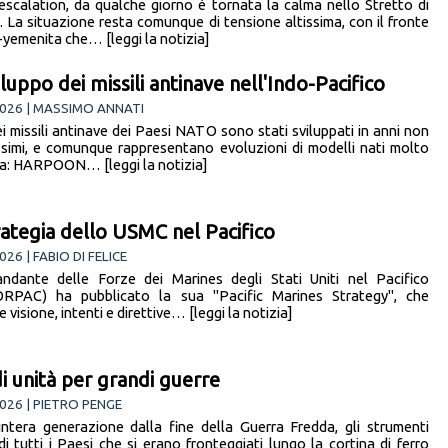
escalation, da qualche giorno è tornata la calma nello Stretto di
 La situazione resta comunque di tensione altissima, con il fronte
-yemenita che… [leggi la notizia]
iluppo dei missili antinave nell'Indo-Pacifico
026 | MASSIMO ANNATI
ei missili antinave dei Paesi NATO sono stati sviluppati in anni non
ssimi, e comunque rappresentano evoluzioni di modelli nati molto
a: HARPOON… [leggi la notizia]
rategia dello USMC nel Pacifico
26 | FABIO DI FELICE
ndante delle Forze dei Marines degli Stati Uniti nel Pacifico
RPAC) ha pubblicato la sua "Pacific Marines Strategy", che
e visione, intenti e direttive… [leggi la notizia]
i unità per grandi guerre
026 | PIETRO PENGE
intera generazione dalla fine della Guerra Fredda, gli strumenti
 di tutti i Paesi che si erano fronteggiati lungo la cortina di ferro