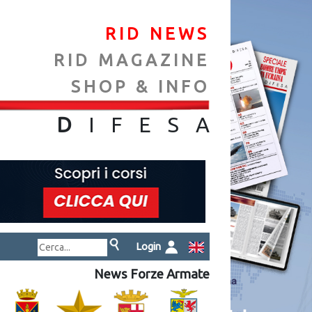
RID NEWS
RID MAGAZINE
SHOP & INFO
NA
D
IFES
A
Login
News Forze Armate