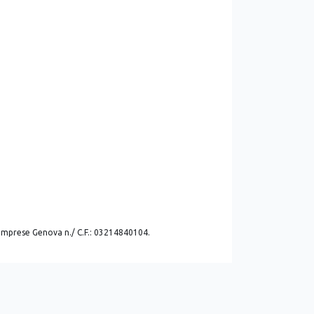
. imprese Genova n./ C.F.: 03214840104.