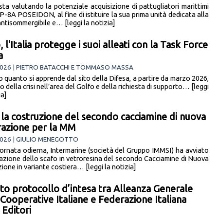
 sta valutando la potenziale acquisizione di pattugliatori marittimi
P-8A POSEIDON, al fine di istituire la sua prima unità dedicata alla
antisommergibile e… [leggi la notizia]
 l'Italia protegge i suoi alleati con la Task Force
a
2026 | PIETRO BATACCHI E TOMMASO MASSA
 quanto si apprende dal sito della Difesa, a partire da marzo 2026,
o della crisi nell’area del Golfo e della richiesta di supporto… [leggi
ia]
a la costruzione del secondo cacciamine di nuova
azione per la MM
2026 | GIULIO MENEGOTTO
iornata odierna, Intermarine (società del Gruppo IMMSI) ha avviato
nazione dello scafo in vetroresina del secondo Cacciamine di Nuova
one in variante costiera… [leggi la notizia]
to protocollo d’intesa tra Alleanza Generale
 Cooperative Italiane e Federazione Italiana
 Editori