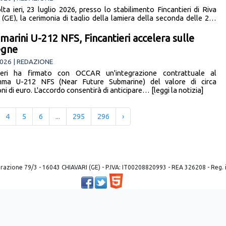
lta ieri, 23 luglio 2026, presso lo stabilimento Fincantieri di Riva
 (GE), la cerimonia di taglio della lamiera della seconda delle 2…
a notizia]
marini U-212 NFS, Fincantieri accelera sulle
egne
026 | REDAZIONE
tieri ha firmato con OCCAR un'integrazione contrattuale al
mma U-212 NFS (Near Future Submarine) del valore di circa
ni di euro. L'accordo consentirà di anticipare… [leggi la notizia]
4
5
6
...
295
296
›
 liberazione 79/3 - 16043 CHIAVARI (GE) - P.IVA: IT00208820993 - REA 326208 - Reg
Powered by ©
2026
Mobilbyte s.a.s.
Information Technology