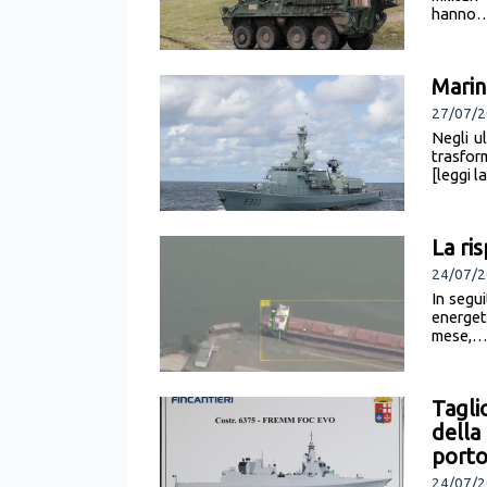
hanno… 
Marin
27/07/2
Negli u
trasform
[leggi l
La ri
24/07/2
In segui
energeti
mese,… [
Tagli
della
port
24/07/2