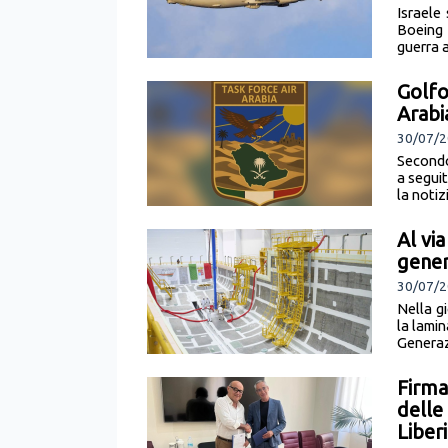
Israele
Boeing 
guerra 
Golfo,
Arabi
30/07/
Secondo
a seguit
la notiz
Al vi
gener
30/07/
Nella g
la lami
Generazi
Firma
delle
Liberi