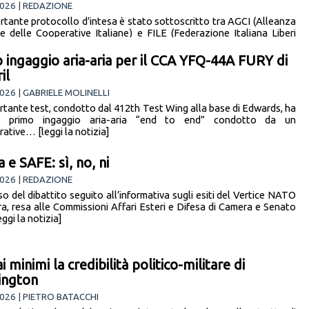
026 | REDAZIONE
rtante protocollo d’intesa è stato sottoscritto tra AGCI (Alleanza
e delle Cooperative Italiane) e FILE (Federazione Italiana Liberi
, in un incontro a Roma alla presenza… [leggi la notizia]
 ingaggio aria-aria per il CCA YFQ-44A FURY di
il
026 | GABRIELE MOLINELLI
rtante test, condotto dal 412th Test Wing alla base di Edwards, ha
il primo ingaggio aria-aria “end to end” condotto da un
ative… [leggi la notizia]
ia e SAFE: sì, no, ni
026 | REDAZIONE
o del dibattito seguito all’informativa sugli esiti del Vertice NATO
ra, resa alle Commissioni Affari Esteri e Difesa di Camera e Senato
ggi la notizia]
ai minimi la credibilità politico-militare di
ington
026 | PIETRO BATACCHI