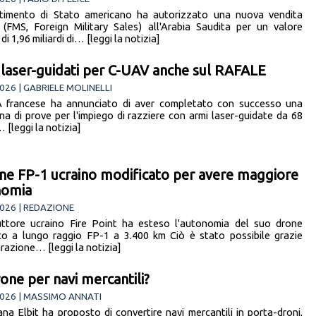
rtimento di Stato americano ha autorizzato una nuova vendita
e (FMS, Foreign Military Sales) all'Arabia Saudita per un valore
di 1,96 miliardi di… [leggi la notizia]
 laser-guidati per C-UAV anche sul RAFALE
026 | GABRIELE MOLINELLI
 francese ha annunciato di aver completato con successo una
a di prove per l'impiego di razziere con armi laser-guidate da 68
 [leggi la notizia]
one FP-1 ucraino modificato per avere maggiore
nomia
026 | REDAZIONE
uttore ucraino Fire Point ha esteso l'autonomia del suo drone
co a lungo raggio FP-1 a 3.400 km Ciò è stato possibile grazie
grazione… [leggi la notizia]
one per navi mercantili?
026 | MASSIMO ANNATI
iana Elbit ha proposto di convertire navi mercantili in porta-droni,