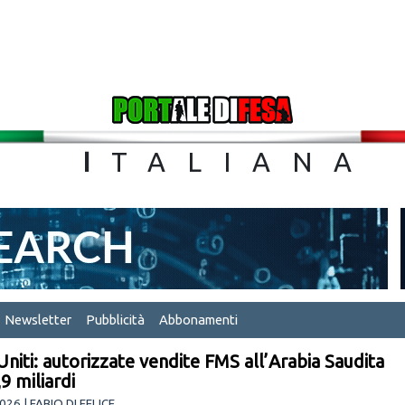
TA
I
TALIA
Newsletter
Pubblicità
Abbonamenti
 Uniti: autorizzate vendite FMS all’Arabia Saudita
9 miliardi
26 | FABIO DI FELICE