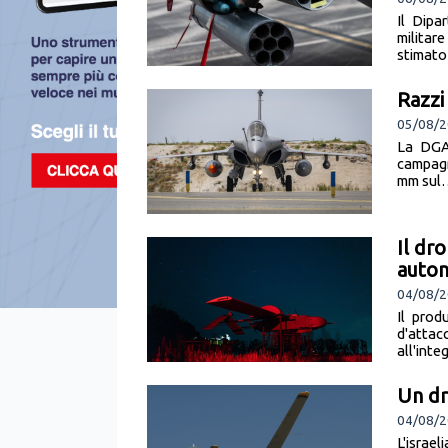
Il Dipa
militar
stimato 
Razzi
05/08/2
La DGA
campagn
mm sul…
Il dr
auto
04/08/2
Il prod
d'attac
all'inte
Un dr
04/08/2
L'israel