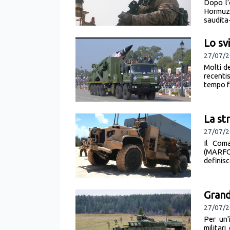
Dopo l’
Hormuz.
saudita
Lo sv
27/07/2
Molti d
recenti
tempo f
La st
27/07/20
Il Coma
(MARFO
definisc
Grand
27/07/2
Per un'
militari