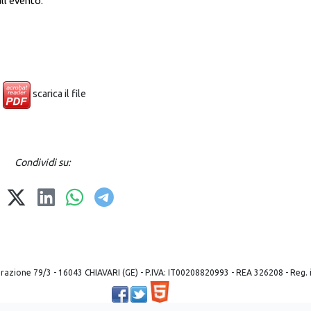
all'evento.
scarica il file
Condividi su:
 liberazione 79/3 - 16043 CHIAVARI (GE) - P.IVA: IT00208820993 - REA 326208 - Reg
Powered by ©
2026
Mobilbyte s.a.s.
Information Technology