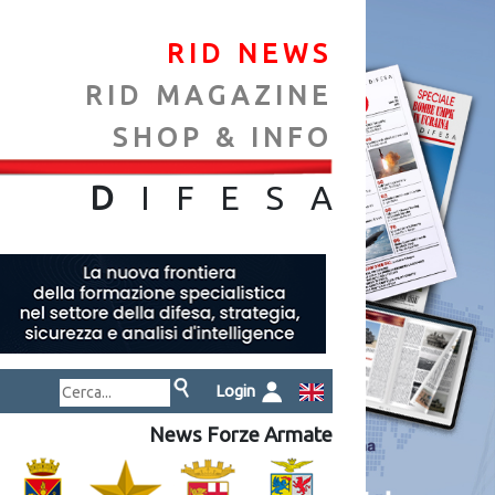
RID NEWS
RID MAGAZINE
SHOP & INFO
NA
D
IFES
A
Login
News Forze Armate