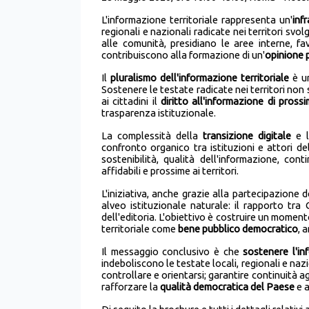
L'informazione territoriale rappresenta un'
inf
regionali e nazionali radicate nei territori sv
alle comunità, presidiano le aree interne, fav
contribuiscono alla formazione di un'
opinione 
Il
pluralismo dell'informazione territoriale
è un
Sostenere le testate radicate nei territori non
ai cittadini il
diritto all'informazione di prossi
trasparenza istituzionale.
La complessità della
transizione digitale
e l
confronto organico tra istituzioni e attori de
sostenibilità, qualità dell'informazione, con
affidabili e prossime ai territori.
L'iniziativa, anche grazie alla partecipazione
alveo istituzionale naturale: il rapporto t
dell'editoria. L'obiettivo è costruire un moment
territoriale come
bene pubblico democratico
, 
Il messaggio conclusivo è che
sostenere l'in
indeboliscono le testate locali, regionali e nazi
controllare e orientarsi; garantire continuità ag
rafforzare la
qualità democratica del Paese
e a