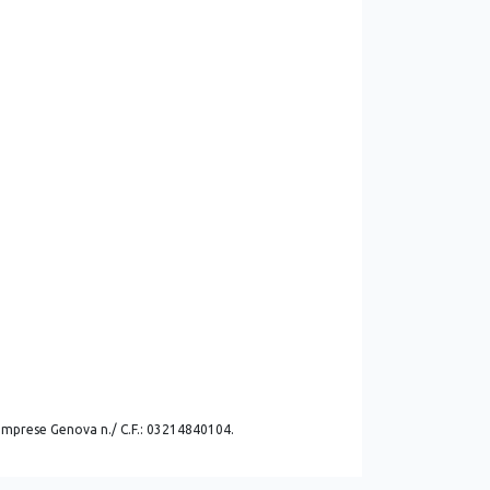
. imprese Genova n./ C.F.: 03214840104.