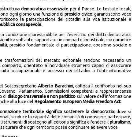
rastruttura democratica essenziale
per il Paese. Le testate locali,
olgono ogni giorno una funzione di
presidio civico
: garantiscono voce
oriscono la partecipazione dei cittadini alla vita istituzionale e
pubblica consapevole
.
a condizione imprescindibile per l'esercizio dei diritti democratici.
 significa soltanto supportare un comparto industriale, ma garantire
mità
, presidio fondamentale di partecipazione, coesione sociale e
e trasformazioni del mercato editoriale rendono necessario un
l comparto, orientato a individuare strumenti capaci di assicurare
tinuità occupazionale e accesso dei cittadini a fonti informative
 del Sottosegretario
Alberto Barachini
, colloca il confronto nel suo
ra Governo, Parlamento, Commissioni competenti e rappresentanze
o di
dialogo trasversale e non partitico
sul valore dell'informazione
anche alla luce del
Regolamento European Media Freedom Act
.
formazione territoriale significa sostenere la democrazia
: dove si
onali, si riduce la capacità delle comunità di conoscere, partecipare,
li strumenti di sostegno all'editoria significa difendere il
pluralismo
,
ssicurare che ogni territorio possa continuare ad avere voce.