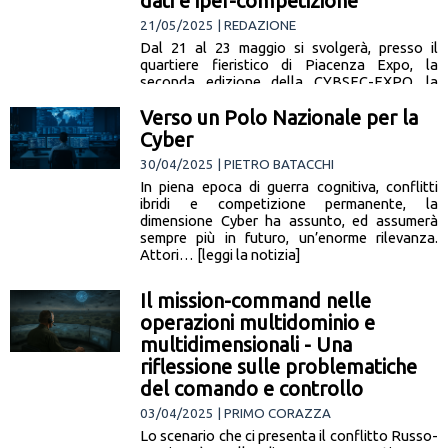
dati e iper-competizione
21/05/2025 | REDAZIONE
Dal 21 al 23 maggio si svolgerà, presso il
quartiere fieristico di Piacenza Expo, la
seconda edizione della CYBSEC-EXPO, la
mostra-convegno dedicata alla sicurezza
Verso un Polo Nazionale per la
informatica,… [leggi la notizia]
Cyber
30/04/2025 | PIETRO BATACCHI
In piena epoca di guerra cognitiva, conflitti
ibridi e competizione permanente, la
dimensione Cyber ha assunto, ed assumerà
sempre più in futuro, un’enorme rilevanza.
Attori… [leggi la notizia]
Il mission-command nelle
operazioni multidominio e
multidimensionali - Una
riflessione sulle problematiche
del comando e controllo
03/04/2025 | PRIMO CORAZZA
Lo scenario che ci presenta il conflitto Russo-