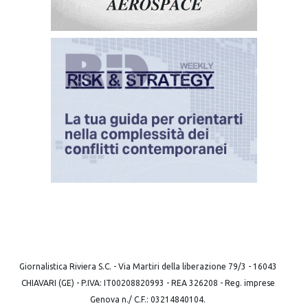
Giornalistica Riviera S.C. - Via Martiri della liberazione 79/3 - 16043
CHIAVARI (GE) - P.IVA: IT00208820993 - REA 326208 - Reg. imprese
Genova n./ C.F.: 03214840104.