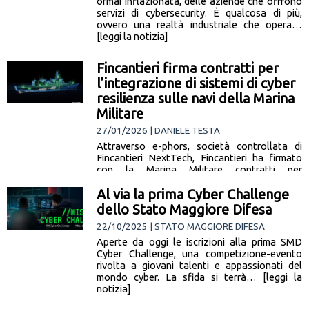
ormai inflazionata, delle aziende che offrono
servizi di cybersecurity. È qualcosa di più,
ovvero una realtà industriale che opera…
[leggi la notizia]
Fincantieri firma contratti per
l’integrazione di sistemi di cyber
resilienza sulle navi della Marina
Militare
27/01/2026 | DANIELE TESTA
Attraverso e-phors, società controllata di
Fincantieri NextTech, Fincantieri ha firmato
con la Marina Militare contratti per
l’integrazione di sistemi di sicurezza
Al via la prima Cyber Challenge
cibernetica sulle navi della… [leggi la notizia]
dello Stato Maggiore Difesa
22/10/2025 | STATO MAGGIORE DIFESA
Aperte da oggi le iscrizioni alla prima SMD
Cyber Challenge, una competizione-evento
rivolta a giovani talenti e appassionati del
mondo cyber. La sfida si terrà… [leggi la
notizia]