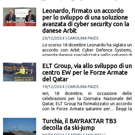
Ucraino è quello di una guerra antica, ma
combattuta con il ricorso a tutte le tecnologie
Leonardo, firmato un accordo
che sono… [leggi la notizia]
per lo sviluppo di una soluzione
avanzata di cyber security con la
danese Arbit
20/12/2024 | CAROLINA PAIZS
Lo scorso 18 dicembre Leonardo ha siglato un
accordo con Arbit Cyber Defence Systems,
azienda danese specializzata nello sviluppo di
soluzioni tecnologiche nell’ambito della
ELT Group, via allo sviluppo di un
cyber… [leggi la notizia]
centro EW per le Forze Armate
del Qatar
19/12/2024 | CAROLINA PAIZS
Ieri, 18 dicembre, in occasione delle
celebrazioni per la Giornata Nazionale del
Qatar, ELT Group ha formalizzato un accordo
con le Forze Armate qatarine per… [leggi la
notizia]
Turchia, il BAYRAKTAR TB3
decolla da ski-jump