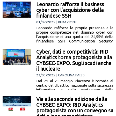
Leonardo rafforza il business
cyber con l’acquisizione della
finlandese SSH
01/07/2025 | REDAZIONE
Leonardo rafforza la propria presenza e le
proprie competenze nel dominio cyber con
l’acquisizione di una quota del 24,55% della
finlandese SSH Communication Security,
società… [leggi la notizia]
Cyber, dati e competitività: RID
Analytics torna protagonista alla
CYBSEC-EXPO. Sugli scudi anche
il nucleare
23/05/2025 | CAROLINA PAIZS
Dal 21 al 23 maggio Piacenza è tornata al
centro del dibattito nazionale sulla sicurezza
informatica e sulla protezione delle
infrastrutture critiche, con la seconda… [leggi
Via alla seconda edizione della
la notizia]
CYBSEC-EXPO: RID Analytics
protagonista con un convegno su