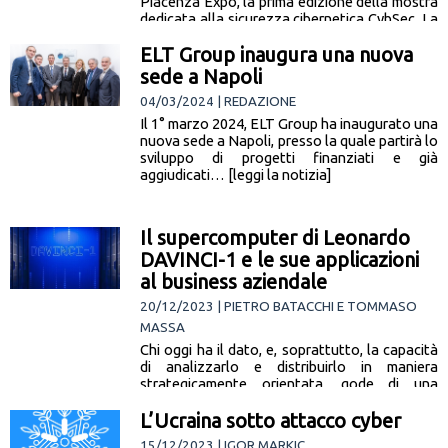
Piacenza Expo, la prima edizione della mostra
dedicata alla sicurezza cibernetica CybSec. La
Cyber è una tematica… [leggi la notizia]
ELT Group inaugura una nuova
sede a Napoli
04/03/2024 | REDAZIONE
Il 1° marzo 2024, ELT Group ha inaugurato una
nuova sede a Napoli, presso la quale partirà lo
sviluppo di progetti finanziati e già
aggiudicati… [leggi la notizia]
Il supercomputer di Leonardo
DAVINCI-1 e le sue applicazioni
al business aziendale
20/12/2023 | PIETRO BATACCHI E TOMMASO
MASSA
Chi oggi ha il dato, e, soprattutto, la capacità
di analizzarlo e distribuirlo in maniera
strategicamente orientata, gode di una
posizione di vantaggio da spendere… [leggi la
notizia]
L’Ucraina sotto attacco cyber
15/12/2023 | IGOR MARKIC