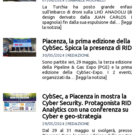
07/06/2024 | GABRIELE MOLINELLI
La Turchia ha posto grande enfasi
sull’imbarco di droni sulla LHD ANADOLU (di
design derivato dalla JUAN CARLOS I
spagnola) fin dalla sua espulsione dal… [leggi
la notizia]
Piacenza, la prima edizione della
CybSec. Spicca la presenza di RID
30/05/2024 | REDAZIONE
Sono partite ieri, 29 maggio, la terza edizione
della Pipeline & Gas Expo (PGE) e la prima
edizione della CybSec-Expo. I 2 eventi,
organizzati da… [leggi la notizia]
CybSec, a Piacenza in mostra la
Cyber Security. Protagonista RID
Analytics con una conferenza su
Cyber e geo-strategia
29/05/2024 | REDAZIONE
Dal 29 al 31 maggio si svolgerà, presso