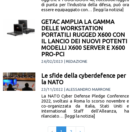
di punta per l'industria della difesa, può ora
essere equipaggiato con… [leggi la notizia]
GETAC AMPLIA LA GAMMA
DELLE WORKSTATION
PORTATILI RUGGED X600 CON
IL LANCIO DEI NUOVI POTENTI
MODELLI X600 SERVER E X600
PRO-PCI
24/02/2023 | REDAZIONE
Agrate Brianza, 14 Febbraio 2023: Getac ha
annunciato oggi l'ampliamento della propria
Le sfide della cyberdefence per
gamma di workstation portatili X600 con il
la NATO
lancio del Server X600 e di… [leggi la notizia]
23/11/2022 | ALESSANDRO MARRONE
La NATO Cyber Defense Pledge Conference
2022, svoltasi a Roma lo scorso novembre e
co-organizzata da Italia, Stati Uniti e
International Staff dell’Alleanza, ha
rilanciato… [leggi la notizia]
‹
1
2
›