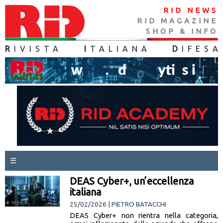
RID NEWS
RID MAGAZINE
SHOP & INFO
R
IVISTA
I
TALIANA
D
IFES
A
☰
DEAS Cyber+, un’eccellenza
italiana
25/02/2026 | PIETRO BATACCHI
DEAS Cyber+ non rientra nella categoria,