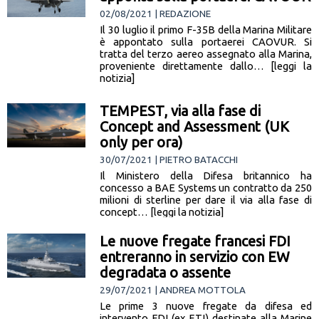
02/08/2021 | REDAZIONE
Il 30 luglio il primo F-35B della Marina Militare
è appontato sulla portaerei CAOVUR. Si
tratta del terzo aereo assegnato alla Marina,
proveniente direttamente dallo… [leggi la
notizia]
TEMPEST, via alla fase di
Concept and Assessment (UK
only per ora)
30/07/2021 | PIETRO BATACCHI
Il Ministero della Difesa britannico ha
concesso a BAE Systems un contratto da 250
milioni di sterline per dare il via alla fase di
concept… [leggi la notizia]
Le nuove fregate francesi FDI
entreranno in servizio con EW
degradata o assente
29/07/2021 | ANDREA MOTTOLA
Le prime 3 nuove fregate da difesa ed
intervento FDI (ex FTI) destinate alla Marine