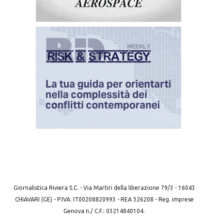
Giornalistica Riviera S.C. - Via Martiri della liberazione 79/3 - 16043
CHIAVARI (GE) - P.IVA: IT00208820993 - REA 326208 - Reg. imprese
Genova n./ C.F.: 03214840104.