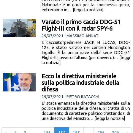
Nationale e in gara per la commessa greca,
entreranno in… [leggi la notizia]
Varato il primo caccia DDG-51
Flight-III con il radar SPY-6
29/07/2021 | MASSIMO ANNATI
Il cacciatorpediniere JACK H LUCAS, DDG-
125, è stato varato nei cantieri Huntington
Ingalls. È la prima nave della serie DDG-51
Flight-III, ovvero l’ultima (per davvero)… [leggi
la notizia]
Ecco la direttiva ministeriale
sulla politica industriale della
difesa
29/07/2021 | PIETRO BATACCHI
E’ stata emanata la direttiva ministeriale sulla
politica industriale della difesa. Si tratta di un
documento di carattere politico trattandosi di
una direttiva del Ministro… [leggi la notizia]
‹
1
2
...
153
154
155
...
295
296
›