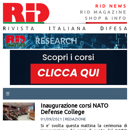
RID NEWS
RID MAGAZINE
SHOP & INFO
R
IVISTA
I
TALIANA
D
IFES
A
☰
Inaugurazione corsi NATO
Defense College
01/09/2021 | REDAZIONE
Si e’ svolta questa mattina la cerimonia di