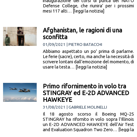
inaugurazione dei corsi di punta del NATO
Defense College, che riunira’ per i prossimi
mesi 117 alti… [leggi la notizia]
Afghanistan, le ragioni di una
sconfitta
01/09/2021 | PIETRO BATACCHI
Abbiamo aspettato un po' prima di parlarne.
Le ferie (sacre), certo, ma anche la necessità di
scrivere lontani dall’emozione del momento, di
usare la testa… [leggi la notizia]
Primo rifornimento in volo tra
STINGRAY ed E-2D ADVANCED
HAWKEYE
31/08/2021 | GABRIELE MOLINELLI
Il 18 agosto scorso il Boeing MQ-25
STINGRAY ha rifornito in volo sopra l’Illinois
un E-2D ADVANCED HAWKEYE dell’Air Test
and Evaluation Squadron Two Zero… [leggi la
notizia]