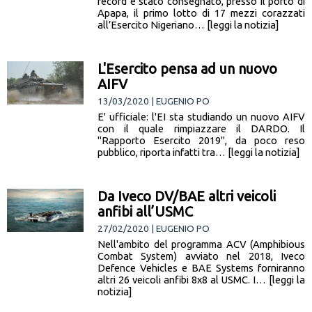
record è stato consegnato, presso il porto di
Apapa, il primo lotto di 17 mezzi corazzati
all’Esercito Nigeriano… [leggi la notizia]
L'Esercito pensa ad un nuovo
AIFV
13/03/2020 | EUGENIO PO
E' ufficiale: l'EI sta studiando un nuovo AIFV
con il quale rimpiazzare il DARDO. Il
"Rapporto Esercito 2019", da poco reso
pubblico, riporta infatti tra… [leggi la notizia]
Da Iveco DV/BAE altri veicoli
anfibi all’USMC
27/02/2020 | EUGENIO PO
Nell'ambito del programma ACV (Amphibious
Combat System) avviato nel 2018, Iveco
Defence Vehicles e BAE Systems forniranno
altri 26 veicoli anfibi 8x8 al USMC. I… [leggi la
notizia]