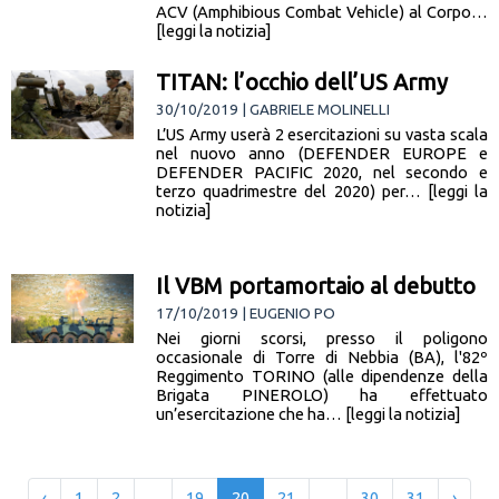
ACV (Amphibious Combat Vehicle) al Corpo…
[leggi la notizia]
TITAN: l’occhio dell’US Army
30/10/2019 | GABRIELE MOLINELLI
L’US Army userà 2 esercitazioni su vasta scala
nel nuovo anno (DEFENDER EUROPE e
DEFENDER PACIFIC 2020, nel secondo e
terzo quadrimestre del 2020) per… [leggi la
notizia]
Il VBM portamortaio al debutto
17/10/2019 | EUGENIO PO
Nei giorni scorsi, presso il poligono
occasionale di Torre di Nebbia (BA), l'82º
Reggimento TORINO (alle dipendenze della
Brigata PINEROLO) ha effettuato
un’esercitazione che ha… [leggi la notizia]
‹
1
2
...
19
20
21
...
30
31
›