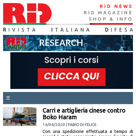
RID NEWS
RID MAGAZINE
SHOP & INFO
R
IVISTA
I
TALIANA
D
IFES
A
☰
Carri e artiglieria cinese contro
Boko Haram
14/04/2020 | FABIO DI FELICE
Con una spedizione effettuata a tempo di