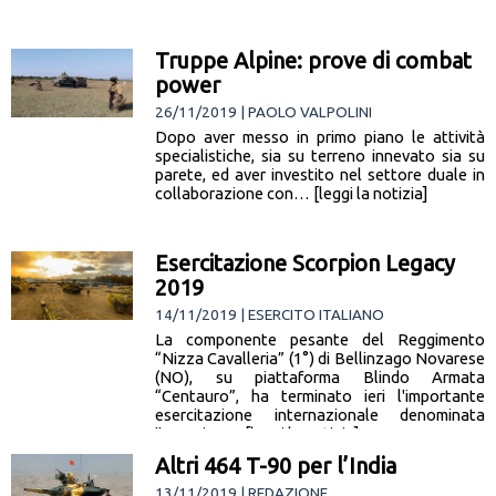
Truppe Alpine: prove di combat
power
26/11/2019 | PAOLO VALPOLINI
Dopo aver messo in primo piano le attività
specialistiche, sia su terreno innevato sia su
parete, ed aver investito nel settore duale in
collaborazione con… [leggi la notizia]
Esercitazione Scorpion Legacy
2019
14/11/2019 | ESERCITO ITALIANO
La componente pesante del Reggimento
“Nizza Cavalleria” (1°) di Bellinzago Novarese
(NO), su piattaforma Blindo Armata
“Centauro”, ha terminato ieri l'importante
esercitazione internazionale denominata
"Scorpion… [leggi la notizia]
Altri 464 T-90 per l’India
13/11/2019 | REDAZIONE