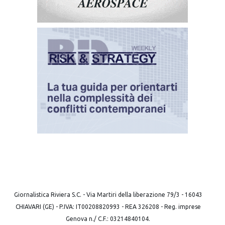
Giornalistica Riviera S.C. - Via Martiri della liberazione 79/3 - 16043
CHIAVARI (GE) - P.IVA: IT00208820993 - REA 326208 - Reg. imprese
Genova n./ C.F.: 03214840104.