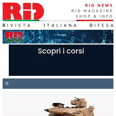
RID NEWS
RID MAGAZINE
SHOP & INFO
R
IVISTA
I
TALIANA
D
IFES
A
☰