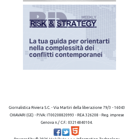
Giornalistica Riviera S.C. - Via Martiri della liberazione 79/3 - 16043
CHIAVARI (GE) - P.IVA: IT00208820993 - REA 326208 - Reg. imprese
Genova n./ C.F.: 03214840104.