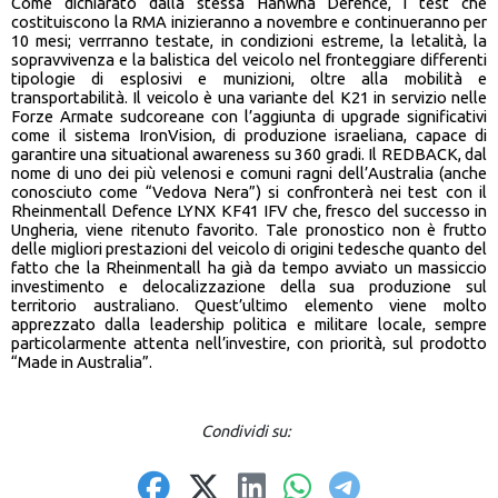
Come dichiarato dalla stessa Hanwha Defence, i test che
costituiscono la RMA inizieranno a novembre e continueranno per
10 mesi; verrranno testate, in condizioni estreme, la letalità, la
sopravvivenza e la balistica del veicolo nel fronteggiare differenti
tipologie di esplosivi e munizioni, oltre alla mobilità e
transportabilità. Il veicolo è una variante del K21 in servizio nelle
Forze Armate sudcoreane con l’aggiunta di upgrade significativi
come il sistema IronVision, di produzione israeliana, capace di
garantire una situational awareness su 360 gradi. Il REDBACK, dal
nome di uno dei più velenosi e comuni ragni dell’Australia (anche
conosciuto come “Vedova Nera”) si confronterà nei test con il
Rheinmentall Defence LYNX KF41 IFV che, fresco del successo in
Ungheria, viene ritenuto favorito. Tale pronostico non è frutto
delle migliori prestazioni del veicolo di origini tedesche quanto del
fatto che la Rheinmentall ha già da tempo avviato un massiccio
investimento e delocalizzazione della sua produzione sul
territorio australiano. Quest’ultimo elemento viene molto
apprezzato dalla leadership politica e militare locale, sempre
particolarmente attenta nell’investire, con priorità, sul prodotto
“Made in Australia”.
Condividi su: