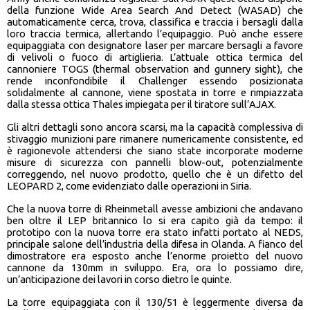
della funzione Wide Area Search And Detect (WASAD) che
automaticamente cerca, trova, classifica e traccia i bersagli dalla
loro traccia termica, allertando l’equipaggio. Può anche essere
equipaggiata con designatore laser per marcare bersagli a favore
di velivoli o fuoco di artiglieria. L’attuale ottica termica del
cannoniere TOGS (thermal observation and gunnery sight), che
rende inconfondibile il Challenger essendo posizionata
solidalmente al cannone, viene spostata in torre e rimpiazzata
dalla stessa ottica Thales impiegata per il tiratore sull’AJAX.
Gli altri dettagli sono ancora scarsi, ma la capacità complessiva di
stivaggio munizioni pare rimanere numericamente consistente, ed
è ragionevole attendersi che siano state incorporate moderne
misure di sicurezza con pannelli blow-out, potenzialmente
correggendo, nel nuovo prodotto, quello che è un difetto del
LEOPARD 2, come evidenziato dalle operazioni in Siria.
Che la nuova torre di Rheinmetall avesse ambizioni che andavano
ben oltre il LEP britannico lo si era capito già da tempo: il
prototipo con la nuova torre era stato infatti portato al NEDS,
principale salone dell’industria della difesa in Olanda. A fianco del
dimostratore era esposto anche l’enorme proietto del nuovo
cannone da 130mm in sviluppo. Era, ora lo possiamo dire,
un’anticipazione dei lavori in corso dietro le quinte.
La torre equipaggiata con il 130/51 è leggermente diversa da