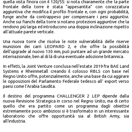
quella vista finora con il 120/55: si nota chiaramente che la parte
frontale della torre è stata “appesantita” con corazzatura
aggiuntiva che modifica il profilo frontale e, con ogni probabilità,
funge anche da contrappeso per compensare i pesi aggiuntivi.
Anche sui fianchi della torre si notano protezioni aggiuntive che la
rendono più larga ed introducono una doppia inclinazione rispetto
all’attuale parete verticale.
Una nuova torre che risolva le note vulnerabilità delle riserve
munizioni dei carri LEOPARD 2, e che offre la possibilità
dell’upgrade al nuovo 130 mm, può puntare ad un grande mercato
internazionale, ben al di là di una eventuale adozione britannica.
In effetti, la Joint Venture conclusa nell’estate 2019 fra BAE Land
Systems e Rheinmetall creando il colosso RBLS con base nel
Regno Unito offre, potenzialmente, anche una base da cui aggirare
le opposizioni del Parlamento Federale tedesco all’ export verso
paesi come l’Arabia Saudita.
Il destino del programma CHALLENGER 2 LEP dipende dalla
nuova Revisione Strategica in corso nel Regno Unito, ma di certo
quello che era partito come un programma dagli obiettivi
estremamente poco ambiziosi si è trasformato in un interessante
laboratorio che offre opportunità sia al British Army, sia
all’industria.