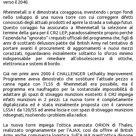
verso il 2040.
Rheinmetall si è dimostrata coraggiosa, investendo i propri fondi
nello sviluppo di una nuova torre con cui correggere difetti
conosciuti degli attuali prodotti ed aprire la strada a sviluppi futuri.
Questo coraggio ha assicurato a Rheinmetall la selezione al
termine della gara per il CR2 LEP, paradossalmente proprio perché
l’azienda ha “ignorato” i requisiti ufficiali del programma che, figli di
anni di scottanti delusioni patite dal British Army nel tentativo di
portare avanti il procurement di aggiornamenti e nuovi mezzi
corazzati, riguardavano inizialmente soltanto lo sforzo minimo
indispensabile per rimediare all’obsolescenza di ottiche,
elettronica e sistemi di bordo.
Già nei primi anni 2000 il CHALLENGER Lethality Improvement
Programme aveva dimostrato che sostituire l’attuale pezzo a
canna rigata con l’L55 di Rheinmetall era possibile, ma il
programma era naufragato per la sostanziale impossibilità di
adattare gli spazi di stivaggio munizioni esistenti: il CR2 impiega
infatti munizioni in 2 pezzi. La nuova torre è completamente
digitalizzata ed è stata inizialmente proposta con il cannone
L55A1 da 120/55 ad anima liscia e con spazi di stivaggio munizioni
ridisegnati, risolvendo i problemi alla radice.
La nuova torre impiega l’ottica avanzata ORION di Thales,
realizzato originariamente per l’AJAX, così da offrire al British
Army anche comunanza logistica. Sull’AJAX quest’ottica dispone