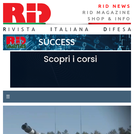
RID NEWS
RID MAGAZINE
SHOP & INFO
R
IVISTA
I
TALIANA
D
IFES
A
☰