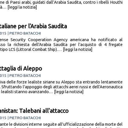
ne di Paesi arabi, guidati dall’Arabia Saudita, contro i ribelli Houthi
tà… [leggi la notizia]
taliane per l'Arabia Saudita
015 | PIETRO BATACCHI
ense Security Cooperation Agency americana ha notificato al
so la richiesta dell'Arabia Saudita per l'acquisto di 4 fregate
tipo LCS (Littoral Combat Ship).… [leggi la notizia]
ttaglia di Aleppo
015 | PIETRO BATACCHI
siva delle forze lealiste siriane su Aleppo sta entrando lentamente
. Sfruttando l'appoggio degli attacchi aerei russi e dell'Aeronautica
 i lealisti stanno avanzando… [leggi la notizia]
nistan: Talebani all'attacco
015 | PIETRO BATACCHI
te le divisioni interne seguite all'ufficializzazione della morte del