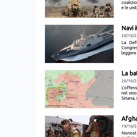
coalizio
e le uni
Navi i
20/10/2
La Def
Congres
leggere 
La ba
20/10/2
L'offen
nel vivo
Siriana,
Afgha
19/10/2
Nonostan