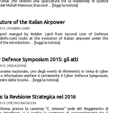
Omar, che vedono una spaccatura tra la leadership di Quetta
 dal Mullah Mansour, bracciod… [leggi la notizia]
uture of the Italian Airpower
015 | ROBBIN LAIRD
eport manged by Robbin Laird from Second Line of Defense
dinfo.com) looks at the evolution of Italian airpower under the
f the introduction… [leggi la notizia]
 Defence Symposium 2015: gli atti
015 | REDAZIONE
orama nazionale, uno degli eventi di riferimento in tema di cyber
 e information warfare è certamente il Cyber Defence Symposium,
zato dalla Scuola… [leggi la notizia]
a: la Revisione Strategica nel 2016
015 | PIETRO BATACCHI
 Roma, presso la caserma “C. Amione” sede del Reggimento di
 Interforze, si è svolta la cerimonia di avvicendamento tra il