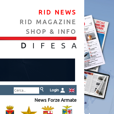
RID NEWS
RID MAGAZINE
SHOP & INFO
NA
D
IFES
A
Login
News Forze Armate