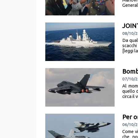
Generale
JOIN
08/10/2
Da qual
scacchi 
[leggi l
Bomba
07/10/2
Al mome
quello 
circa il
Per o
06/10/2
Come vi
che no