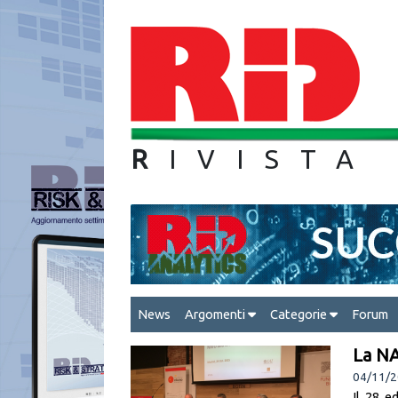
R
IVIS
News
Argomenti
Categorie
Forum
La NA
04/11/2
Il 28 e