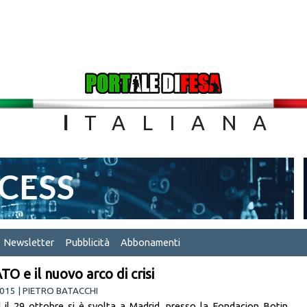
TA
I
TALIA
Newsletter
Pubblicità
Abbonamenti
TO e il nuovo arco di crisi
015 | PIETRO BATACCHI
d il 29 ottobre si è svolta a Madrid, presso la Fondacion Botin ,