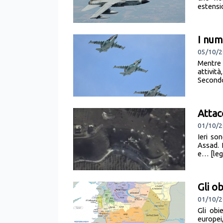
estensio
I nume
05/10/2
Mentre 
attivit
Secondo
Attacc
01/10/2
Ieri son
Assad. 
e… [legg
Gli ob
01/10/2
Gli obi
europei