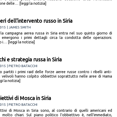
ne delle… [leggi la notizia]
ri dell'intervento russo in Siria
015 | JAMES SMITH
la campagna aerea russa in Siria entra nel suo quinto giorno di
à, emergono i primi dettagli circa la condotta delle operazioni.
 i… [leggi la notizia]
hi e strategia russa in Siria
015 | PIETRO BATACCHI
o partiti i primi raid delle forze aeree russe contro i ribelli anti-
I velivoli hanno colpito obbiettivi soprattutto nelle aree di Hama
i la notizia]
iettivi di Mosca in Siria
015 | PIETRO BATACCHI
ettivi di Mosca in Siria sono, al contrario di quelli americani ed
, molto chiari. Sul piano politico l'obbiettivo è, nell'immediato,