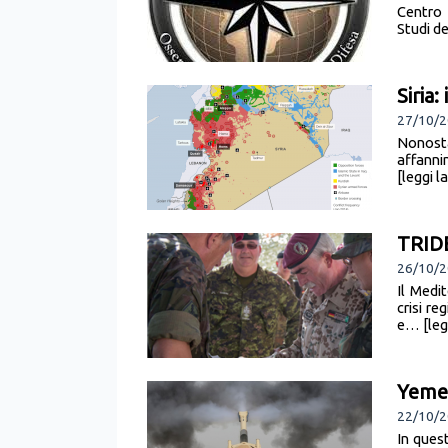
Centro 
Studi de
Siria:
27/10/2
Nonosta
affanni
[leggi l
TRID
26/10/2
Il Medi
crisi re
e… [legg
Yemen
22/10/
In ques