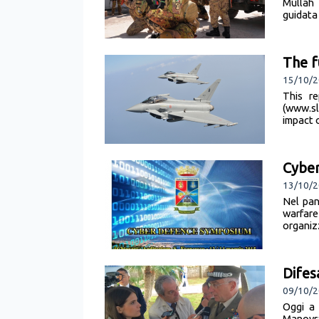
Mullah 
guidata
The f
15/10/2
This r
(www.sl
impact o
Cyber
13/10/2
Nel pan
warfare
organiz
Difes
09/10/2
Oggi a
Manovra