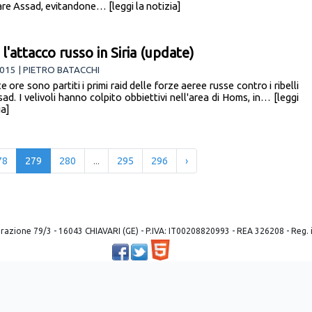
are Assad, evitandone… [leggi la notizia]
l'attacco russo in Siria (update)
015 | PIETRO BATACCHI
e ore sono partiti i primi raid delle forze aeree russe contro i ribelli
ad. I velivoli hanno colpito obbiettivi nell'area di Homs, in… [leggi
ia]
78
279
280
...
295
296
›
 liberazione 79/3 - 16043 CHIAVARI (GE) - P.IVA: IT00208820993 - REA 326208 - Reg
Powered by ©
2026
Mobilbyte s.a.s.
Information Technology