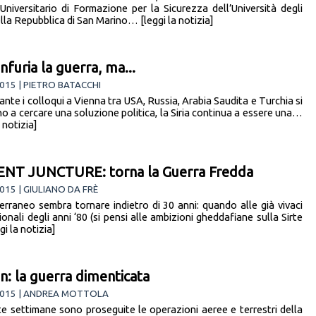
Universitario di Formazione per la Sicurezza dell’Università degli
lla Repubblica di San Marino… [leggi la notizia]
 infuria la guerra, ma...
015 | PIETRO BATACCHI
nte i colloqui a Vienna tra USA, Russia, Arabia Saudita e Turchia si
no a cercare una soluzione politica, la Siria continua a essere una…
a notizia]
ENT JUNCTURE: torna la Guerra Fredda
015 | GIULIANO DA FRÈ
terraneo sembra tornare indietro di 30 anni: quando alle già vivaci
gionali degli anni ‘80 (si pensi alle ambizioni gheddafiane sulla Sirte
i la notizia]
: la guerra dimenticata
2015 | ANDREA MOTTOLA
te settimane sono proseguite le operazioni aeree e terrestri della