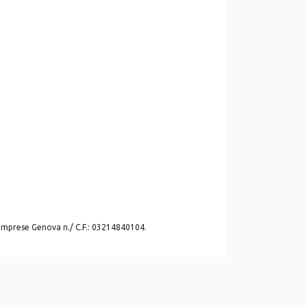
. imprese Genova n./ C.F.: 03214840104.