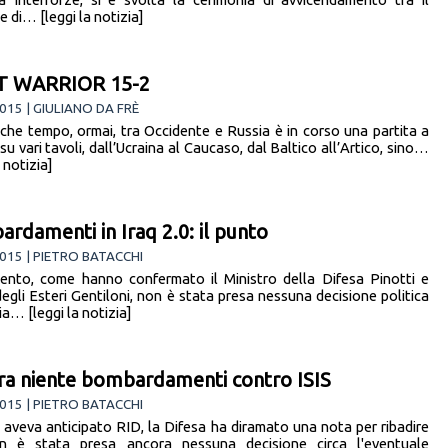
 di… [leggi la notizia]
T WARRIOR 15-2
015 | GIULIANO DA FRÈ
che tempo, ormai, tra Occidente e Russia è in corso una partita a
su vari tavoli, dall’Ucraina al Caucaso, dal Baltico all’Artico, sino…
a notizia]
rdamenti in Iraq 2.0: il punto
015 | PIETRO BATACCHI
nto, come hanno confermato il Ministro della Difesa Pinotti e
degli Esteri Gentiloni, non è stata presa nessuna decisione politica
 via… [leggi la notizia]
ra niente bombardamenti contro ISIS
015 | PIETRO BATACCHI
 aveva anticipato RID, la Difesa ha diramato una nota per ribadire
n è stata presa ancora nessuna decisione circa l'eventuale