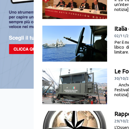
un'inte
notizia]
Italia
02/11/2
Per il 
libico 
limitare
Le Fo
30/10/2
Anche 
Festival
notizia]
Rappo
29/10/2
L’Osser