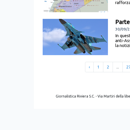
rafforz
Parte 
30/09/2
In quest
anti-Ass
la notiz
‹
1
2
...
2
Giornalistica Riviera S.C. - Via Martiri della