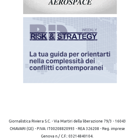
Giornalistica Riviera S.C. - Via Martiri della liberazione 79/3 - 16043
CHIAVARI (GE) - P.IVA: IT00208820993 - REA 326208 - Reg. imprese
Genova n./ C.F.: 03214840104.