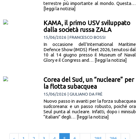
terrestre più importante al mondo. Questa…
[leggi la notizia]
KAMA, il primo USV sviluppato
dalla società russa ZALA
15/06/2026 | FRANCESCO BOSSI
In occasione dell’International Maritime
Defence Show (IMDS) Fleet 2026, tenutosi dal
10 al 14 giugno presso il Museum of Naval
Glory e il Congress and… [leggi la notizia]
Corea del Sud, un “nucleare” per
la flotta subacquea
15/06/2026 | GIULIANO DA FRÈ
Nuovo passo in avanti per la forza subacquea
sudcoreana: e un passo robusto, poiché ora
Seul punta al nucleare. Infatti, dopo i minisub
“italiani” degli… [leggi la notizia]
‹
1
2
3
4
5
6
...
295
296
›