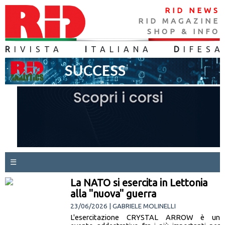
RID NEWS
RID MAGAZINE
SHOP & INFO
R
IVISTA
I
TALIANA
D
IFES
A
☰
La NATO si esercita in Lettonia
alla "nuova" guerra
23/06/2026 | GABRIELE MOLINELLI
L'esercitazione CRYSTAL ARROW è un