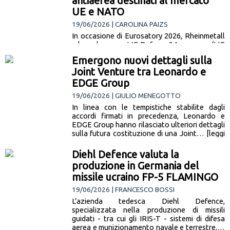
antiaerea destinati al mercato
UE e NATO
19/06/2026 | CAROLINA PAIZS
In occasione di Eurosatory 2026, Rheinmetall
e la sudcoreana LIG Defense&Aerospace (LIG
D&A) hanno annunciato la costituzione di una
Emergono nuovi dettagli sulla
partnership strategica per lo sviluppo e…
Joint Venture tra Leonardo e
[leggi la notizia]
EDGE Group
19/06/2026 | GIULIO MENEGOTTO
In linea con le tempistiche stabilite dagli
accordi firmati in precedenza, Leonardo e
EDGE Group hanno rilasciato ulteriori dettagli
sulla futura costituzione di una Joint… [leggi
la notizia]
Diehl Defence valuta la
produzione in Germania del
missile ucraino FP-5 FLAMINGO
19/06/2026 | FRANCESCO BOSSI
L’azienda tedesca Diehl Defence,
specializzata nella produzione di missili
guidati - tra cui gli IRIS-T - sistemi di difesa
aerea e munizionamento navale e terrestre,…