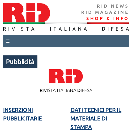
RID NEWS
RID MAGAZINE
SHOP & INFO
R
IVISTA
I
TALIANA
D
IFES
A
☰
Pubblicità
INSERZIONI
DATI TECNICI PER IL
PUBBLICITARIE
MATERIALE DI
STAMPA