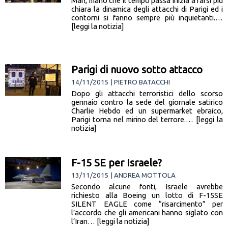
Man, mano che il tempo passa inizia a farsi più
chiara la dinamica degli attacchi di Parigi ed i
contorni si fanno sempre più inquietanti.…
[leggi la notizia]
Parigi di nuovo sotto attacco
14/11/2015 | PIETRO BATACCHI
Dopo gli attacchi terroristici dello scorso
gennaio contro la sede del giornale satirico
Charlie Hebdo ed un supermarket ebraico,
Parigi torna nel mirino del terrore.… [leggi la
notizia]
F-15 SE per Israele?
13/11/2015 | ANDREA MOTTOLA
Secondo alcune fonti, Israele avrebbe
richiesto alla Boeing un lotto di F-15SE
SILENT EAGLE come “risarcimento” per
l’accordo che gli americani hanno siglato con
l’Iran… [leggi la notizia]