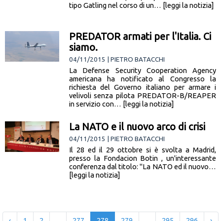
tipo Gatling nel corso di un… [leggi la notizia]
PREDATOR armati per l'Italia. Ci
siamo.
04/11/2015 | PIETRO BATACCHI
La Defense Security Cooperation Agency
americana ha notificato al Congresso la
richiesta del Governo italiano per armare i
velivoli senza pilota PREDATOR-B/REAPER
in servizio con… [leggi la notizia]
La NATO e il nuovo arco di crisi
04/11/2015 | PIETRO BATACCHI
Il 28 ed il 29 ottobre si è svolta a Madrid,
presso la Fondacion Botin , un'interessante
conferenza dal titolo: "La NATO ed il nuovo…
[leggi la notizia]
‹
1
2
...
277
278
279
...
295
296
›