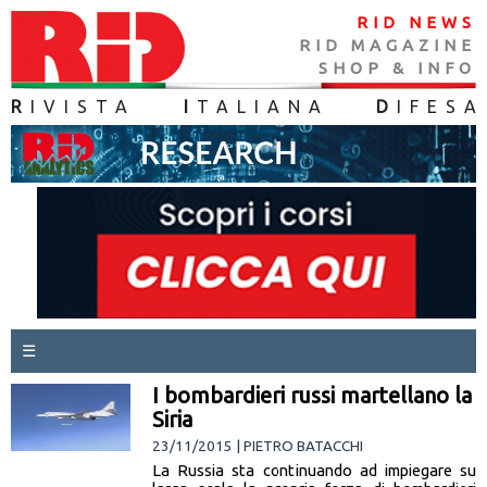
RID NEWS
RID MAGAZINE
SHOP & INFO
R
IVISTA
I
TALIANA
D
IFES
A
☰
I bombardieri russi martellano la
Siria
23/11/2015 | PIETRO BATACCHI
La Russia sta continuando ad impiegare su