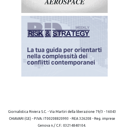
Giornalistica Riviera S.C. - Via Martiri della liberazione 79/3 - 16043
CHIAVARI (GE) - P.IVA: IT00208820993 - REA 326208 - Reg. imprese
Genova n./ C.F.: 03214840104.