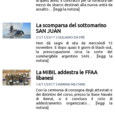
di quest’anno, il contratto per la fornitura dei
mezzi da sbarco destinati alla nuova unità da
assalto… [leggi la notizia]
La scomparsa del sottomarino
SAN JUAN
21/11/2017 | GIULIANO DA FRÈ
Non dà segni di vita da mercoledì 15
novembre. E dopo quasi 6 giorni di black-out,
la preoccupazione circa la sorte del
sommergibile argentino SAN… [leggi la
notizia]
La MIBIL addestra le FFAA
libanesi
14/11/2017 | MARINA MILITARE
Con la cerimonia di consegna degli attestati e
dei distintivi del corso, presso la Base Navale
di Beirut, si è concluso il ciclo di
addestramento organizzato… [leggi la
notizia]