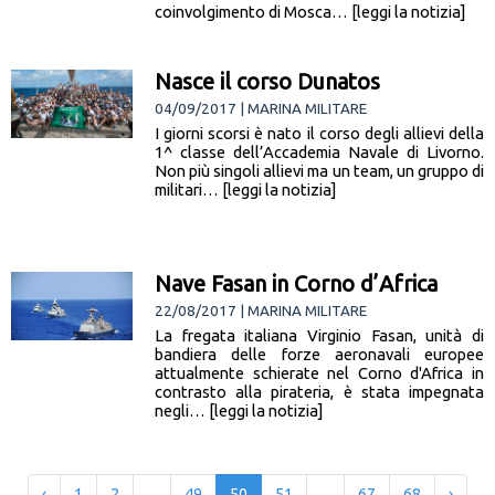
coinvolgimento di Mosca… [leggi la notizia]
Nasce il corso Dunatos
04/09/2017 | MARINA MILITARE
I giorni scorsi è nato il corso degli allievi della
1^ classe dell’Accademia Navale di Livorno.
Non più singoli allievi ma un team, un gruppo di
militari… [leggi la notizia]
Nave Fasan in Corno d’Africa
22/08/2017 | MARINA MILITARE
La fregata italiana Virginio Fasan, unità di
bandiera delle forze aeronavali europee
attualmente schierate nel Corno d'Africa in
contrasto alla pirateria, è stata impegnata
negli… [leggi la notizia]
‹
1
2
...
49
50
51
...
67
68
›