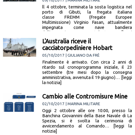
09/10/2017 | MARINA MILITARE
ll 4 ottobre, terminata la sosta logistica nel
porto di Gibuti, la fregata italiana
classe FREMM (Fregate Europee
Multimissione) Virginio Fasan, attualmente
impegnata come nave bandiera
dell'Operazione europea Atalanta per… [leggi
la notizia]
L'Australia riceve il
cacciatorpediniere Hobart
05/10/2017 | GIULIANO DA FRÈ
Finalmente è arrivato. Con circa 2 anni di
ritardo sul cronoprogramma iniziale, il 23
settembre (tre mesi dopo la consegna
amministrativa, avvenuta il 19 giugno)… [leggi
la notizia]
Cambio alle Contromisure Mine
02/10/2017 | MARINA MILITARE
Oggi 2 ottobre alle ore 10:00, presso la
Banchina Giovannini della Base Navale di La
Spezia, si è svolta la cerimonia di
avvicendamento al Comando… [leggi la
notizia]