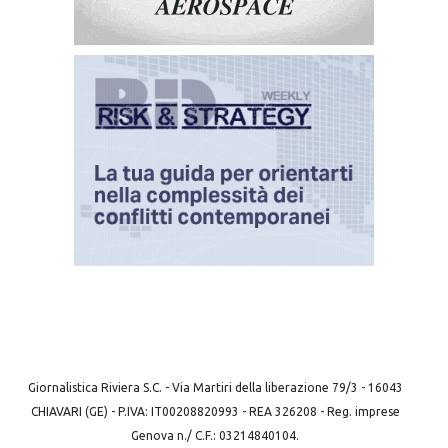
Giornalistica Riviera S.C. - Via Martiri della liberazione 79/3 - 16043
CHIAVARI (GE) - P.IVA: IT00208820993 - REA 326208 - Reg. imprese
Genova n./ C.F.: 03214840104.