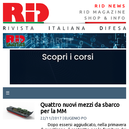
RID NEWS
RID MAGAZINE
SHOP & INFO
R
IVISTA
I
TALIANA
D
IFES
A
☰
Quattro nuovi mezzi da sbarco
per la MM
22/11/2017 | EUGENIO PO
Dopo essersi aggiudicato, nella primavera