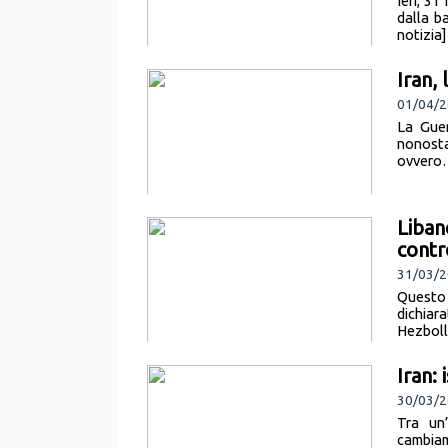
Ieri, 31
dalla b
notizia]
Iran,
01/04/2
La Guer
nonosta
ovvero…
Liban
contro
31/03/2
Questo 
dichiar
Hezbolla
Iran: 
30/03/2
Tra un’
cambiam