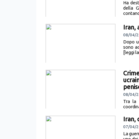
Ha dest
della G
contand
Iran, 
08/04/2
Dopo un
sono ac
[leggi l
Crime
ucrain
penis
08/04/2
Tra la 
coordin
Servizio
Iran, 
07/04/2
La guer
uno dei