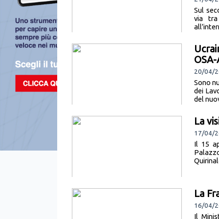
Sul sec
via tra
all’inte
Ucrai
OSA-
20/04/2
Sono nu
dei Lavo
del nuo
La vis
17/04/
Il 15 a
Palazzo 
Quirinal
La Fr
16/04/20
Il Mini