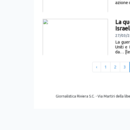
azione d
La qu
Israel
27/03/2
La guer
Uniti e
da… [leg
‹
1
2
3
Giornalistica Riviera S.C. - Via Martiri della