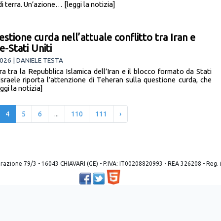
i terra. Un’azione… [leggi la notizia]
estione curda nell’attuale conflitto tra Iran e
e-Stati Uniti
026 | DANIELE TESTA
ra tra la Repubblica Islamica dell’Iran e il blocco formato da Stati
 Israele riporta l’attenzione di Teheran sulla questione curda, che
gi la notizia]
4
5
6
...
110
111
›
 liberazione 79/3 - 16043 CHIAVARI (GE) - P.IVA: IT00208820993 - REA 326208 - Reg
Powered by ©
2026
Mobilbyte s.a.s.
Information Technology