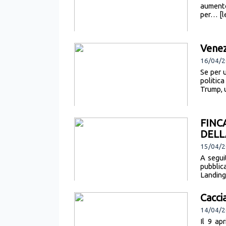
aumento 
per… [le
Venez
16/04/2
Se per 
politic
Trump, 
FINC
DELL
15/04/2
A segui
pubblic
Landing
Cacci
14/04/2
Il 9 ap