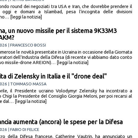
ondo round dei negoziati tra USA e Iran, che dovrebbe prendere il
 oggi e domani a Islambad, pesa l’incognita delle divisioni
rno… [leggi la notizia]
na, un nuovo missile per il sistema 9K33M3
AKM?
026 | FRANCESCO BOSSI
merose le novità presentate in Ucraina in occasione della Giornata
ratori dell’Industria della Difesa (di recente vi abbiamo dato conto
vo missile-drone AREION)… [leggi la notizia]
ita di Zelensky in Italia e il "drone deal"
2026 | TOMMASO MASSA
prile, il Presidente ucraino Volodymyr Zelensky ha incontrato a
Chigi la Presidente del Consiglio Giorgia Meloni, per poi recarsi al
e dal… [leggi la notizia]
ancia aumenta (ancora) le spese per la Difesa
26 | FABIO DI FELICE
stro della Difesa francese, Catherine Vautrin, ha annunciato un