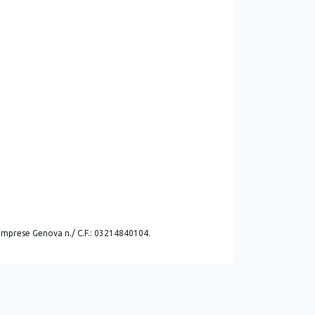
. imprese Genova n./ C.F.: 03214840104.