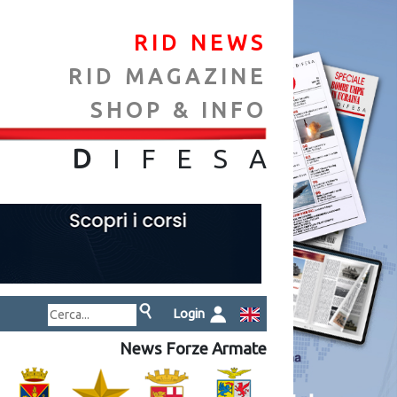
RID NEWS
RID MAGAZINE
SHOP & INFO
NA
D
IFES
A
Login
News Forze Armate