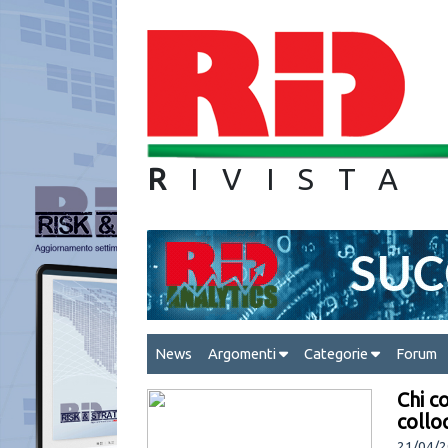
R
IVIS
News
Argomenti
Categorie
Forum
Chi co
collo
21/04/2