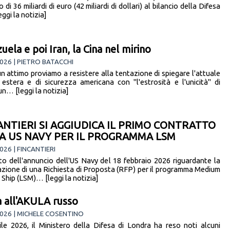
di 36 miliardi di euro (42 miliardi di dollari) al bilancio della Difesa
ggi la notizia]
uela e poi Iran, la Cina nel mirino
026 | PIETRO BATACCHI
un attimo proviamo a resistere alla tentazione di spiegare l'attuale
a estera e di sicurezza americana con "l'estrosità e l'unicità" di
un… [leggi la notizia]
ANTIERI SI AGGIUDICA IL PRIMO CONTRATTO
A US NAVY PER IL PROGRAMMA LSM
026 | FINCANTIERI
to dell'annuncio dell'US Navy del 18 febbraio 2026 riguardante la
azione di una Richiesta di Proposta (RFP) per il programma Medium
 Ship (LSM)… [leggi la notizia]
a all'AKULA russo
026 | MICHELE COSENTINO
rile 2026, il Ministero della Difesa di Londra ha reso noti alcuni