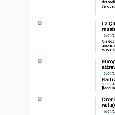
dettagli
l’arcipe
La Qu
muni
13/04/2
Già dopo
americ
munizio
Europ
attra
13/04/2
Non fac
siamo c
[leggi l
Droni
nulla)
10/04/2