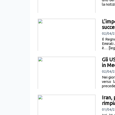
la notiz
L’imp
succe
02/04/2
Il Regn
Emirati 
è… [legg
Gli U
in Me
02/04/2
Nei gior
verso l
preceden
Iran, 
rimpi
01/04/2