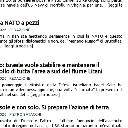
 marzo, la portaerei BUSH e il suo Carrier Strike Group sono partiti
ase navale dell’US Navy di Norfolk, in Virginia, per una… [leggi la
 la NATO a pezzi
026 | REDAZIONE
ra in Iran sta mettendo seriamente in crisi la NATO e questo
nte gli sforzi diplomatici, e non, del "Mariano Rumor" di Bruxelles,
 [leggi la notizia]
o: Israele vuole stabilire e mantenere il
llo di tutta l’area a sud del fiume Litani
026 | REDAZIONE
pomeriggio il Ministro della Difesa israeliano Israel Katz ha
ato in un videomessaggio che, una volta “estirpata” la presenza di
h nel sud del… [leggi la notizia]
isole e non solo. Si prepara l'azione di terra
026 | PIETRO BATACCHI
uscita di Trump e l’altra - l’ultima: l’annuncio dell’avvenuto
ento di regime in Iran - gli USA stanno preparando un’eventuale