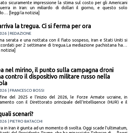
ato sicuramente impressione la stima sul costo per gli Americani
uerra in Iran: un miliardo di dollari il giorno, e questo solo
o… [leggi la notizia]
arriva la tregua. Ci si ferma per ora
026 | REDAZIONE
a serata e una nottata con il fiato sospeso, Iran e Stati Uniti si
cordati per 2 settimane di tregua.La mediazione pachistana ha…
a notizia]
a nel mirino, il punto sulla campagna droni
a contro il dispositivo militare russo nella
ola
026 | FRANCESCO BOSSI
fine del 2025 e l’inizio del 2026, le Forze Armate ucraine, in
amento con il Direttorato principale dell’Intelligence (HUR) e il
 di… [leggi la notizia]
quali scenari?
026 | PIETRO BATACCHI
ra in Iran è giunta ad un momento di svolta. Oggi scade l'ultimatum,
 tanti, del Presidente Trump, che ha minacciato Teheran di… [leggi