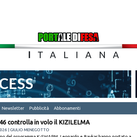
TA
I
TALIA
Newsletter
Pubblicità
Abbonamenti
46 controlla in volo il KIZILELMA
2026 | GIULIO MENEGOTTO
erno del programma K-SWARM, Leonardo e Baykar hanno portato a