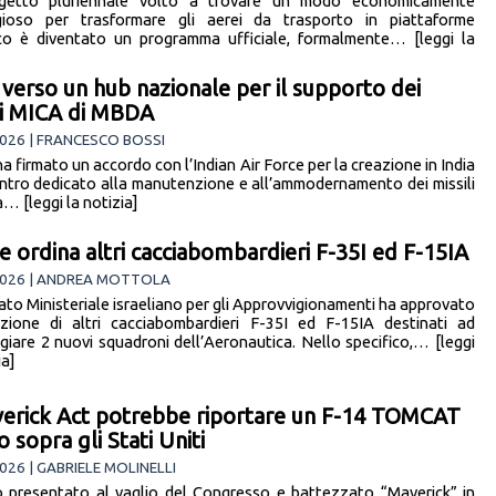
getto pluriennale volto a trovare un modo economicamente
gioso per trasformare gli aerei da trasporto in piattaforme
co è diventato un programma ufficiale, formalmente… [leggi la
, verso un hub nazionale per il supporto dei
li MICA di MBDA
026 | FRANCESCO BOSSI
 firmato un accordo con l’Indian Air Force per la creazione in India
entro dedicato alla manutenzione e all’ammodernamento dei missili
a… [leggi la notizia]
le ordina altri cacciabombardieri F-35I ed F-15IA
2026 | ANDREA MOTTOLA
tato Ministeriale israeliano per gli Approvvigionamenti ha approvato
sizione di altri cacciabombardieri F-35I ed F-15IA destinati ad
giare 2 nuovi squadroni dell’Aeronautica. Nello specifico,… [leggi
ia]
verick Act potrebbe riportare un F-14 TOMCAT
o sopra gli Stati Uniti
026 | GABRIELE MOLINELLI
 presentato al vaglio del Congresso e battezzato “Maverick” in