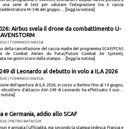
 una serie di test per valutare l’integrazione tra il caccia
/addestratore M-346 del gruppo… [leggi la notizia]
026: Airbus svela il drone da combattimento U-
RAVENSTORM
2026 | TOMMASO MASSA
no della cancellazione del caccia madre del programma SCAF/FCAS
me de Combat Aérien du Futur/Future Combat Air System),
ta nei giorni scorsi dalla stampa… [leggi la notizia]
249 di Leonardo al debutto in volo a ILA 2026
2026 | TOMMASO MASSA
ione dell'apertura di ILA 2026, in corso a Berlino fino al 14 giugno,
o elicottero d'attacco AW-249 di Leonardo ha effettuato il suo…
a notizia]
ia e Germania, addio allo SCAF
026 | PIETRO BATACCHI
non è arrivata l’ufficialità, ma secondo la stampa tedesca Francia e