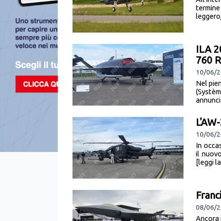
termine
leggero
ILA 2
760 
10/06/
Nel pie
(Systè
annuncia
L'AW-
10/06/
In occas
il nuov
[leggi l
Franc
08/06/2
Ancora 