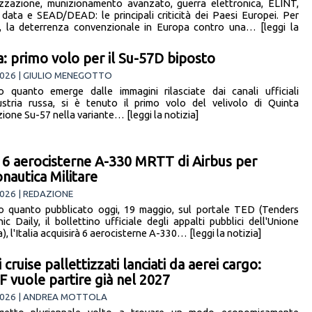
izzazione, munizionamento avanzato, guerra elettronica, ELINT,
 data e SEAD/DEAD: le principali criticità dei Paesi Europei. Per
, la deterrenza convenzionale in Europa contro una… [leggi la
a: primo volo per il Su-57D biposto
2026 | GIULIO MENEGOTTO
 quanto emerge dalle immagini rilasciate dai canali ufficiali
dustria russa, si è tenuto il primo volo del velivolo di Quinta
ione Su-57 nella variante… [leggi la notizia]
a: 6 aerocisterne A-330 MRTT di Airbus per
onautica Militare
026 | REDAZIONE
 quanto pubblicato oggi, 19 maggio, sul portale TED (Tenders
ic Daily, il bollettino ufficiale degli appalti pubblici dell'Unione
, l'Italia acquisirà 6 aerocisterne A-330… [leggi la notizia]
i cruise pallettizzati lanciati da aerei cargo:
F vuole partire già nel 2027
2026 | ANDREA MOTTOLA