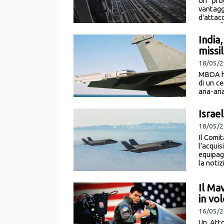
Un pro
vantag
d'attac
notizia]
India
missi
18/05/2
MBDA ha
di un c
aria-ari
Israe
18/05/
Il Comi
l’acqui
equipag
la notiz
Il Ma
in vol
16/05/2
Un Atto