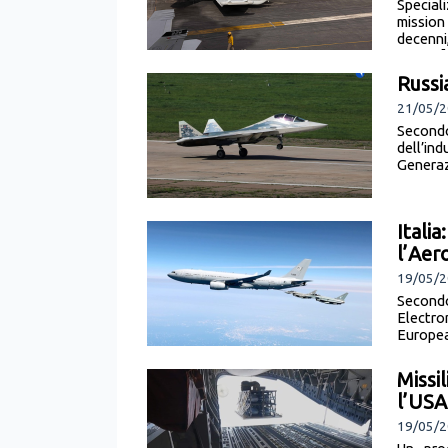
Special
mission
decenni
notizia]
Russi
21/05/
Secondo
dell’in
Generaz
Itali
l’Aer
19/05/2
Secondo
Electron
Europea)
Missil
l’USA
19/05/