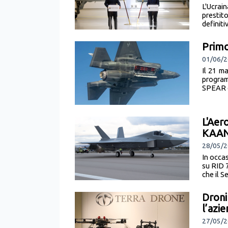
L'Ucrai
prestit
definiti
Primo
01/06/2
Il 21 m
program
SPEAR d
L'Aer
KAA
28/05/20
In occa
su RID 
che il S
Droni
l’azi
27/05/2