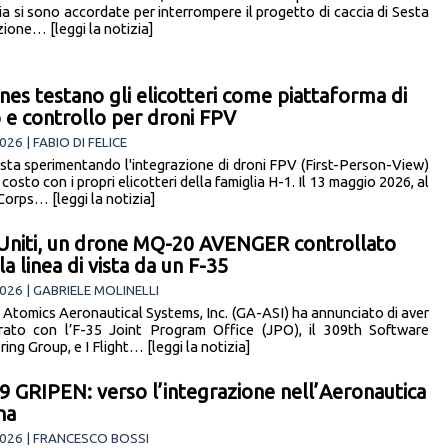
a si sono accordate per interrompere il progetto di caccia di Sesta
ione… [leggi la notizia]
ines testano gli elicotteri come piattaforma di
o e controllo per droni FPV
26 | FABIO DI FELICE
sta sperimentando l'integrazione di droni FPV (First-Person-View)
costo con i propri elicotteri della famiglia H-1. Il 13 maggio 2026, al
Corps… [leggi la notizia]
 Uniti, un drone MQ-20 AVENGER controllato
la linea di vista da un F-35
026 | GABRIELE MOLINELLI
 Atomics Aeronautical Systems, Inc. (GA-ASI) ha annunciato di aver
rato con l’F-35 Joint Program Office (JPO), il 309th Software
ing Group, e I Flight… [leggi la notizia]
9 GRIPEN: verso l’integrazione nell’Aeronautica
na
026 | FRANCESCO BOSSI