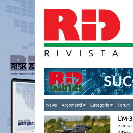
R
IVIS
News
Argomenti
Categorie
Forum
L’M-3
22/06/
All’int