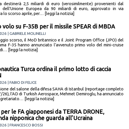
na destinerà 2,5 miliardi di euro (verosimilmente) provenienti dal
o dell'Unione Europea da 90 miliardi di euro, approvato in via
va lo scorso aprile, per… [leggi la notizia]
 volo su F-35B per il missile SPEAR di MBDA
026 | GABRIELE MOLINELLI
aggio scorso, il MoD britannico e il Joint Program Office (JPO) del
ma F-35 hanno annunciato l’avvenuto primo volo del mini-cruise
i… [leggi la notizia]
onautica Turca ordina il primo lotto di caccia
N
26 | FABIO DI FELICE
sione del salone della difesa SAHA di Istanbul (reportage completo
7/26), l'AD di Turkish Aerospace, Mehmet Demiroglu, ha annunciato
egretariato… [leggi la notizia]
 per le FA giapponesi da TERRA DRONE,
enda nipponica che guarda all’Ucraina
026 | FRANCESCO BOSSI