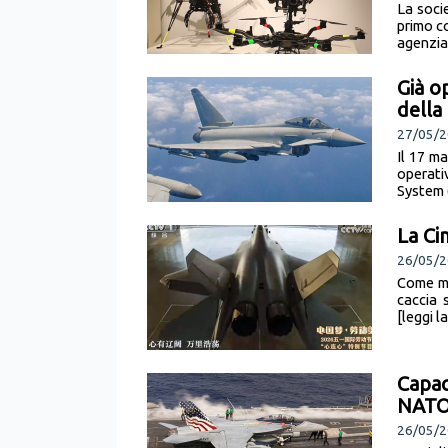
La soci
primo c
agenzia 
Già o
della
27/05/2
Il 17 m
operati
System 
La Ci
26/05/20
Come mo
caccia 
[leggi l
Capac
NAT
26/05/