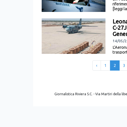
riferim
[leggi l
Leona
C-27J
Gener
14/05/2
L'Aeron
trasport
già in… 
‹
1
2
3
Giornalistica Riviera S.C. - Via Martiri della