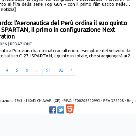
ento ai film della serie Top Gun – con il primo film uscito nelle…
a notizia]
rdo: l'Aeronautica del Perù ordina il suo quinto
 SPARTAN, il primo in configurazione Next
ation
026 | REDAZIONE
autica Peruviana ha ordinato un ulteriore esemplare del velivolo da
o tattico C-27J SPARTAN, il quinto in totale, che si aggiungerà ai 2
[leggi la notizia]
4
5
6
...
91
92
›
 liberazione 79/3 - 16043 CHIAVARI (GE) - P.IVA: IT00208820993 - REA 326208 - Reg
Powered by ©
2026
Mobilbyte s.a.s.
Information Technology