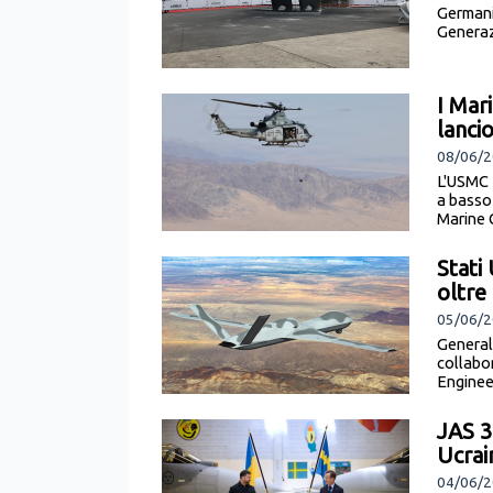
Germani
Generaz
I Mar
lanci
08/06/20
L'USMC 
a basso 
Marine 
Stati
oltre 
05/06/2
General
collabo
Engineer
JAS 3
Ucrai
04/06/2