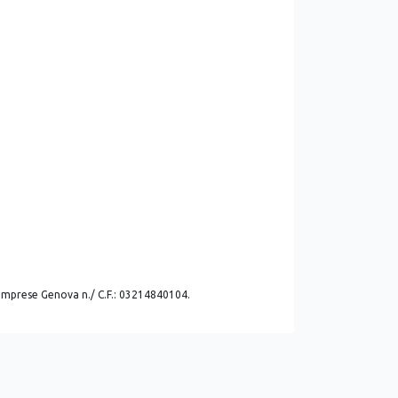
. imprese Genova n./ C.F.: 03214840104.