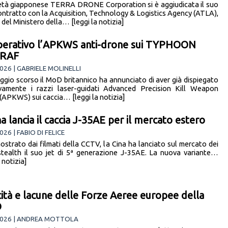
età giapponese TERRA DRONE Corporation si è aggiudicata il suo
ontratto con la Acquisition, Technology & Logistics Agency (ATLA),
del Ministero della… [leggi la notizia]
perativo l’APKWS anti-drone sui TYPHOON
 RAF
026 | GABRIELE MOLINELLI
aggio scorso il MoD britannico ha annunciato di aver già dispiegato
vamente i razzi laser-guidati Advanced Precision Kill Weapon
(APKWS) sui caccia… [leggi la notizia]
na lancia il caccia J-35AE per il mercato estero
26 | FABIO DI FELICE
strato dai filmati della CCTV, la Cina ha lanciato sul mercato dei
stealth il suo jet di 5ª generazione J-35AE. La nuova variante…
a notizia]
ità e lacune delle Forze Aeree europee della
O
2026 | ANDREA MOTTOLA