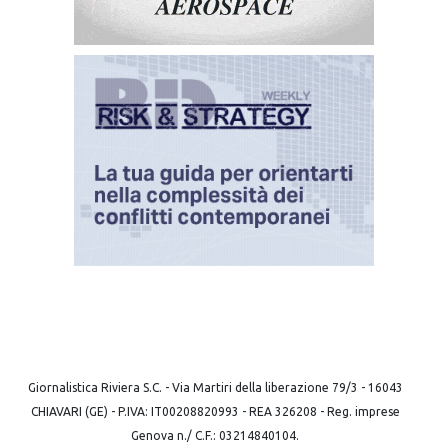
Giornalistica Riviera S.C. - Via Martiri della liberazione 79/3 - 16043
CHIAVARI (GE) - P.IVA: IT00208820993 - REA 326208 - Reg. imprese
Genova n./ C.F.: 03214840104.