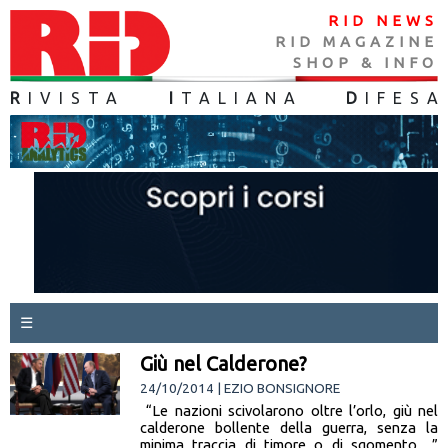
RID NEWS
RID MAGAZINE
SHOP & INFO
R
IVISTA
I
TALIANA
D
IFES
A
☰
Giù nel Calderone?
24/10/2014 | EZIO BONSIGNORE
“Le nazioni scivolarono oltre l’orlo, giù nel
calderone bollente della guerra, senza la
minima traccia di timore o di sgomento…”