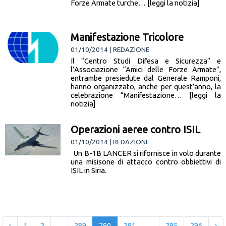
Forze Armate turche… [leggi la notizia]
Manifestazione Tricolore
01/10/2014 | REDAZIONE
Il “Centro Studi Difesa e Sicurezza” e
l’Associazione “Amici delle Forze Armate”,
entrambe presiedute dal Generale Ramponi,
hanno organizzato, anche per quest’anno, la
celebrazione “Manifestazione… [leggi la
notizia]
Operazioni aeree contro ISIL
01/10/2014 | REDAZIONE
Un B-1B LANCER si rifornisce in volo durante
una misisone di attacco contro obbiettivi di
ISIL in Siria.
‹
1
2
...
289
290
291
...
295
296
›