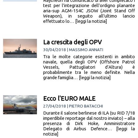
Raytheon ha comunicato di aver completato i
test per l’integrazione dell’ordigno planante
aria-sup AGM-154C JSOW (Joint Stand Off
Weapon), in seguito all’ultimo lancio
effettuato lo… [leggi la notizia]
La crescita degli OPV
30/04/2018 | MASSIMO ANNATI
Tra le molte categorie esistenti in ambito
navale, quella degli OPV (Offshore Patrol
Vessels, Pattugliatori d’Altura) è
probabilmente tra le meno definite. Nella
grande famiglia… [leggi la notizia]
Ecco l'EURO MALE
27/04/2018 | PIETRO BATACCHI
Durante il salone berlinese di ILA (su RID 7/18
imperdibile reportage dal nostro inviato) – alla
presenza di Dirk Hoke, Amministratore
Delegato di Airbus Defence… [leggi la
notizia]