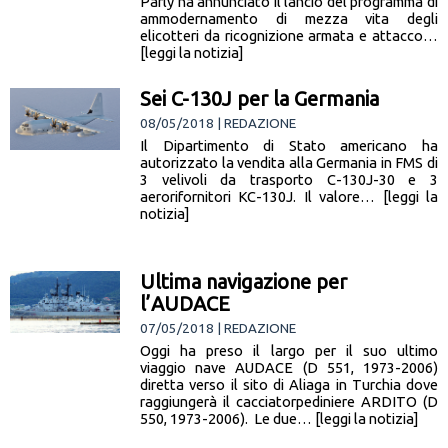
Parly ha annunciato il lancio del programma di
ammodernamento di mezza vita degli
elicotteri da ricognizione armata e attacco…
[leggi la notizia]
Sei C-130J per la Germania
08/05/2018 | REDAZIONE
Il Dipartimento di Stato americano ha
autorizzato la vendita alla Germania in FMS di
3 velivoli da trasporto C-130J-30 e 3
aerorifornitori KC-130J. Il valore… [leggi la
notizia]
Ultima navigazione per
l’AUDACE
07/05/2018 | REDAZIONE
Oggi ha preso il largo per il suo ultimo
viaggio nave AUDACE (D 551, 1973-2006)
diretta verso il sito di Aliaga in Turchia dove
raggiungerà il cacciatorpediniere ARDITO (D
550, 1973-2006). Le due… [leggi la notizia]