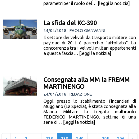
parametri per il ruolo del… [leggi la notizia]
La sfida del KC-390
24/04/2018 | PAOLO GIANVANNI
Il settore dei velivoli da trasporto militare con
payload di 20 t è parecchio “affollato”. La
concorrenza tra i velivoli militari appartenenti
a questa fascia… [leggi la notizia]
Consegnata alla MM la FREMM
MARTINENGO
24/04/2018 | REDAZIONE
Oggi, presso lo stabilimento Fincantieri di
Muggiano (La Spezia), è stata consegnata alla
Marina Militare la fregata multiruolo
FEDERICO MARTINENGO, settima di una
serie di… [leggi la notizia]
‹
1
2
...
238
239
240
...
295
296
›