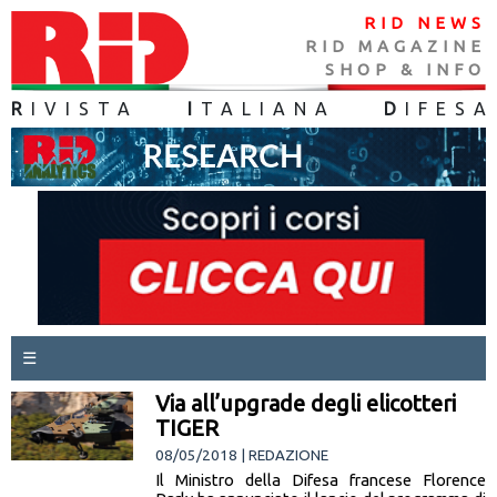
RID NEWS
RID MAGAZINE
SHOP & INFO
R
IVISTA
I
TALIANA
D
IFES
A
☰
Via all’upgrade degli elicotteri
TIGER
08/05/2018 | REDAZIONE
Il Ministro della Difesa francese Florence