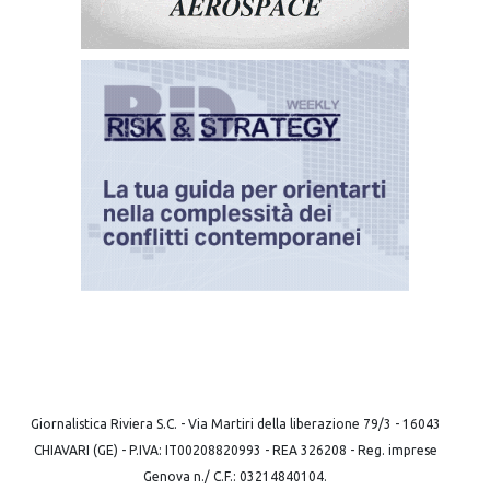
Giornalistica Riviera S.C. - Via Martiri della liberazione 79/3 - 16043
CHIAVARI (GE) - P.IVA: IT00208820993 - REA 326208 - Reg. imprese
Genova n./ C.F.: 03214840104.