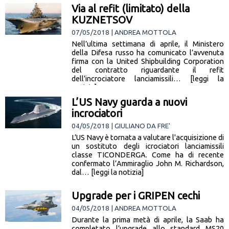
Via al refit (limitato) della
KUZNETSOV
07/05/2018 | ANDREA MOTTOLA
Nell’ultima settimana di aprile, il Ministero
della Difesa russo ha comunicato l’avvenuta
firma con la United Shipbuilding Corporation
del contratto riguardante il refit
dell’incrociatore lanciamissili… [leggi la
notizia]
L’US Navy guarda a nuovi
incrociatori
04/05/2018 | GIULIANO DA FRE'
L’US Navy è tornata a valutare l'acquisizione di
un sostituto degli icrociatori lanciamissili
classe TICONDERGA. Come ha di recente
confermato l’Ammiraglio John M. Richardson,
dal… [leggi la notizia]
Upgrade per i GRIPEN cechi
04/05/2018 | ANDREA MOTTOLA
Durante la prima metà di aprile, la Saab ha
completato l’upgrade allo standard MS20