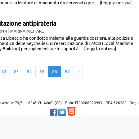
onautica Militare di Amendola è intervenuto per… [leggi la notizia]
itazione antipirateria
014 | MARINA MILITARE
ta Libeccio ha condotto insieme alla guardia costiera, alla polizia e
onautica delle Seychelles, un’esercitazione di LMCB (Local Maritime
 Building) per implementare le capacità… [leggi la notizia]
82
83
84
85
86
87
›
 liberazione 79/3 - 16043 CHIAVARI (GE) - P.IVA: IT00208820993 - REA 326208 - Reg
Powered by ©
2026
Mobilbyte s.a.s.
Information Technology