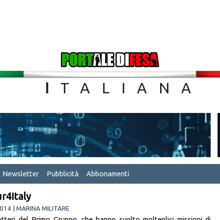
TA
I
TALIA
Newsletter
Pubblicità
Abbonamenti
r4Italy
014 | MARINA MILITARE
cotteri del Primo Gruppo, che hanno svolto molteplici missioni di