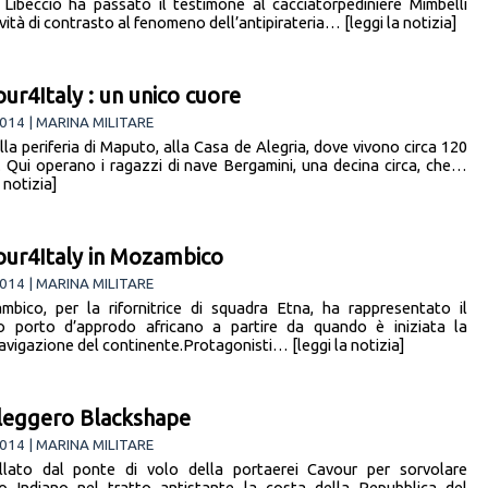
 Libeccio ha passato il testimone al cacciatorpediniere Mimbelli
ività di contrasto al fenomeno dell’antipirateria… [leggi la notizia]
ur4Italy : un unico cuore
014 | MARINA MILITARE
lla periferia di Maputo, alla Casa de Alegria, dove vivono circa 120
. Qui operano i ragazzi di nave Bergamini, una decina circa, che…
a notizia]
ur4Italy in Mozambico
014 | MARINA MILITARE
mbico, per la rifornitrice di squadra Etna, ha rappresentato il
 porto d’approdo africano a partire da quando è iniziata la
avigazione del continente.Protagonisti… [leggi la notizia]
leggero Blackshape
014 | MARINA MILITARE
lato dal ponte di volo della portaerei Cavour per sorvolare
o Indiano nel tratto antistante la costa della Repubblica del