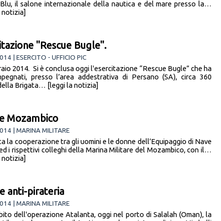
 Blu, il salone internazionale della nautica e del mare presso la…
a notizia]
itazione "Rescue Bugle".
014 | ESERCITO - UFFICIO PIC
raio 2014. Si è conclusa oggi l'esercitazione “Rescue Bugle” che ha
mpegnati, presso l’area addestrativa di Persano (SA), circa 360
 della Brigata… [leggi la notizia]
a e Mozambico
014 | MARINA MILITARE
ata la cooperazione tra gli uomini e le donne dell’Equipaggio di Nave
ed i rispettivi colleghi della Marina Militare del Mozambico, con il…
a notizia]
e anti-pirateria
014 | MARINA MILITARE
bito dell'operazione Atalanta, oggi nel porto di Salalah (Oman), la