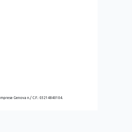
. imprese Genova n./ C.F.: 03214840104.