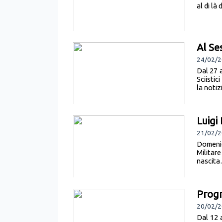
al di là
Al Se
24/02/2
Dal 27 a
Sciistic
la notiz
Luigi
21/02/2
Domenic
Militar
nascita…
Prog
20/02/2
Dal 12 