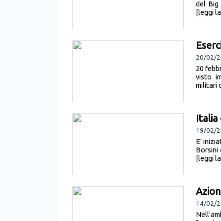
del Big
[leggi l
Eserc
20/02/2
20 febb
visto i
militari
Itali
19/02/2
E’ inizi
Borsini 
[leggi l
Azion
14/02/2
Nell'am