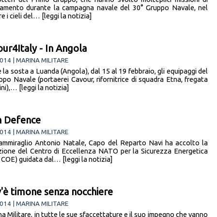
amento durante la campagna navale del 30° Gruppo Navale, nel
e i cieli del… [leggi la notizia]
ur4Italy - In Angola
014 | MARINA MILITARE
la sosta a Luanda (Angola), dal 15 al 19 febbraio, gli equipaggi del
ppo Navale (portaerei Cavour, rifornitrice di squadra Etna, fregata
i),… [leggi la notizia]
n Defence
014 | MARINA MILITARE
rammiraglio Antonio Natale, Capo del Reparto Navi ha accolto la
ione del Centro di Eccellenza NATO per la Sicurezza Energetica
COE) guidata dal… [leggi la notizia]
'è timone senza nocchiere
014 | MARINA MILITARE
a Militare, in tutte le sue sfaccettature e il suo impegno che vanno