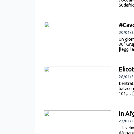
Sudafric
#Cavo
30/01/2
Un giorn
30° Grup
[leggi l
Elico
28/01/2
L’entra
balzo i
101,… [l
In Af
27/01/2
Il veli
Afghani