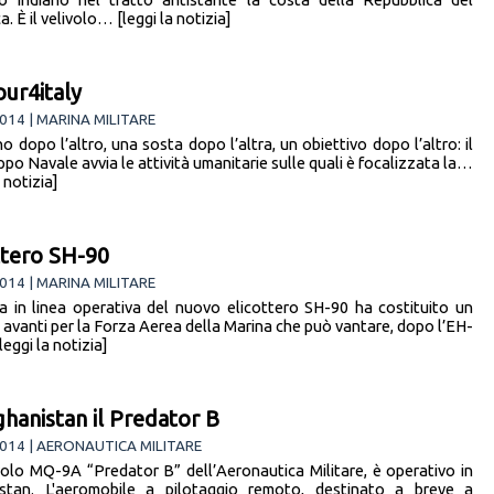
a. È il velivolo… [leggi la notizia]
ur4italy
014 | MARINA MILITARE
o dopo l’altro, una sosta dopo l’altra, un obiettivo dopo l’altro: il
po Navale avvia le attività umanitarie sulle quali è focalizzata la…
a notizia]
ttero SH-90
014 | MARINA MILITARE
ta in linea operativa del nuovo elicottero SH-90 ha costituito un
n avanti per la Forza Aerea della Marina che può vantare, dopo l’EH-
eggi la notizia]
ghanistan il Predator B
014 | AERONAUTICA MILITARE
volo MQ-9A “Predator B” dell’Aeronautica Militare, è operativo in
stan. L'aeromobile a pilotaggio remoto, destinato a breve a