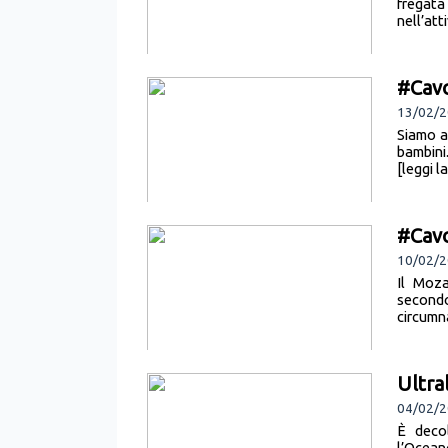
fregata
nell’att
#Cavo
13/02/2
Siamo a
bambini
[leggi l
#Cavo
10/02/2
Il Moza
secondo
circumn
Ultra
04/02/2
È decol
l’Ocean