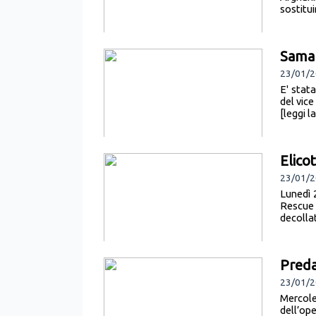
sostitui
Saman
23/01/2
E' stat
del vice
[leggi l
Elico
23/01/2
Lunedì 
Rescue 
decollat
Preda
23/01/2
Mercol
dell’o