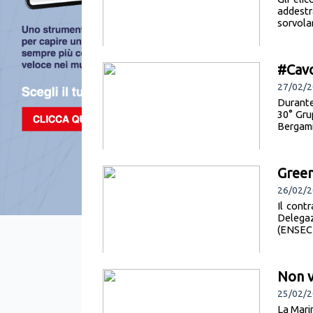
addestr
sorvolar
#Cavo
27/02/2
Durante 
30° Gru
Bergamin
Gree
26/02/2
Il cont
Delegaz
(ENSEC 
Non v
25/02/2
La Marin