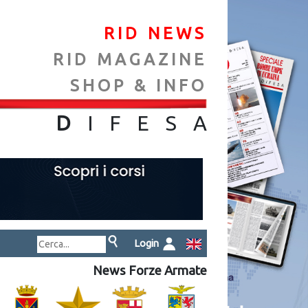
RID NEWS
RID MAGAZINE
SHOP & INFO
NA
D
IFES
A
Login
News Forze Armate