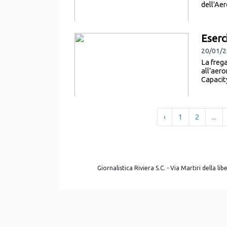
dell'Aer
Eserc
20/01/2
La frega
all’aer
Capacity
‹
1
2
...
Giornalistica Riviera S.C. - Via Martiri della