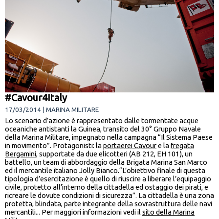
#Cavour4Italy
17/03/2014 | MARINA MILITARE
Lo scenario d’azione è rappresentato dalle tormentate acque
oceaniche antistanti la Guinea, transito del 30° Gruppo Navale
della Marina Militare, impegnato nella campagna “Il Sistema Paese
in movimento”. Protagonisti: la
portaerei Cavour
e la
fregata
Bergamini
, supportate da due elicotteri (AB 212, EH 101), un
battello, un team di abbordaggio della Brigata Marina San Marco
ed il mercantile italiano Jolly Bianco.“L’obiettivo finale di questa
tipologia d’esercitazione è quello di riuscire a liberare l’equipaggio
civile, protetto all’interno della cittadella ed ostaggio dei pirati, e
ricreare le dovute condizioni di sicurezza”. La cittadella è una zona
protetta, blindata, parte integrante della sovrastruttura delle navi
mercantili... Per maggiori informazioni vedi il
sito della Marina