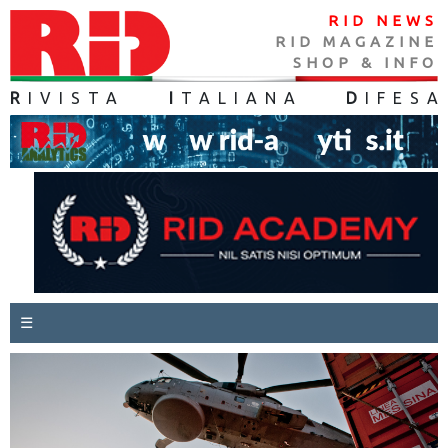
RID NEWS
RID MAGAZINE
SHOP & INFO
R
IVISTA
I
TALIANA
D
IFES
A
☰