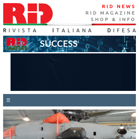
RID NEWS
RID MAGAZINE
SHOP & INFO
R
IVISTA
I
TALIANA
D
IFES
A
☰