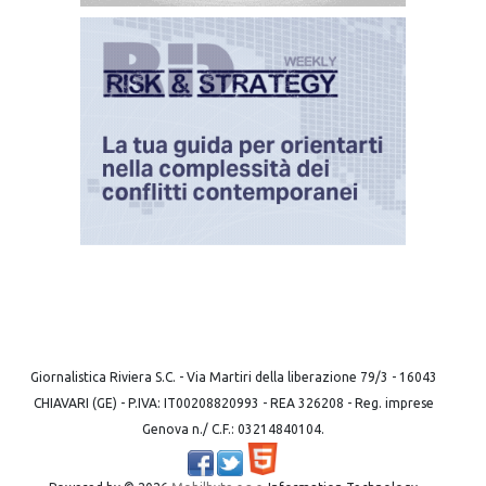
Giornalistica Riviera S.C. - Via Martiri della liberazione 79/3 - 16043
CHIAVARI (GE) - P.IVA: IT00208820993 - REA 326208 - Reg. imprese
Genova n./ C.F.: 03214840104.