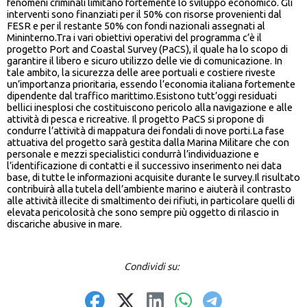
fenomeni criminali limitano fortemente lo sviluppo economico. Gli
interventi sono finanziati per il 50% con risorse provenienti dal
FESR e per il restante 50% con fondi nazionali assegnati al
Mininterno.Tra i vari obiettivi operativi del programma c’è il
progetto Port and Coastal Survey (PaCS), il quale ha lo scopo di
garantire il libero e sicuro utilizzo delle vie di comunicazione. In
tale ambito, la sicurezza delle aree portuali e costiere riveste
un’importanza prioritaria, essendo l’economia italiana fortemente
dipendente dal traffico marittimo.Esistono tutt’oggi residuati
bellici inesplosi che costituiscono pericolo alla navigazione e alle
attività di pesca e ricreative. Il progetto PaCS si propone di
condurre l’attività di mappatura dei fondali di nove porti.La fase
attuativa del progetto sarà gestita dalla Marina Militare che con
personale e mezzi specialistici condurrà l’individuazione e
l’identificazione di contatti e il successivo inserimento nei data
base, di tutte le informazioni acquisite durante le survey.Il risultato
contribuirà alla tutela dell’ambiente marino e aiuterà il contrasto
alle attività illecite di smaltimento dei rifiuti, in particolare quelli di
elevata pericolosità che sono sempre più oggetto di rilascio in
discariche abusive in mare.
Condividi su: