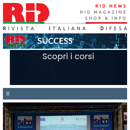
RID NEWS
RID MAGAZINE
SHOP & INFO
R
IVISTA
I
TALIANA
D
IFES
A
☰