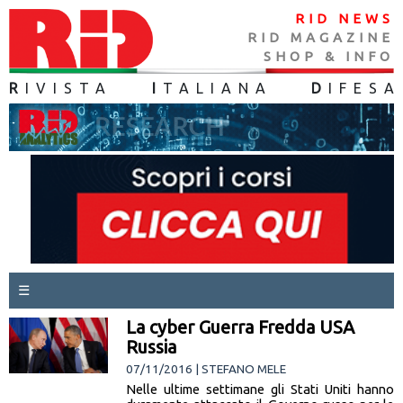
RID NEWS
RID MAGAZINE
SHOP & INFO
R
IVISTA
I
TALIANA
D
IFES
A
☰
La cyber Guerra Fredda USA
Russia
07/11/2016 | STEFANO MELE
Nelle ultime settimane gli Stati Uniti hanno