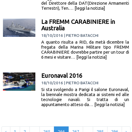
del Direttore della DAT(Direzione Armamenti
Terrestri), Ten.… [leggi la notizia]
La FREMM CARABINIERE in
Australia
18/10/2016 | PIETRO BATACCHI
A quanto risulta a RID, da metà dicembre la
fregata della Marina Militare tipo FREMM
CARABINIERE dovrebbe partire per un tour di
6 mesi e visitare… [leggi la notizia]
Euronaval 2016
18/10/2016 | PIETRO BATACCHI
Si sta svolgendo a Parigi il salone Euronaval,
la biennale mostra dedicata ai sistemi ed alle
tecnologie navali. Si tratta di un
appuntamento atteso da… [leggi la notizia]
‹
1
2
...
265
266
267
...
295
296
›