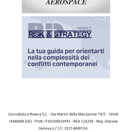
Giornalistica Riviera S.C. - Via Martiri della liberazione 79/3 - 16043
CHIAVARI (GE) - P.IVA: IT00208820993 - REA 326208 - Reg. imprese
Genova n./ C.F.: 03214840104.