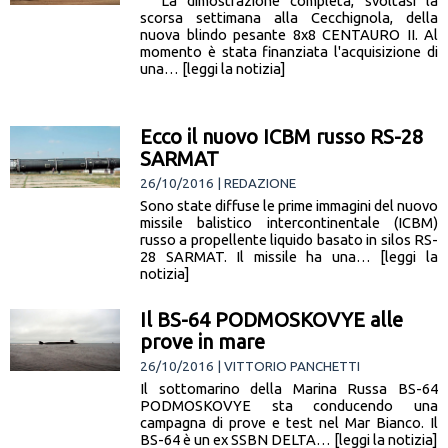
La dimostrazione completa, svoltasi la
scorsa settimana alla Cecchignola, della
nuova blindo pesante 8x8 CENTAURO II. Al
momento è stata finanziata l'acquisizione di
una… [leggi la notizia]
Ecco il nuovo ICBM russo RS-28
SARMAT
26/10/2016 | REDAZIONE
Sono state diffuse le prime immagini del nuovo
missile balistico intercontinentale (ICBM)
russo a propellente liquido basato in silos RS-
28 SARMAT. Il missile ha una… [leggi la
notizia]
Il BS-64 PODMOSKOVYE alle
prove in mare
26/10/2016 | VITTORIO PANCHETTI
Il sottomarino della Marina Russa BS-64
PODMOSKOVYE sta conducendo una
campagna di prove e test nel Mar Bianco. Il
BS-64 è un ex SSBN DELTA… [leggi la notizia]