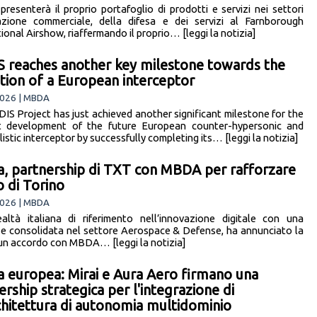
presenterà il proprio portafoglio di prodotti e servizi nei settori
iazione commerciale, della difesa e dei servizi al Farnborough
ional Airshow, riaffermando il proprio… [leggi la notizia]
 reaches another key milestone towards the
ition of a European interceptor
026 | MBDA
IS Project has just achieved another significant milestone for the
t development of the future European counter-hypersonic and
listic interceptor by successfully completing its… [leggi la notizia]
a, partnership di TXT con MBDA per rafforzare
o di Torino
026 | MBDA
altà italiana di riferimento nell’innovazione digitale con una
se consolidata nel settore Aerospace & Defense, ha annunciato la
i un accordo con MBDA… [leggi la notizia]
a europea: Mirai e Aura Aero firmano una
ership strategica per l'integrazione di
chitettura di autonomia multidominio