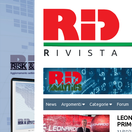
R
IVIS
News
Argomenti
Categorie
Forum
LEON
PRIM
31/07/2