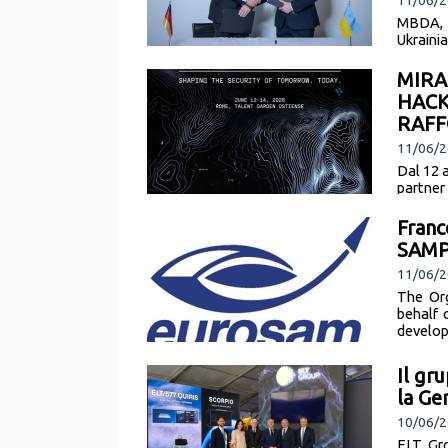
11/06/2
MBDA, 
Ukraini
Underst
MIRA
HACK
RAFF
11/06/2
Dal 12 
partner
operazio
Franc
SAMP/
11/06/
The Org
behalf 
develop
Il gr
la Ge
10/06/2
ELT Gro