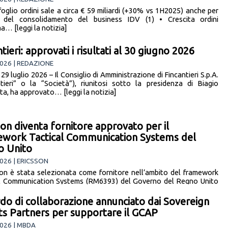
foglio ordini sale a circa € 59 miliardi (+30% vs 1H2025) anche per
o del consolidamento del business IDV (1) • Crescita ordini
a… [leggi la notizia]
tieri: approvati i risultati al 30 giugno 2026
026 | REDAZIONE
 29 luglio 2026 – Il Consiglio di Amministrazione di Fincantieri S.p.A.
ntieri” o la “Società”), riunitosi sotto la presidenza di Biagio
a, ha approvato… [leggi la notizia]
son diventa fornitore approvato per il
work Tactical Communication Systems del
o Unito
026 | ERICSSON
son è stata selezionata come fornitore nell’ambito del framework
l Communication Systems (RM6393) del Governo del Regno Unito
o 1 (Servizi) e nel… [leggi la notizia]
do di collaborazione annunciato dai Sovereign
ts Partners per supportare il GCAP
026 | MBDA