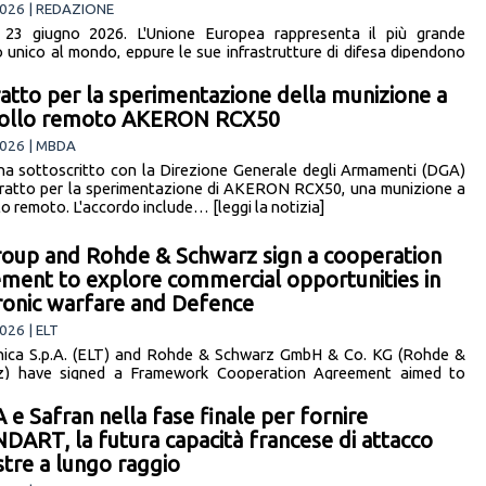
026 | REDAZIONE
 23 giugno 2026. L'Unione Europea rappresenta il più grande
 unico al mondo, eppure le sue infrastrutture di difesa dipendono
in settori critici,… [leggi la notizia]
atto per la sperimentazione della munizione a
rollo remoto AKERON RCX50
026 | MBDA
 sottoscritto con la Direzione Generale degli Armamenti (DGA)
ratto per la sperimentazione di AKERON RCX50, una munizione a
lo remoto. L'accordo include… [leggi la notizia]
roup and Rohde & Schwarz sign a cooperation
ment to explore commercial opportunities in
ronic warfare and Defence
026 | ELT
nica S.p.A. (ELT) and Rohde & Schwarz GmbH & Co. KG (Rohde &
z) have signed a Framework Cooperation Agreement aimed to
potential business… [leggi la notizia]
e Safran nella fase finale per fornire
ART, la futura capacità francese di attacco
stre a lungo raggio