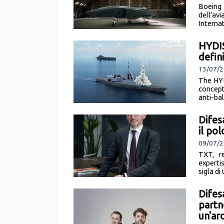
Boeing 
dell’av
Internat
HYDIS
defin
13/07/2
The HYD
concep
anti-bal
Difes
il pol
09/07/2
TXT, re
experti
sigla d
Difes
partn
un'ar