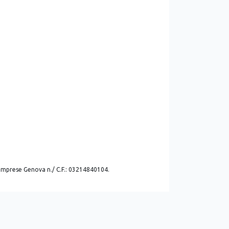
. imprese Genova n./ C.F.: 03214840104.