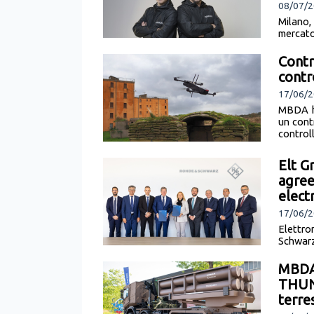
08/07/2
Milano,
mercato
ancora, 
Contr
cont
17/06/2
MBDA ha
un cont
control
Elt G
agree
elect
17/06/2
Elettro
Schwar
explore 
MBDA 
THUND
terre