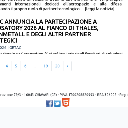
menti internazionali dedicati all'aerospazio e alla difesa,
ndo il proprio ruolo di partner tecnologico… [leggi la notizia]
C ANNUNCIA LA PARTECIPAZIONE A
SATORY 2026 AL FIANCO DI THALES,
NMETALL E DEGLI ALTRI PARTNER
TEGICI
026 | GETAC
chnology Corporation (Getac) tra i principali fornitori di soluzioni
tiche rugged e di mobile video solutions, nonché produttore con
e competenze interne, ha annunciato… [leggi la notizia]
4
5
6
...
19
20
›
 liberazione 79/3 - 16043 CHIAVARI (GE) - P.IVA: IT00208820993 - REA 326208 - Reg
Powered by ©
2026
Mobilbyte s.a.s.
Information Technology