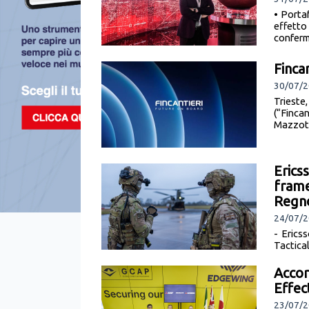
• Porta
effett
conferm
Fincan
30/07/2
Trieste,
(“Finca
Mazzott
Erics
frame
Regn
24/07/2
- Erics
Tactica
nel Lott
Accor
Effec
23/07/2