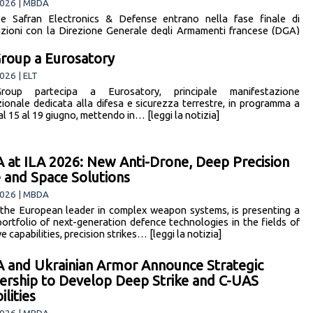
026 | MBDA
 Safran Electronics & Defense entrano nella fase finale di
zioni con la Direzione Generale degli Armamenti francese (DGA)
are a termine il… [leggi la notizia]
roup a Eurosatory
026 | ELT
oup partecipa a Eurosatory, principale manifestazione
zionale dedicata alla difesa e sicurezza terrestre, in programma a
al 15 al 19 giugno, mettendo in… [leggi la notizia]
at ILA 2026: New Anti-Drone, Deep Precision
e and Space Solutions
026 | MBDA
he European leader in complex weapon systems, is presenting a
portfolio of next-generation defence technologies in the fields of
e capabilities, precision strikes… [leggi la notizia]
and Ukrainian Armor Announce Strategic
ership to Develop Deep Strike and C-UAS
lities