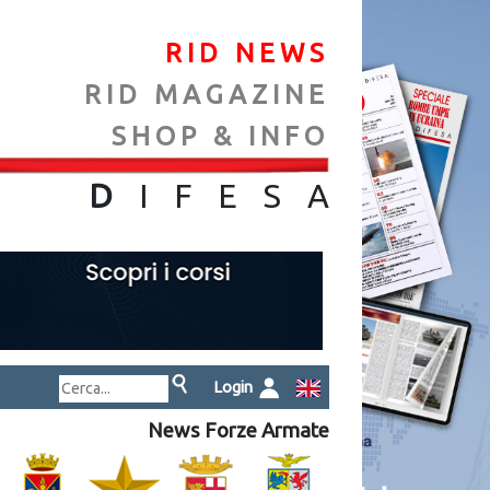
RID NEWS
RID MAGAZINE
SHOP & INFO
NA
D
IFES
A
Login
News Forze Armate