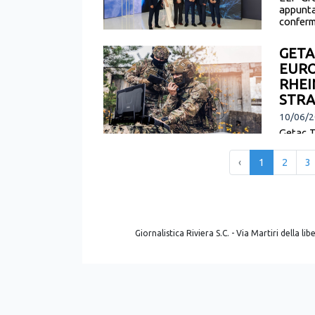
appunta
conferma
GETA
EURO
RHEI
STRA
10/06/2
Getac Te
informa
avanzat
‹
1
2
3
Giornalistica Riviera S.C. - Via Martiri della