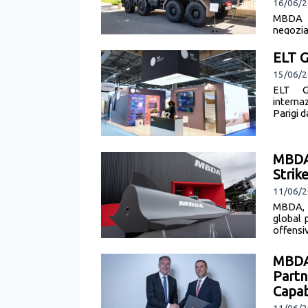
16/06/2
MBDA e
negozia
per port
ELT G
15/06/2
ELT Gr
interna
Parigi d
MBDA 
Strik
11/06/2
MBDA, t
global 
offensiv
MBDA 
Partn
Capabi