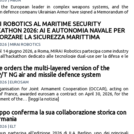
026 | MBDA
the European leader in complex weapons systems, and the
an defence company Ukrainian Armor have signed a Memorandum of
anding (MoU), launching a strategic… [leggi la notizia]
I ROBOTICS AL MARITIME SECURITY
ATHON 2026: AI E AUTONOMIA NAVALE PER
ORZARE LA SICUREZZA MARITTIMA
026 | MIRAI ROBOTICS
al 14 giugno 2026, a Roma, MIRAI Robotics partecipa come industry
 all'hackathon dedicato alle tecnologie dual-use per la difesa e le
ni… [leggi la notizia]
e orders the multi-layered version of the
T NG air and missile defence system
2026 | EUROSAM
anisation for Joint Armament Cooperation (OCCAR), acting on
of France, awarded eurosam a contract on April 30, 2026, for the
ment of the… [leggi la notizia]
uppo conferma la sua collaborazione storica con
rmania
026 | ELT
up partecipa all'edizione 2026 di ILA Berlino, uno dei principali