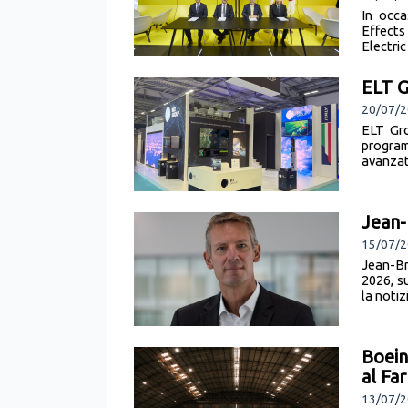
In occa
Effects
Electric
ELT G
20/07/2
ELT Gro
program
avanzate
Jean
15/07/2
Jean-Br
2026, s
la notiz
Boein
al Fa
13/07/2