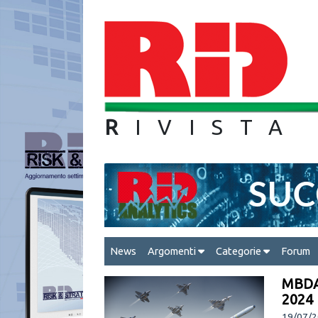
R
IVIS
News
Argomenti
Categorie
Forum
MBDA 
2024 l
19/07/2