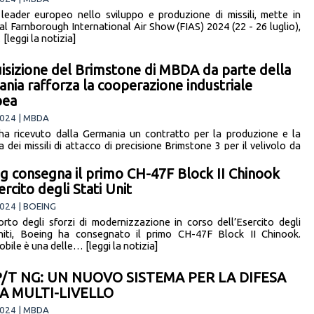
eader europeo nello sviluppo e produzione di missili, mette in
al Farnborough International Air Show (FIAS) 2024 (22 - 26 luglio),
[leggi la notizia]
uisizione del Brimstone di MBDA da parte della
nia rafforza la cooperazione industriale
pea
024 | MBDA
 ricevuto dalla Germania un contratto per la produzione e la
a dei missili di attacco di precisione Brimstone 3 per il velivolo da
imento Eurofighter… [leggi la notizia]
g consegna il primo CH-47F Block II Chinook
ercito degli Stati Unit
024 | BOEING
rto degli sforzi di modernizzazione in corso dell’Esercito degli
niti, Boeing ha consegnato il primo CH-47F Block II Chinook.
bile è una delle… [leggi la notizia]
/T NG: UN NUOVO SISTEMA PER LA DIFESA
A MULTI-LIVELLO
024 | MBDA