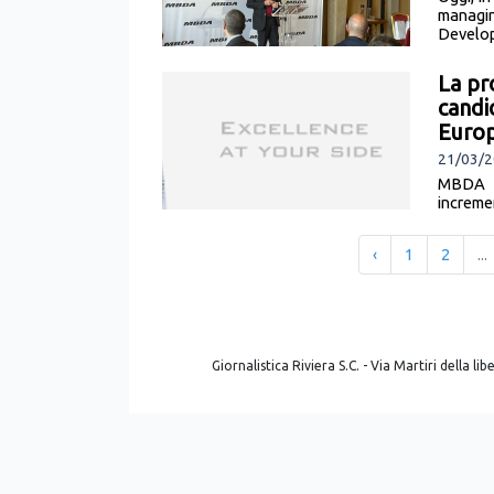
managin
Develop
La pr
candi
Euro
21/03/2
MBDA c
increme
Campaig
‹
1
2
...
Giornalistica Riviera S.C. - Via Martiri della