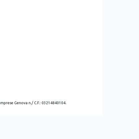
. imprese Genova n./ C.F.: 03214840104.