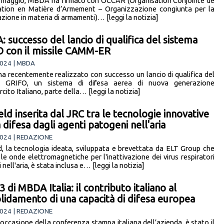
 maggio, MBDA ha firmato con OCCAR (Organisation Conjointe de
tion en Matière d’Armement – Organizzazione congiunta per la
zione in materia di armamenti)… [leggi la notizia]
 successo del lancio di qualifica del sistema
 con il missile CAMM-ER
024 | MBDA
 recentemente realizzato con successo un lancio di qualifica del
a GRIFO, un sistema di difesa aerea di nuova generazione
rcito Italiano, parte della… [leggi la notizia]
eld inserita dal JRC tra le tecnologie innovative
 difesa dagli agenti patogeni nell'aria
024 | REDAZIONE
d, la tecnologia ideata, sviluppata e brevettata da ELT Group che
 le onde elettromagnetiche per l'inattivazione dei virus respiratori
 nell'aria, è stata inclusa e… [leggi la notizia]
3 di MBDA Italia: il contributo italiano al
lidamento di una capacità di difesa europea
024 | REDAZIONE
 occasione della conferenza stampa italiana dell’azienda, è stato il