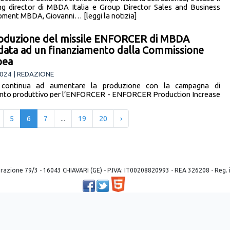
g director di MBDA Italia e Group Director Sales and Business
ment MBDA, Giovanni… [leggi la notizia]
oduzione del missile ENFORCER di MBDA
data ad un finanziamento dalla Commissione
pea
024 | REDAZIONE
ontinua ad aumentare la produzione con la campagna di
nto produttivo per l’ENFORCER - ENFORCER Production Increase
n (EPIC) - proposta per un finanziamento,… [leggi la notizia]
5
6
7
...
19
20
›
 liberazione 79/3 - 16043 CHIAVARI (GE) - P.IVA: IT00208820993 - REA 326208 - Reg
Powered by ©
2026
Mobilbyte s.a.s.
Information Technology