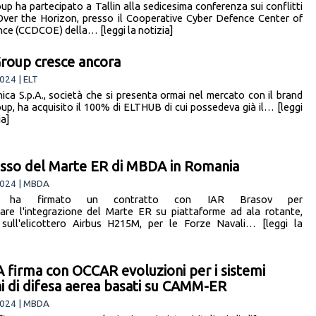
up ha partecipato a Tallin alla sedicesima conferenza sui conflitti
Over the Horizon, presso il Cooperative Cyber Defence Center of
nce (CCDCOE) della… [leggi la notizia]
roup cresce ancora
024 | ELT
nica S.p.A., società che si presenta ormai nel mercato con il brand
up, ha acquisito il 100% di ELTHUB di cui possedeva già il… [leggi
ia]
sso del Marte ER di MBDA in Romania
024 | MBDA
 ha firmato un contratto con IAR Brasov per
are l'integrazione del Marte ER su piattaforme ad ala rotante,
sull'elicottero Airbus H215M, per le Forze Navali… [leggi la
firma con OCCAR evoluzioni per i sistemi
ani di difesa aerea basati su CAMM-ER
024 | MBDA