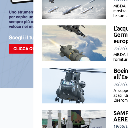
MBDA, l
mostra 
le sue… 
L'acq
Germa
euro
05/07/2
MBDA ha
fornitur
combatt
Boein
all’Es
02/07/2
A suppo
Stati U
L’aeromo
SAMP
AERE
19/06/2