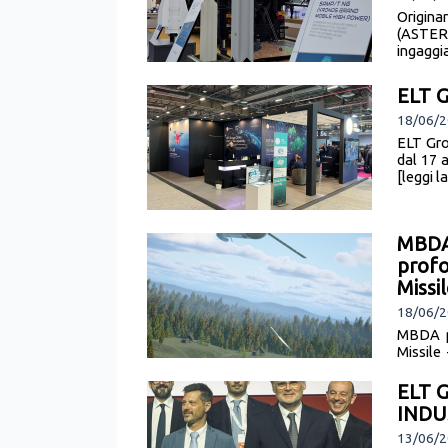
Origina
(ASTER
ingaggi
ELT G
18/06/2
ELT Gro
dal 17 
[leggi l
MBDA 
profo
Missi
18/06/2
MBDA pr
Missile
(Deep Pr
ELT 
INDU
13/06/2