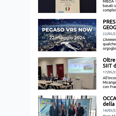
MBDA fi
basati 
compless
PRES
GEOG
22/05/2
L'Ammin
qualch
orgoglio
Oltre
SIIT 
17/05/2
All’inc
Micange
con Fra
OCCAR
della
16/05/2