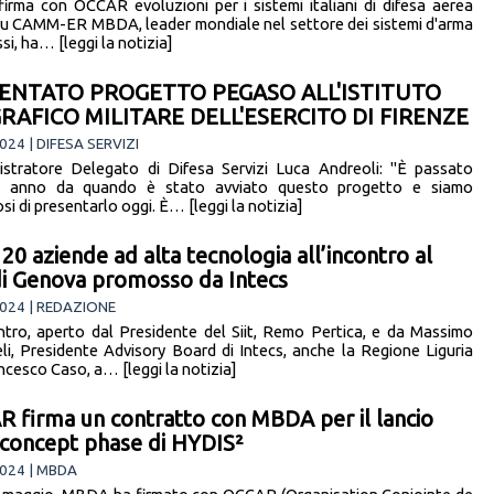
rma con OCCAR evoluzioni per i sistemi italiani di difesa aerea
su CAMM-ER MBDA, leader mondiale nel settore dei sistemi d'arma
i, ha… [leggi la notizia]
ENTATO PROGETTO PEGASO ALL'ISTITUTO
RAFICO MILITARE DELL'ESERCITO DI FIRENZE
024 | DIFESA SERVIZI
istratore Delegato di Difesa Servizi Luca Andreoli: "È passato
e anno da quando è stato avviato questo progetto e siamo
si di presentarlo oggi. È… [leggi la notizia]
 20 aziende ad alta tecnologia all’incontro al
di Genova promosso da Intecs
024 | REDAZIONE
ontro, aperto dal Presidente del Siit, Remo Pertica, e da Massimo
li, Presidente Advisory Board di Intecs, anche la Regione Liguria
ncesco Caso, a… [leggi la notizia]
 firma un contratto con MBDA per il lancio
 concept phase di HYDIS²
024 | MBDA