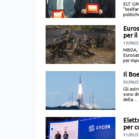
ELT GRO
“Welfar
politich
Euros
per i
13/06/2
MBDA, l
Eurosat
per risp
Il Bo
05/06/2
Gli ast
sono div
della… [
Elett
per c
31/05/2