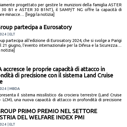
riamente progettato per gestire le munizioni della famiglia ASTER
 30 B1 e ASTER 30 B1NT), il SAMP/T NG offre la capacità di
are minacce… [leggi la notizia]
roup partecipa a Eurosatory
024 | ELT
up partecipa all’edizione di Eurosatory 2024, che si svolge a Parigi
al 21 giugno, l’evento internazionale per la Difesa e la Sicurezza…
a notizia]
accresce le proprie capacità di attacco in
ndità di precisione con il sistema Land Cruise
le
024 | MBDA
esenta il sistema missilistico da crociera terrestre (Land Cruise
 - LCM), una nuova capacità di attacco in profondità di precisione
ecision Strike… [leggi la notizia]
GROUP PRIMO PREMIO NEL SETTORE
STRIA DEL WELFARE INDEX PMI
024 | ELT