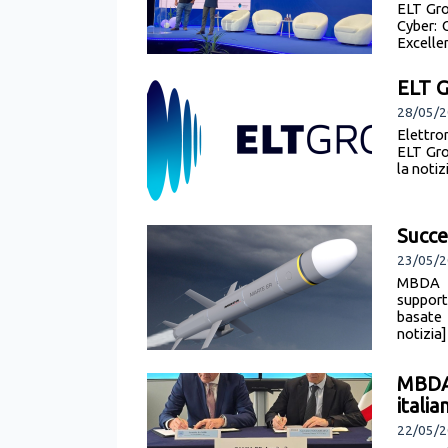
ELT Gro
Cyber: 
Excelle
ELT G
28/05/2
Elettro
ELT Gro
la notiz
Succe
23/05/2
MBDA
support
basate 
notizia]
MBDA 
itali
22/05/2