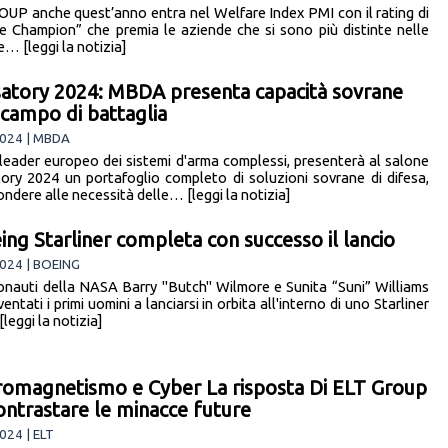
UP anche quest’anno entra nel Welfare Index PMI con il rating di
e Champion” che premia le aziende che si sono più distinte nelle
e… [leggi la notizia]
atory 2024: MBDA presenta capacità sovrane
l campo di battaglia
024 | MBDA
eader europeo dei sistemi d'arma complessi, presenterà al salone
ory 2024 un portafoglio completo di soluzioni sovrane di difesa,
ondere alle necessità delle… [leggi la notizia]
eing Starliner completa con successo il lancio
024 | BOEING
ronauti della NASA Barry "Butch" Wilmore e Sunita “Suni” Williams
entati i primi uomini a lanciarsi in orbita all'interno di uno Starliner
leggi la notizia]
romagnetismo e Cyber La risposta Di ELT Group
ontrastare le minacce future
024 | ELT