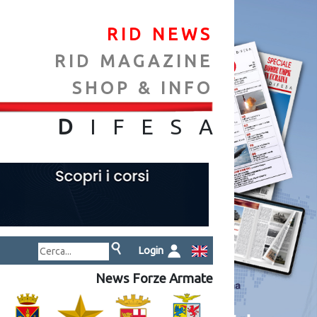
RID NEWS
RID MAGAZINE
SHOP & INFO
NA
D
IFES
A
Login
News Forze Armate