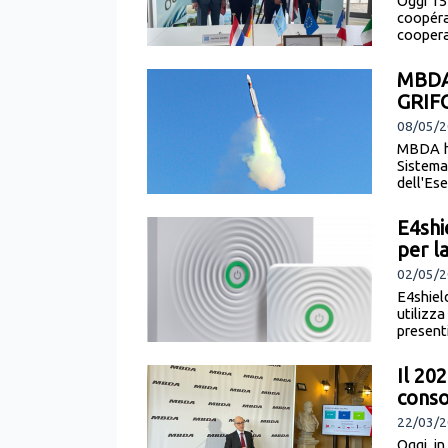
Oggi 15
coopéra
coopera
MBDA:
GRIFO
08/05/2
MBDA ha
Sistem
dell'Ese
E4shi
per la
02/05/2
E4shiel
utilizza
presenti
Il 202
conso
22/03/2
Oggi, in