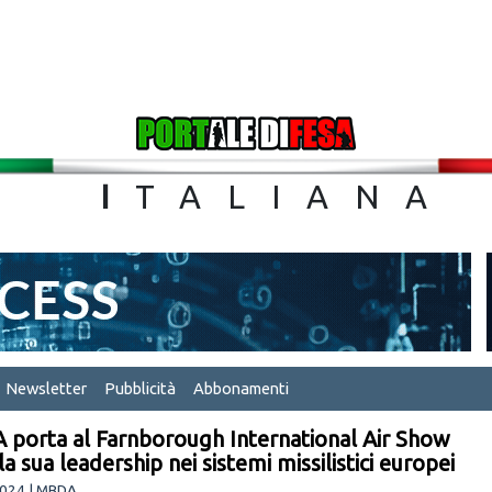
TA
I
TALIA
Newsletter
Pubblicità
Abbonamenti
porta al Farnborough International Air Show
a sua leadership nei sistemi missilistici europei
024 | MBDA