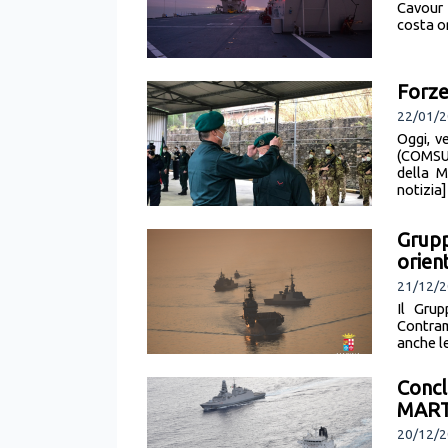
Cavour 
costa or
Forze
22/01/2
Oggi, v
(COMSUB
della M
notizia]
Grupp
orien
21/12/2
Il Grup
Contram
anche le
Concl
MAR
20/12/2