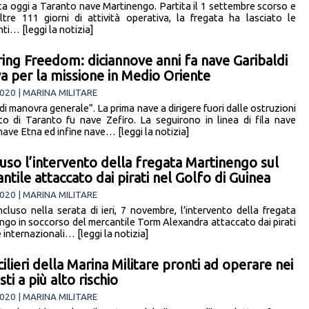
ta oggi a Taranto nave Martinengo. Partita il 1 settembre scorso e
tre 111 giorni di attività operativa, la fregata ha lasciato le
ti… [leggi la notizia]
ing Freedom: diciannove anni fa nave Garibaldi
va per la missione in Medio Oriente
020 | MARINA MILITARE
i manovra generale”. La prima nave a dirigere fuori dalle ostruzioni
to di Taranto fu nave Zefiro. La seguirono in linea di fila nave
nave Etna ed infine nave… [leggi la notizia]
uso l’intervento della fregata Martinengo sul
ntile attaccato dai pirati nel Golfo di Guinea
020 | MARINA MILITARE
ncluso nella serata di ieri, 7 novembre, l’intervento della fregata
ngo in soccorso del mercantile Torm Alexandra attaccato dai pirati
 internazionali… [leggi la notizia]
ilieri della Marina Militare pronti ad operare nei
ti a più alto rischio
020 | MARINA MILITARE