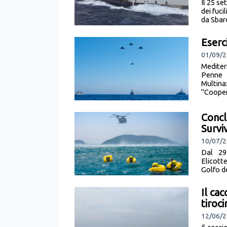
Il 25 s
dei fuc
da Sbarc
Eserc
01/09/2
Medite
Penne 
Multina
"Coopera
Concl
Survi
10/07/2
Dal 29
Elicott
Golfo de
Il ca
tiroci
12/06/2