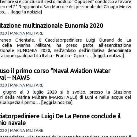
ettembre si è concluso il sesto modulo "Opposed" condotto a favore
ilieri del 2° Reggimento San Marco e del personale del Gruppo Mezzi
o.… [leggi la notizia]
itazione multinazionale Eunomia 2020
020 | MARINA MILITARE
rraneo Orientale. Il Cacciatorpediniere Luigi Durand de La
della Marina Militare, ha preso parte all’esercitazione
zionale EUNOMIA 2020, nell’ambito dell’iniziativa denominata
zione quadripartita Italia - Francia - Cipro -… [leggi la notizia]
uso il primo corso “Naval Aviation Water
val – NAWS
020 | MARINA MILITARE
 giugno al 3 luglio 2020 si è svolto, presso la Stazione
eri della Marina Militare (MARISTAELI) di Luni e nelle acque del
lla Spezia il primo… [leggi la notizia]
cciatorpediniere Luigi De La Penne conclude il
nio navale
020 | MARINA MILITARE