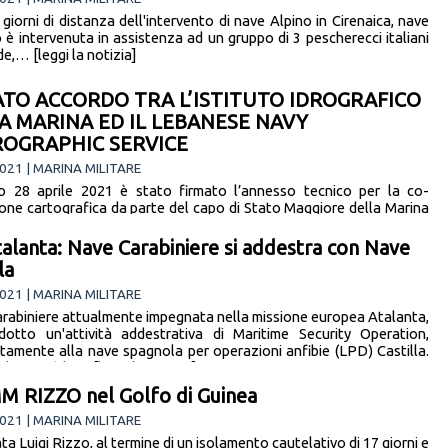
giorni di distanza dell'intervento di nave Alpino in Cirenaica, nave
o è intervenuta in assistenza ad un gruppo di 3 pescherecci italiani
e,… [leggi la notizia]
ATO ACCORDO TRA L’ISTITUTO IDROGRAFICO
A MARINA ED IL LEBANESE NAVY
OGRAPHIC SERVICE
021 | MARINA MILITARE
no 28 aprile 2021 è stato firmato l’annesso tecnico per la co-
one cartografica da parte del capo di Stato Maggiore della Marina
e, Captain… [leggi la notizia]
alanta: Nave Carabiniere si addestra con Nave
la
021 | MARINA MILITARE
rabiniere attualmente impegnata nella missione europea Atalanta,
otto un'attività addestrativa di Maritime Security Operation,
tamente alla nave spagnola per operazioni anfibie (LPD) Castilla.
l'attività le… [leggi la notizia]
 RIZZO nel Golfo di Guinea
021 | MARINA MILITARE
ta Luigi Rizzo, al termine di un isolamento cautelativo di 17 giorni e