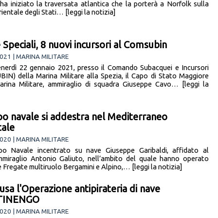
ha iniziato la traversata atlantica che la porterà a Norfolk sulla
ientale degli Stati… [leggi la notizia]
 Speciali, 8 nuovi incursori al Comsubin
021 | MARINA MILITARE
enerdì 22 gennaio 2021, presso il Comando Subacquei e Incursori
IN) della Marina Militare alla Spezia, il Capo di Stato Maggiore
arina Militare, ammiraglio di squadra Giuseppe Cavo… [leggi la
o navale si addestra nel Mediterraneo
tale
020 | MARINA MILITARE
po Navale incentrato su nave Giuseppe Garibaldi, affidato al
miraglio Antonio Galiuto, nell’ambito del quale hanno operato
 Fregate multiruolo Bergamini e Alpino,… [leggi la notizia]
usa l'Operazione antipirateria di nave
TINENGO
020 | MARINA MILITARE