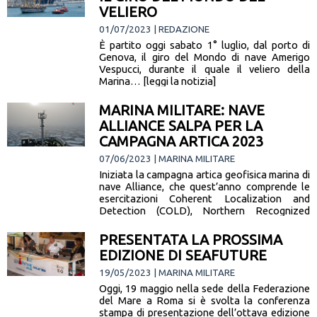
VELIERO
01/07/2023 | REDAZIONE
È partito oggi sabato 1° luglio, dal porto di
Genova, il giro del Mondo di nave Amerigo
Vespucci, durante il quale il veliero della
Marina… [leggi la notizia]
MARINA MILITARE: NAVE
ALLIANCE SALPA PER LA
CAMPAGNA ARTICA 2023
07/06/2023 | MARINA MILITARE
Iniziata la campagna artica geofisica marina di
nave Alliance, che quest’anno comprende le
esercitazioni Coherent Localization and
Detection (COLD), Northern Recognized
Enviromental Picture – Artic
Observation (NREP-ACO) e High North (HN)
PRESENTATA LA PROSSIMA
23:… [leggi la notizia]
EDIZIONE DI SEAFUTURE
19/05/2023 | MARINA MILITARE
Oggi, 19 maggio nella sede della Federazione
del Mare a Roma si è svolta la conferenza
stampa di presentazione dell’ottava edizione