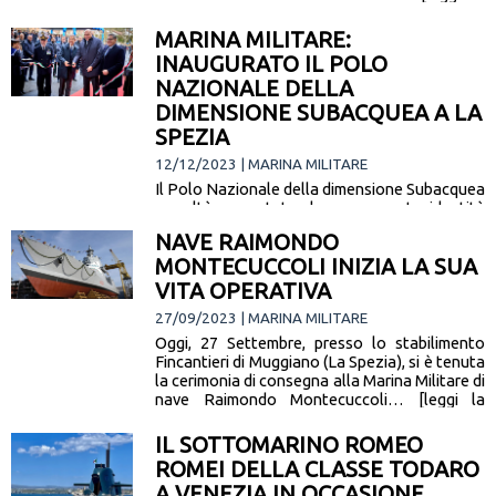
notizia]
MARINA MILITARE:
INAUGURATO IL POLO
NAZIONALE DELLA
DIMENSIONE SUBACQUEA A LA
SPEZIA
12/12/2023 | MARINA MILITARE
Il Polo Nazionale della dimensione Subacquea
- realtà connotata da una marcata identità
interministeriale e animata dalla cooperazione
NAVE RAIMONDO
tra strutture pubbliche e private - nasce…
MONTECUCCOLI INIZIA LA SUA
[leggi la notizia]
VITA OPERATIVA
27/09/2023 | MARINA MILITARE
Oggi, 27 Settembre, presso lo stabilimento
Fincantieri di Muggiano (La Spezia), si è tenuta
la cerimonia di consegna alla Marina Militare di
nave Raimondo Montecuccoli… [leggi la
notizia]
IL SOTTOMARINO ROMEO
ROMEI DELLA CLASSE TODARO
A VENEZIA IN OCCASIONE