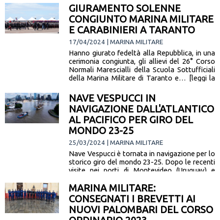
GIURAMENTO SOLENNE
CONGIUNTO MARINA MILITARE
E CARABINIERI A TARANTO
17/04/2024 | MARINA MILITARE
Hanno giurato fedeltà alla Repubblica, in una
cerimonia congiunta, gli allievi del 26° Corso
Normali Marescialli della Scuola Sottufficiali
della Marina Militare di Taranto e… [leggi la
notizia]
NAVE VESPUCCI IN
NAVIGAZIONE DALL'ATLANTICO
AL PACIFICO PER GIRO DEL
MONDO 23-25
25/03/2024 | MARINA MILITARE
Nave Vespucci è tornata in navigazione per lo
storico giro del mondo 23-25. Dopo le recenti
visite nei porti di Montevideo (Uruguay) e
Buenos Aires… [leggi la notizia]
MARINA MILITARE:
CONSEGNATI I BREVETTI AI
NUOVI PALOMBARI DEL CORSO