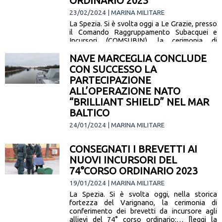
ORDINARIO 2023
23/02/2024 | MARINA MILITARE
La Spezia. Si è svolta oggi a Le Grazie, presso
il Comando Raggruppamento Subacquei e
Incursori (COMSUBIN), la cerimonia di
conferimento dei brevetti da palombaro…
NAVE MARCEGLIA CONCLUDE
[leggi la notizia]
CON SUCCESSO LA
PARTECIPAZIONE
ALL’OPERAZIONE NATO
“BRILLIANT SHIELD” NEL MAR
BALTICO
24/01/2024 | MARINA MILITARE
E' rientrata a La Spezia la fregata Antonio
Marceglia, dopo aver concluso sei mesi di
CONSEGNATI I BREVETTI AI
attività operativa nel Mar Baltico. Durante la
NUOVI INCURSORI DEL
sua permanenza in… [leggi la notizia]
74°CORSO ORDINARIO 2023
19/01/2024 | MARINA MILITARE
La Spezia. Si è svolta oggi, nella storica
fortezza del Varignano, la cerimonia di
conferimento dei brevetti da incursore agli
allievi del 74° corso ordinario:… [leggi la