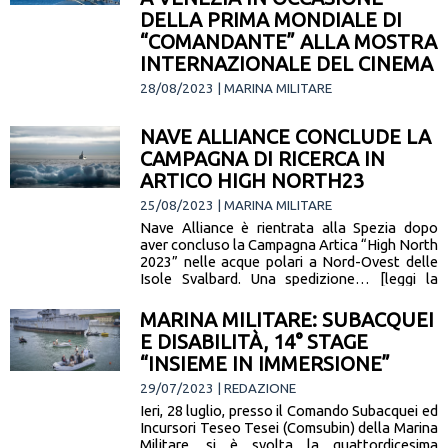
DELLA PRIMA MONDIALE DI
“COMANDANTE” ALLA MOSTRA
INTERNAZIONALE DEL CINEMA
28/08/2023 | MARINA MILITARE
Il Romeo Romei, quarto sottomarino della
classe dedicata al comandante Salvatore
NAVE ALLIANCE CONCLUDE LA
Todaro (tipo U212A), impegnato in attività
CAMPAGNA DI RICERCA IN
addestrativa in Adriatico, effettuerà una
ARTICO HIGH NORTH23
sosta logistica a… [leggi la notizia]
25/08/2023 | MARINA MILITARE
Nave Alliance è rientrata alla Spezia dopo
aver concluso la Campagna Artica “High North
2023” nelle acque polari a Nord-Ovest delle
Isole Svalbard. Una spedizione… [leggi la
notizia]
MARINA MILITARE: SUBACQUEI
E DISABILITÀ, 14° STAGE
“INSIEME IN IMMERSIONE”
29/07/2023 | REDAZIONE
Ieri, 28 luglio, presso il Comando Subacquei ed
Incursori Teseo Tesei (Comsubin) della Marina
Militare, si è svolta la quattordicesima