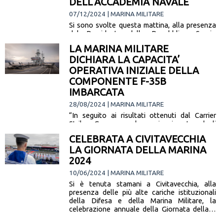
DELL’ACCADEMIA NAVALE
07/12/2024 | MARINA MILITARE
Si sono svolte questa mattina, alla presenza
del Presidente della Repubblica, Sergio
Matterella, del Ministro della Difesa, Guido
LA MARINA MILITARE
Crosetto, del Capo di Stato Maggiore della…
DICHIARA LA CAPACITA’
[leggi la notizia]
OPERATIVA INIZIALE DELLA
COMPONENTE F-35B
IMBARCATA
28/08/2024 | MARINA MILITARE
“In seguito ai risultati ottenuti dal Carrier
Strike Group e al raggiungimento degli
obiettivi della componente aerotattica
CELEBRATA A CIVITAVECCHIA
imbarcata, oggi possiamo dichiarare il
LA GIORNATA DELLA MARINA
conseguimento della Initial… [leggi la notizia]
2024
10/06/2024 | MARINA MILITARE
Si è tenuta stamani a Civitavecchia, alla
presenza delle più alte cariche istituzionali
della Difesa e della Marina Militare, la
celebrazione annuale della Giornata della…
[leggi la notizia]