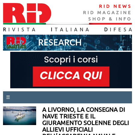
RID NEWS
RID MAGAZINE
SHOP & INFO
R
IVISTA
I
TALIANA
D
IFES
A
☰
A LIVORNO, LA CONSEGNA DI
NAVE TRIESTE E IL
GIURAMENTO SOLENNE DEGLI
ALLIEVI UFFICIALI