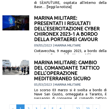
di SEAFUTURE, ospitata all’interno della
Base… [leggi la notizia]
MARINA MILITARE:
PRESENTATI I RISULTATI
DELL’ESERCITAZIONE CYBER
CHIRONEX 2023-1 A BORDO
DELLA PORTAEREI CAVOUR
09/05/2023 | MARINA MILITARE
Civitavecchia, 9 maggio 2023, a bordo della
portaerei Cavour della Marina Militare sono
stati presentati i risultati dell’esercitazione
MARINA MILITARE: CAMBIO
Chironex 2023-1, condotta dal personale
DEL COMANDANTE TATTICO
della Marina… [leggi la notizia]
DELL’OPERAZIONE
MEDITERRANEO SICURO
05/03/2023 | MARINA MILITARE
Lo scorso 03 marzo si è svolta a bordo di
Nave San Giusto, ormeggiata a Taranto, il
passaggio di consegne al comando tattico
dell’Operazione Mediterraneo… [leggi la
notizia]
‹
1
2
3
4
5
6
...
22
23
›