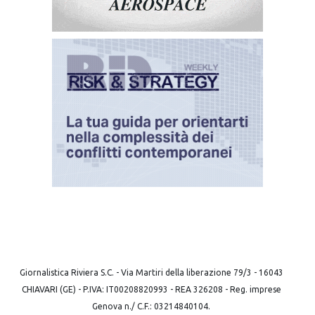
Giornalistica Riviera S.C. - Via Martiri della liberazione 79/3 - 16043
CHIAVARI (GE) - P.IVA: IT00208820993 - REA 326208 - Reg. imprese
Genova n./ C.F.: 03214840104.