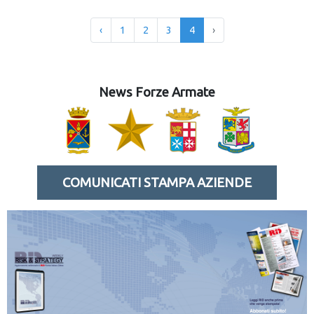
‹
1
2
3
4
›
News Forze Armate
COMUNICATI STAMPA AZIENDE