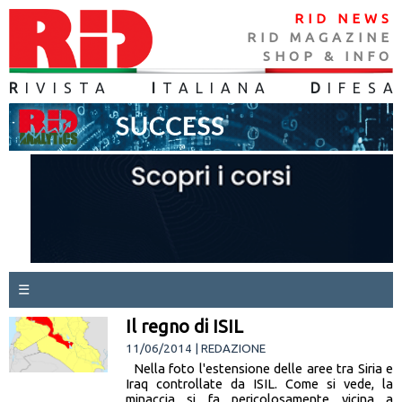
RID NEWS
RID MAGAZINE
SHOP & INFO
R
IVISTA
I
TALIANA
D
IFES
A
☰
Il regno di ISIL
11/06/2014 | REDAZIONE
Nella foto l'estensione delle aree tra Siria e
Iraq controllate da ISIL. Come si vede, la
minaccia si fa pericolosamente vicina a