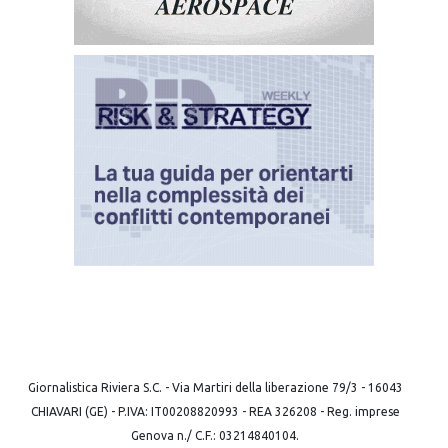
Giornalistica Riviera S.C. - Via Martiri della liberazione 79/3 - 16043
CHIAVARI (GE) - P.IVA: IT00208820993 - REA 326208 - Reg. imprese
Genova n./ C.F.: 03214840104.