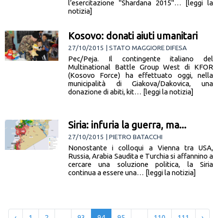
l’esercitazione "Shardana 2015"… [leggi la
notizia]
Kosovo: donati aiuti umanitari
27/10/2015 | STATO MAGGIORE DIFESA
Pec/Peja. Il contingente italiano del
Multinational Battle Group West di KFOR
(Kosovo Force) ha effettuato oggi, nella
municipalità di Giakova/Dakovica, una
donazione di abiti, kit… [leggi la notizia]
Siria: infuria la guerra, ma...
27/10/2015 | PIETRO BATACCHI
Nonostante i colloqui a Vienna tra USA,
Russia, Arabia Saudita e Turchia si affannino a
cercare una soluzione politica, la Siria
continua a essere una… [leggi la notizia]
‹
1
2
...
93
94
95
...
110
111
›