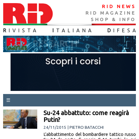
RID NEWS
RID MAGAZINE
SHOP & INFO
R
IVISTA
I
TALIANA
D
IFES
A
☰
Su-24 abbattuto: come reagirà
Putin?
24/11/2015 | PIETRO BATACCHI
L'abbattimento del bombardiere tattico russo