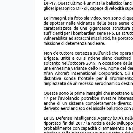
DF-17. Quest’ultimo è un missile balistico lanc
glider ipersonico DF-ZF, capace di velocità supe
Le immagini, sia foto sia video, non sono di qu
da spotter nelle vicinanze della base aerea d
caratterizzata da una gigantesca struttura
sufficienti per i bombardieri serie H-6. La stru
vulnerabilità ad attacchi missilistici, ha porta
missione di deterrenza nucleare.
Non c’è tuttora certezza sull’unità che opera 
Brigata, unità a cui si ritiene siano destinat
soltanto nell’ottobre 2019, in occasione della 
una ennesima variante dello H-6, nome del de
Xi'an Aircraft International Corporation. G
distintiva sonda frontale per il riforniment
rimpiazzata da un recesso aerodinamico destina
Queste sono le prime immagini che mostrano u
17 per l’aviolancio potrebbe rivestire inter
anche di un sistema completamente diverso, 
derivato aerolanciato del missile balistico c
La US Defense Intelligence Agency (DIA), nel
riportato fin dal 2017 la notizia dello sviluppo 
probabilmente con capacità di armamento sia c