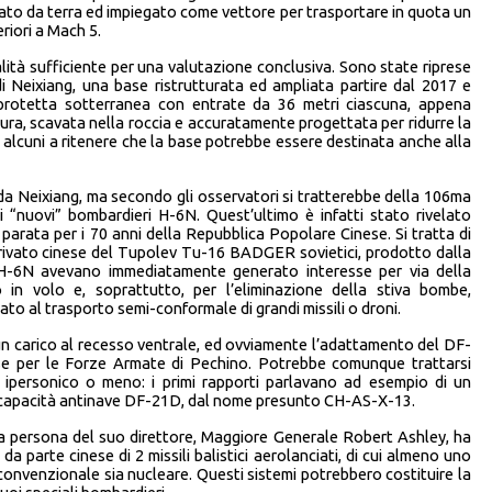
iato da terra ed impiegato come vettore per trasportare in quota un
riori a Mach 5.
alità sufficiente per una valutazione conclusiva. Sono state riprese
i Neixiang, una base ristrutturata ed ampliata partire dal 2017 e
 protetta sotterranea con entrate da 36 metri ciascuna, appena
ttura, scavata nella roccia e accuratamente progettata per ridurre la
to alcuni a ritenere che la base potrebbe essere destinata anche alla
da Neixiang, ma secondo gli osservatori si tratterebbe della 106ma
i i “nuovi” bombardieri H-6N. Quest’ultimo è infatti stato rivelato
parata per i 70 anni della Repubblica Popolare Cinese. Si tratta di
rivato cinese del Tupolev Tu-16 BADGER sovietici, prodotto dalla
li H-6N avevano immediatamente generato interesse per via della
o in volo e, soprattutto, per l’eliminazione della stiva bombe,
to al trasporto semi-conformale di grandi missili o droni.
n carico al recesso ventrale, ed ovviamente l’adattamento del DF-
esse per le Forze Armate di Pechino. Potrebbe comunque trattarsi
ipersonico o meno: i primi rapporti parlavano ad esempio di un
on capacità antinave DF-21D, dal nome presunto CH-AS-X-13.
la persona del suo direttore, Maggiore Generale Robert Ashley, ha
da parte cinese di 2 missili balistici aerolanciati, di cui almeno uno
onvenzionale sia nucleare. Questi sistemi potrebbero costituire la