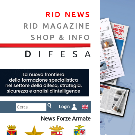
RID NEWS
RID MAGAZINE
SHOP & INFO
NA
D
IFES
A
Login
News Forze Armate