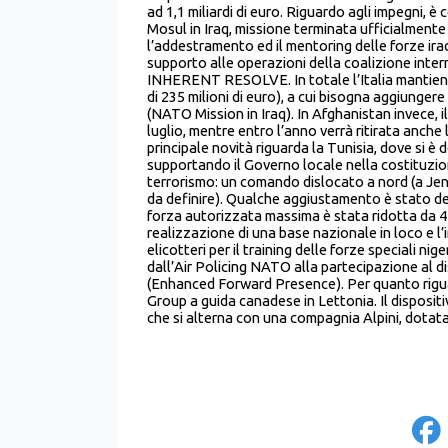
ad 1,1 miliardi di euro. Riguardo agli impegni, è
Mosul in Iraq, missione terminata ufficialment
l’addestramento ed il mentoring delle forze ir
supporto alle operazioni della coalizione inter
INHERENT RESOLVE. In totale l’Italia mantiene 
di 235 milioni di euro), a cui bisogna aggiunge
(NATO Mission in Iraq). In Afghanistan invece, il
luglio, mentre entro l’anno verrà ritirata anche 
principale novità riguarda la Tunisia, dove si è 
supportando il Governo locale nella costituzion
terrorismo: un comando dislocato a nord (a Jend
da definire). Qualche aggiustamento è stato dec
forza autorizzata massima è stata ridotta da 4
realizzazione di una base nazionale in loco e 
elicotteri per il training delle forze speciali 
dall’Air Policing NATO alla partecipazione al d
(Enhanced Forward Presence). Per quanto rigua
Group a guida canadese in Lettonia. Il disposi
che si alterna con una compagnia Alpini, dotata