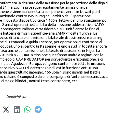
 confermata la chiusura della missione per la protezione della diga di
e il 31 marzo, ma prosegue regolarmente la missione per
achene e viene mantenuta la componente aerea in Kuwait per il
nazionale contro ISIS in Iraq nell’ambito dell’Operazione
in questo dispositivo circa 1.100 effettivi (per uno stanziamento
re 12 unità operanti nell'ambito della missione addestrativa NATO
 contingente italiano verrà ridotto a 700 unità entro la fine di
la batteria di missili superficie-aria SAMP-T dalla Turchia. La
deciso di lanciare una missione bilaterale di assistenza e training
e di 3 comandi, a guida Esercito, per operazioni di contrasto al
ouba), uno al centro (a Kasserine) e uno a sud (in località ancora
iso anche per la missione bilaterale di assistenza in Niger. La
70 unità a 290, ma la missione quest’anno andrà a regime, con la
l’impiego di UAV PREDATOR per sorveglianza e ricognizione, e di
nigerine ad Agadez. In Europa, vengono confermate tutte le missioni,
ispositivo NATO di deterrenza nell’est in funzione anti-russa
rda quest’ultimo impegno, 166 uomini sono inseriti nel Battle
tivo italiano è composto da una compagna di fanteria meccanizzata,
 di mezzi blindati, mortai, team controcarro, ecc.
Condividi su: