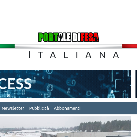
TA
I
TALIA
Newsletter
Pubblicità
Abbonamenti