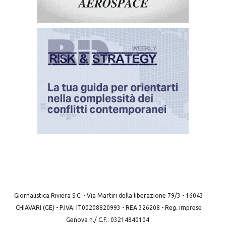
Giornalistica Riviera S.C. - Via Martiri della liberazione 79/3 - 16043
CHIAVARI (GE) - P.IVA: IT00208820993 - REA 326208 - Reg. imprese
Genova n./ C.F.: 03214840104.