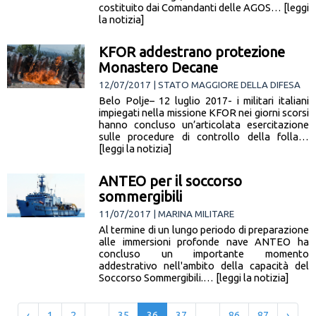
costituito dai Comandanti delle AGOS… [leggi
la notizia]
KFOR addestrano protezione
Monastero Decane
12/07/2017 | STATO MAGGIORE DELLA DIFESA
Belo Polje– 12 luglio 2017- i militari italiani
impiegati nella missione KFOR nei giorni scorsi
hanno concluso un’articolata esercitazione
sulle procedure di controllo della folla…
[leggi la notizia]
ANTEO per il soccorso
sommergibili
11/07/2017 | MARINA MILITARE
Al termine di un lungo periodo di preparazione
alle immersioni profonde nave ANTEO ha
concluso un importante momento
addestrativo nell'ambito della capacità del
Soccorso Sommergibili.… [leggi la notizia]
‹
1
2
...
35
36
37
...
86
87
›