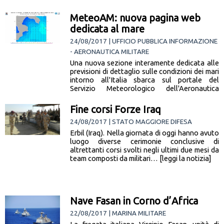
MeteoAM: nuova pagina web
dedicata al mare
24/08/2017 | UFFICIO PUBBLICA INFORMAZIONE
- AERONAUTICA MILITARE
Una nuova sezione interamente dedicata alle
previsioni di dettaglio sulle condizioni dei mari
intorno all'Italia sbarca sul portale del
Servizio Meteorologico dell'Aeronautica
Militare (www.meteoam.it). Da… [leggi la
notizia]
Fine corsi Forze Iraq
24/08/2017 | STATO MAGGIORE DIFESA
Erbil (Iraq). Nella giornata di oggi hanno avuto
luogo diverse cerimonie conclusive di
altrettanti corsi svolti negli ultimi due mesi da
team composti da militari… [leggi la notizia]
Nave Fasan in Corno d’Africa
22/08/2017 | MARINA MILITARE