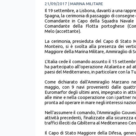
21/09/2017 | MARINA MILITARE
Il 19 settembre, a Lisbona, davanti a una rappre
Spagna, la cerimonia di passaggio di consegn
Comandante in Capo della Squadra Navale i
Comandante della Flotta portoghese (Co
Melo (accettante).
La cerimonia, presieduta del Capo di Stato 
Monteiro, si è svolta alla presenza dei vert
Maggiore della Marina Militare, Ammiraglio di Squa
L'Italia cede il comando assunto il 15 settembr
ha partecipato all'operazione Atalanta e ad att
paesi del Mediterraneo, in particolare con la T
Come dichiarato dall'Ammiraglio Marzano ne
maggio, con 9 navi provenienti dalle quattr
Euromarfor degli ultimi anni, impegnato in atti
alle mine e nella cooperazione con i partner n
pronta ad operare in mare negli interessi nazion
Nell'assumere il comando, l'Ammiraglio Gouveia
attività precedenti, finalizzate alla sicurezza 
traffici illeciti da Gibilterra al Mediterraneo Cen
Il Capo di Stato Maggiore della Difesa, gene