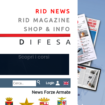
RID NEWS
RID MAGAZINE
SHOP & INFO
NA
D
IFES
A
Login
News Forze Armate