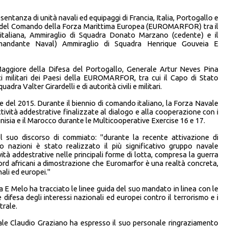
sentanza di unità navali ed equipaggi di Francia, Italia, Portogallo e
e del Comando della Forza Marittima Europea (EUROMARFOR) tra il
taliana, Ammiraglio di Squadra Donato Marzano (cedente) e il
mandante Naval) Ammiraglio di Squadra Henrique Gouveia E
Maggiore della Difesa del Portogallo, Generale Artur Neves Pina
ici militari dei Paesi della EUROMARFOR, tra cui il Capo di Stato
dra Valter Girardelli e di autorità civili e militari.
e del 2015. Durante il biennio di comando italiano, la Forza Navale
ività addestrative finalizzate al dialogo e alla cooperazione con i
unisia e il Marocco durante le Multicooperative Exercise 16 e 17.
l suo discorso di commiato: "durante la recente attivazione di
o nazioni è stato realizzato il più significativo gruppo navale
vità addestrative nelle principali forme di lotta, compresa la guerra
ord africani a dimostrazione che Euromarfor è una realtà concreta,
ali ed europei."
 E Melo ha tracciato le linee guida del suo mandato in linea con le
e difesa degli interessi nazionali ed europei contro il terrorismo e i
trale.
rale Claudio Graziano ha espresso il suo personale ringraziamento