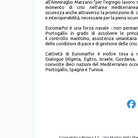
all'Ammiraglio Marzano "per l'egregio lavoro sv
momento di crisi nell'area mediterran
sicurezza anche attraverso la promozione di c
e interoperabilità, necessarie per la piena sicur
Euromarfor è una forza navale - non permane
Portogallo in grado di assolvere le princip
il controllo marittimo, assistenza umanitari
delle condizioni di pace e di gestione delle crisi.
L'attività di Euromarfor è inoltre tesa a
Dialogue (Algeria, Egitto, Israele, Giordania
coinvolte dieci nazioni del Mediterraneo occide
Portogallo, Spagna e Tunisia.
Giornalistica Riviera S.C. - Via Martiri della