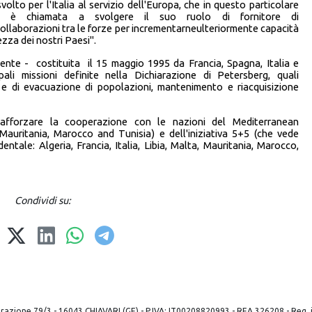
olto per l'Italia al servizio dell'Europa, che in questo particolare
ea è chiamata a svolgere il suo ruolo di fornitore di
ollaborazioni tra le forze per incrementarneulteriormente capacità
ezza dei nostri Paesi".
nte - costituita il 15 maggio 1995 da Francia, Spagna, Italia e
ali missioni definite nella Dichiarazione di Petersberg, quali
a e di evacuazione di popolazioni, mantenimento e riacquisizione
 rafforzare la cooperazione con le nazioni del Mediterranean
, Mauritania, Marocco and Tunisia) e dell'iniziativa 5+5 (che vede
ntale: Algeria, Francia, Italia, Libia, Malta, Mauritania, Marocco,
Condividi su:
 liberazione 79/3 - 16043 CHIAVARI (GE) - P.IVA: IT00208820993 - REA 326208 - Reg