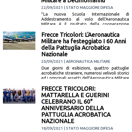
Militare a Decimomannu
22/09/2021 | STATO MAGGIORE DIFESA
"La nuova Scuola Internazionale di
Addestramento al volo dell'Aeronautica
Militare è il risultato della cooperazione
fruttuosa, a livello internazionale, tra Difesa, l'
Frecce Tricolori: L'Aeronautica
Industria nazionale e… [leggi la notizia]
Militare ha festeggiato I 60 Anni
della Pattuglia Acrobatica
Nazionale
20/09/2021 | AERONAUTICA MILITARE
Due giorni di esibizioni, quattro pattuglie
acrobatiche straniere, numerosi velivoli storici
ed i principali assetti dell'Aeronautica Militare
in display, a terra e in volo, per… [leggi la
FRECCE TRICOLORI:
notizia]
MATTARELLA E GUERINI
CELEBRANO IL 60°
ANNIVERSARIO DELLA
PATTUGLIA ACROBATICA
NAZIONALE
18/09/2021 | STATO MAGGIORE DIFESA