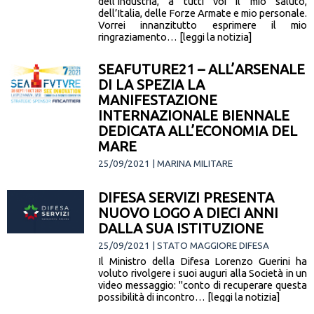
dell’Industria, a tutti voi il mio saluto,
dell’Italia, delle Forze Armate e mio personale.
Vorrei innanzitutto esprimere il mio
ringraziamento… [leggi la notizia]
SEAFUTURE21 – ALL’ARSENALE
DI LA SPEZIA LA
MANIFESTAZIONE
INTERNAZIONALE BIENNALE
DEDICATA ALL’ECONOMIA DEL
MARE
25/09/2021 | MARINA MILITARE
Martedì 28 settembre, alle 09.00, alla
presenza delle autorità politiche e militari,
DIFESA SERVIZI PRESENTA
avrà inizio ufficialmente la 7^ edizione
NUOVO LOGO A DIECI ANNI
del SEAFUTURE “See innovation Exhibition &
DALLA SUA ISTITUZIONE
Business Convention”.… [leggi la notizia]
25/09/2021 | STATO MAGGIORE DIFESA
Il Ministro della Difesa Lorenzo Guerini ha
voluto rivolgere i suoi auguri alla Società in un
video messaggio: "conto di recuperare questa
possibilità di incontro… [leggi la notizia]