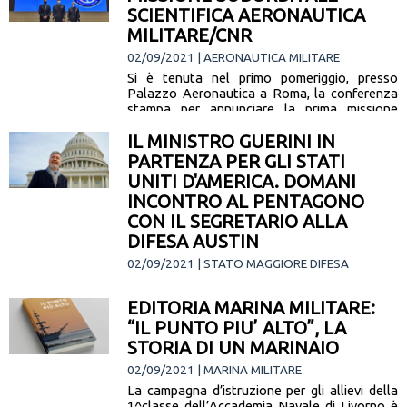
SCIENTIFICA AERONAUTICA
MILITARE/CNR
02/09/2021 | AERONAUTICA MILITARE
Si è tenuta nel primo pomeriggio, presso
Palazzo Aeronautica a Roma, la conferenza
stampa per annunciare la prima missione
suborbitale scientifica con equipaggio misto
IL MINISTRO GUERINI IN
composto… [leggi la notizia]
PARTENZA PER GLI STATI
UNITI D'AMERICA. DOMANI
INCONTRO AL PENTAGONO
CON IL SEGRETARIO ALLA
DIFESA AUSTIN
02/09/2021 | STATO MAGGIORE DIFESA
Il Ministro della Difesa Lorenzo Guerini è in
partenza per gli Stati Uniti d'America. Nella
EDITORIA MARINA MILITARE:
giornata di domani, a Washington presso il
“IL PUNTO PIU’ ALTO”, LA
Pentagono, in programma… [leggi la notizia]
STORIA DI UN MARINAIO
02/09/2021 | MARINA MILITARE
La campagna d’istruzione per gli allievi della
1^classe dell’Accademia Navale di Livorno è