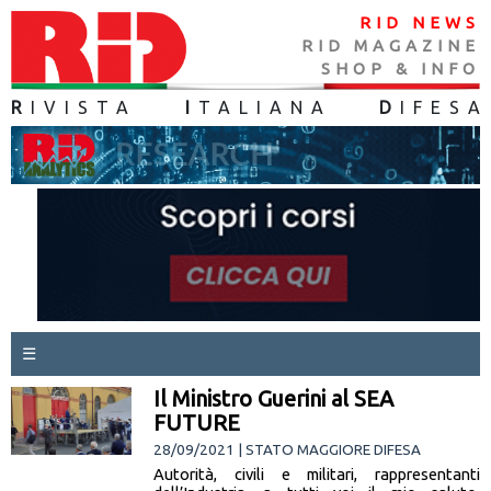
RID NEWS
RID MAGAZINE
SHOP & INFO
R
IVISTA
I
TALIANA
D
IFES
A
☰
Il Ministro Guerini al SEA
FUTURE
28/09/2021 | STATO MAGGIORE DIFESA
Autorità, civili e militari, rappresentanti