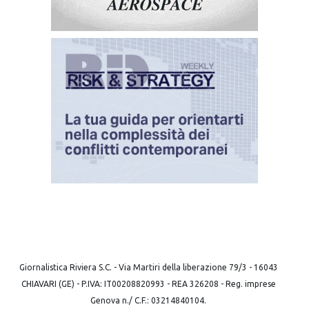
Giornalistica Riviera S.C. - Via Martiri della liberazione 79/3 - 16043
CHIAVARI (GE) - P.IVA: IT00208820993 - REA 326208 - Reg. imprese
Genova n./ C.F.: 03214840104.