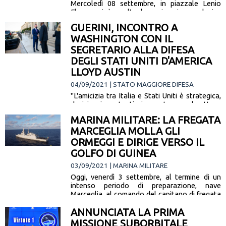
Mercoledì 08 settembre, in piazzale Lenio
Flacco, si è svolta la cerimonia conclusiva
degli eventi di carattere culturale, sociale e
GUERINI, INCONTRO A
sportivo legati al 50° anniversario… [leggi la
WASHINGTON CON IL
notizia]
SEGRETARIO ALLA DIFESA
DEGLI STATI UNITI D'AMERICA
LLOYD AUSTIN
04/09/2021 | STATO MAGGIORE DIFESA
"L'amicizia tra Italia e Stati Uniti è strategica,
decisiva, importantissima, e trova nel settore
della Difesa uno dei maggiori punti di forza. La
MARINA MILITARE: LA FREGATA
decisività del rapporto… [leggi la notizia]
MARCEGLIA MOLLA GLI
ORMEGGI E DIRIGE VERSO IL
GOLFO DI GUINEA
03/09/2021 | MARINA MILITARE
Oggi, venerdì 3 settembre, al termine di un
intenso periodo di preparazione, nave
Marceglia, al comando del capitano di fregata
Francesco Ruggiero, lascia La Spezia per…
ANNUNCIATA LA PRIMA
[leggi la notizia]
MISSIONE SUBORBITALE