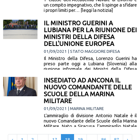
un compito impegnativo, che li spinge a sfidare
i propri limiti per… [leggi la notizia]
IL MINISTRO GUERINI A
LUBIANA PER LA RIUNIONE DEI
MINISTRI DELLA DIFESA
DELL'UNIONE EUROPEA
01/09/2021 | STATO MAGGIORE DIFESA
Il Ministro della Difesa, Lorenzo Guerini ha
preso parte oggi a Lubiana (Slovenia) alla
riunione informale dei Ministri della Difesa
dell'Unione Europea. Al centro della… [leggi
INSEDIATO AD ANCONA IL
la notizia]
NUOVO COMANDANTE DELLE
SCUOLE DELLA MARINA
MILITARE
01/09/2021 | MARINA MILITARE
L’ammiraglio di divisione Antonio Natale è il
nuovo Comandante delle Scuole della Marina
Militare. Nato a Siracusa, l’ammiraglio Natale
proviene dalla sede di Roma nella… [leggi la
notizia]
‹
1
2
...
17
18
19
...
86
87
›