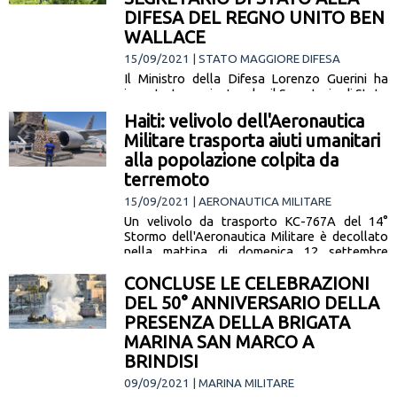
DIFESA DEL REGNO UNITO BEN
WALLACE
15/09/2021 | STATO MAGGIORE DIFESA
Il Ministro della Difesa Lorenzo Guerini ha
incontrato oggi a Londra il Segretario di Stato
alla Difesa del Regno Unito Ben Wallace.
Haiti: velivolo dell'Aeronautica
L'incontro che segue… [leggi la notizia]
Militare trasporta aiuti umanitari
alla popolazione colpita da
terremoto
15/09/2021 | AERONAUTICA MILITARE
Un velivolo da trasporto KC-767A del 14°
Stormo dell'Aeronautica Militare è decollato
nella mattina di domenica 12 settembre
dall'aeroporto militare di Pratica di Mare (RM)
CONCLUSE LE CELEBRAZIONI
… [leggi la notizia]
DEL 50° ANNIVERSARIO DELLA
PRESENZA DELLA BRIGATA
MARINA SAN MARCO A
BRINDISI
09/09/2021 | MARINA MILITARE