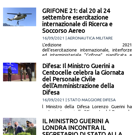
"Presidente Mattarella, desidero rivolgerle il
più sentito ringraziamento, a nome di tutta la
GRIFONE 21: dal 20 al 24
Difesa e mio personale, per aver voluto
settembre esercitazione
condividere questo momento di grande…
internazionale di Ricerca e
[leggi la notizia]
Soccorso Aereo
16/09/2021 | AERONAUTICA MILITARE
L’edizione 2021
dell’esercitazione internazionale, interforze
ed interministeriale “Grifone”, pianificata e
condotta annualmente dall’Aeronautica
Difesa: Il Ministro Guerini a
Militare attraverso il Rescue Coordination
Centre (RCC) del Comando Operazioni
Centocelle celebra la Giornata
Aerospaziali (COA) nell’ambito dell’accordo
del Personale Civile
internazionale SAR.MED.OCC. (SAR… [leggi
dell'Amministrazione della
la notizia]
Difesa
16/09/2021 | STATO MAGGIORE DIFESA
l Ministro della Difesa Lorenzo Guerini ha
partecipato oggi alla "Giornata del Personale
Civile della Difesa" a Centocelle presso la
IL MINISTRO GUERINI A
sede del Segretariato Generale della… [leggi
LONDRA INCONTRA IL
la notizia]
SEGRETARIO DI STATO ALLA