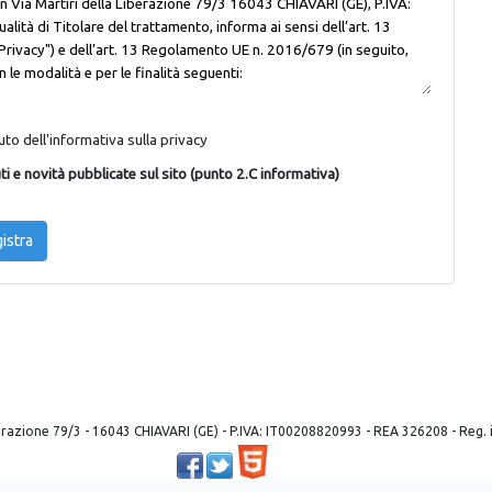
to dell'informativa sulla privacy
i e novità pubblicate sul sito (punto 2.C informativa)
istra
 liberazione 79/3 - 16043 CHIAVARI (GE) - P.IVA: IT00208820993 - REA 326208 - Reg
Powered by ©
2026
Mobilbyte s.a.s.
Information Technology