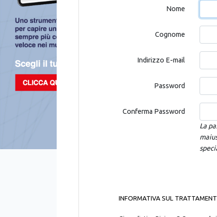
Nome
Cognome
Indirizzo E-mail
Password
Conferma Password
La pa
maius
speci