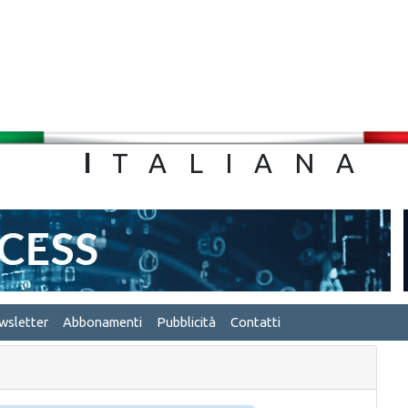
TA
I
TALIA
wsletter
Abbonamenti
Pubblicità
Contatti