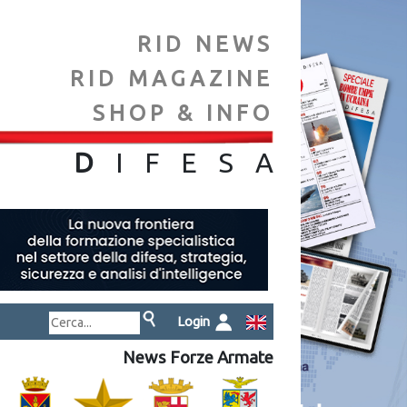
RID NEWS
RID MAGAZINE
SHOP & INFO
NA
D
IFES
A
Login
News Forze Armate