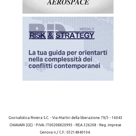
Giornalistica Riviera S.C. - Via Martiri della liberazione 79/3 - 16043
CHIAVARI (GE) - P.IVA: IT00208820993 - REA 326208 - Reg. imprese
Genova n./ C.F.: 03214840104.