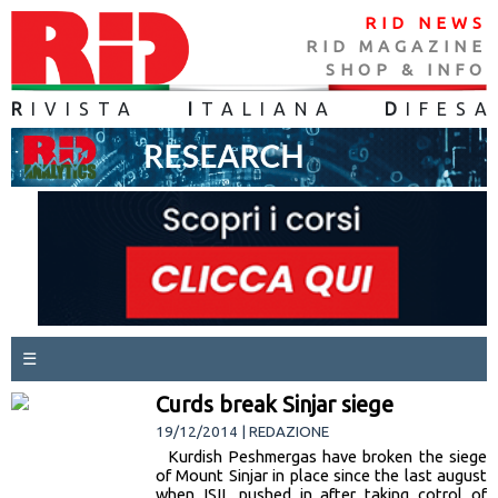
RID NEWS
RID MAGAZINE
SHOP & INFO
R
IVISTA
I
TALIANA
D
IFES
A
☰
Curds break Sinjar siege
19/12/2014 | REDAZIONE
Kurdish Peshmergas have broken the siege
of Mount Sinjar in place since the last august
when ISIL pushed in after taking cotrol of