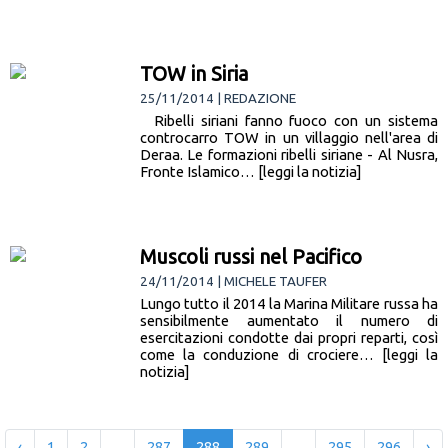
TOW in Siria
25/11/2014 | REDAZIONE
Ribelli siriani fanno fuoco con un sistema
controcarro TOW in un villaggio nell'area di
Deraa. Le formazioni ribelli siriane - Al Nusra,
Fronte Islamico… [leggi la notizia]
Muscoli russi nel Pacifico
24/11/2014 | MICHELE TAUFER
Lungo tutto il 2014 la Marina Militare russa ha
sensibilmente aumentato il numero di
esercitazioni condotte dai propri reparti, così
come la conduzione di crociere… [leggi la
notizia]
‹
1
2
...
287
288
289
...
295
296
›