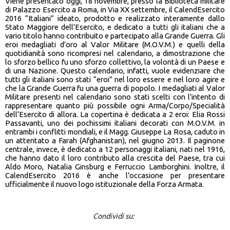
Viene presentato oggi, 18 novembre, presso la Biblioteca militare
di Palazzo Esercito a Roma, in Via XX settembre, il CalendEsercito
2016 “Italiani” ideato, prodotto e realizzato interamente dallo
Stato Maggiore dell’Esercito, e dedicato a tutti gli italiani che a
vario titolo hanno contribuito e partecipato alla Grande Guerra. Gli
eroi medagliati d’oro al Valor Militare (M.O.V.M.) e quelli della
quotidianità sono ricompresi nel calendario, a dimostrazione che
lo sforzo bellico fu uno sforzo collettivo, la volontà di un Paese e
di una Nazione. Questo calendario, infatti, vuole evidenziare che
tutti gli italiani sono stati “eroi” nel loro essere e nel loro agire e
che la Grande Guerra fu una guerra di popolo. I medagliati al Valor
Militare presenti nel calendario sono stati scelti con l’intento di
rappresentare quanto più possibile ogni Arma/Corpo/Specialità
dell’Esercito di allora. La copertina è dedicata a 2 eroi: Elia Rossi
Passavanti, uno dei pochissimi italiani decorati con M.O.V.M. in
entrambi i conflitti mondiali, e il Magg. Giuseppe La Rosa, caduto in
un attentato a Farah (Afghanistan), nel giugno 2013. Il paginone
centrale, invece, è dedicato a 12 personaggi italiani, nati nel 1916,
che hanno dato il loro contributo alla crescita del Paese, tra cui
Aldo Moro, Natalia Ginsburg e Ferruccio Lamborghini. Inoltre, il
CalendEsercito 2016 è anche l’occasione per presentare
ufficialmente il nuovo logo istituzionale della Forza Armata.
Condividi su: