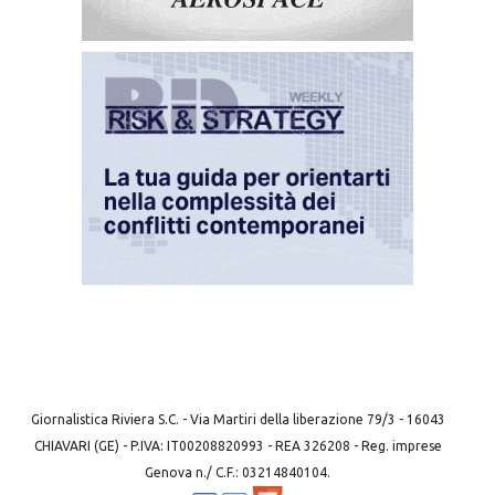
Giornalistica Riviera S.C. - Via Martiri della liberazione 79/3 - 16043
CHIAVARI (GE) - P.IVA: IT00208820993 - REA 326208 - Reg. imprese
Genova n./ C.F.: 03214840104.