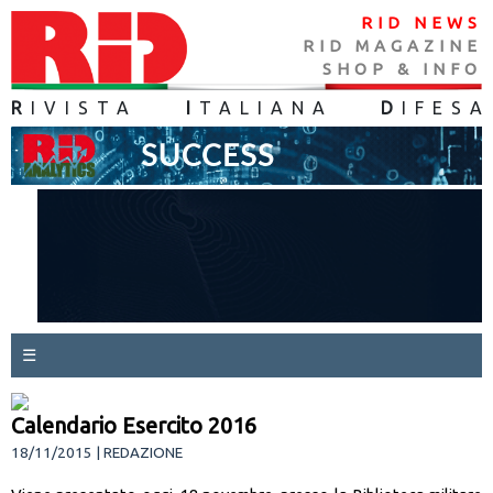
RID NEWS
RID MAGAZINE
SHOP & INFO
R
IVISTA
I
TALIANA
D
IFES
A
☰
Calendario Esercito 2016
18/11/2015 | REDAZIONE