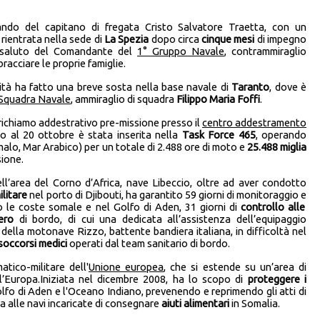
ndo del capitano di fregata Cristo Salvatore Traetta, con un
 rientrata nella sede di
La Spezia
dopo circa
cinque mesi
di impegno
 saluto del Comandante del
1° Gruppo Navale
, contrammiraglio
racciare le proprie famiglie.
unità ha fatto una breve sosta nella base navale di
Taranto
, dove è
 Squadra Navale
, ammiraglio di squadra
Filippo Maria Foffi
.
 richiamo addestrativo pre-missione presso il
centro addestramento
no al 20 ottobre è stata inserita nella
Task Force 465
, operando
alo, Mar Arabico) per un totale di 2.488 ore di moto e
25.488 miglia
sione.
ll’area del Corno d’Africa, nave Libeccio, oltre ad aver condotto
ilitare
nel porto di Djibouti, ha garantito 59 giorni di monitoraggio e
 le coste somale e nel Golfo di Aden, 31 giorni di
controllo alle
ero
di bordo, di cui una dedicata all’assistenza dell’equipaggio
ella motonave Rizzo, battente bandiera italiana, in difficoltà nel
soccorsi medici
operati dal team sanitario di bordo.
tico-militare dell'
Unione europea
, che si estende su un’area di
 l’Europa.Iniziata nel dicembre 2008, ha lo scopo di
proteggere i
olfo di Aden e l'Oceano Indiano, prevenendo e reprimendo gli atti di
ta alle navi incaricate di consegnare
aiuti alimentari
in Somalia.