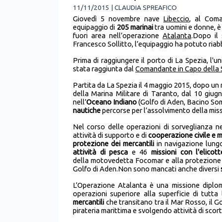
11/11/2015 | CLAUDIA SPREAFICO
Giovedì 5 novembre nave
Libeccio
, al Coma
equipaggio di
205 marinai
tra uomini e donne, è
fuori area nell’operazione
Atalanta
.Dopo il
Francesco Sollitto, l’equipaggio ha potuto riabb
Prima di raggiungere il porto di La Spezia, l'
stata raggiunta dal
Comandante in Capo della
Partita da La Spezia il 4 maggio 2015, dopo un
della Marina Militare di Taranto, dal 10 giug
nell’
Oceano Indiano
(Golfo di Aden, Bacino Som
nautiche
percorse per l’assolvimento della mis
Nel corso delle operazioni di sorveglianza ne
attività di supporto e di
cooperazione civile e m
protezione dei mercantili
in navigazione lungo
attività di pesca
e 46
missioni con l'elicott
della motovedetta Focomar e alla protezione d
Golfo di Aden.Non sono mancati anche diversi
L’Operazione Atalanta è una missione diploma
operazioni superiore alla superficie di tutta
mercantili
che transitano tra il Mar Rosso, il G
pirateria marittima e svolgendo attività di scor