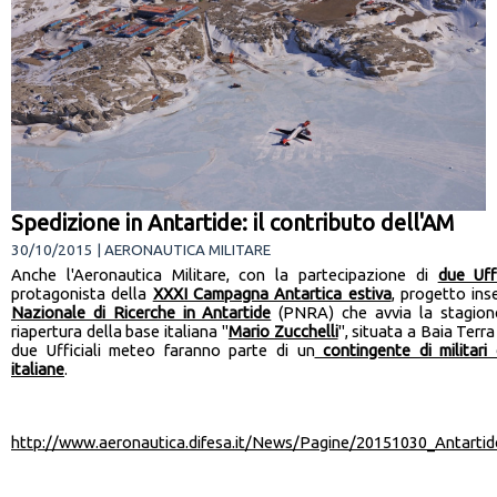
Spedizione in Antartide: il contributo dell'AM
30/10/2015 | AERONAUTICA MILITARE
Anche l'Aeronautica Militare, con la partecipazione di
due Uffi
protagonista della
XXXI Campagna Antartica estiva
, progetto ins
Nazionale di Ricerche in Antartide
(PNRA) che avvia la stagion
riapertura della base italiana "
Mario Zucchelli
", situata a Baia Terr
due Ufficiali meteo faranno parte di un
contingente di militari
italiane
.
http://www.aeronautica.difesa.it/News/Pagine/20151030_Antarti