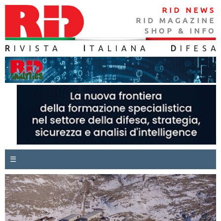
RID NEWS
RID MAGAZINE
SHOP & INFO
R
IVISTA
I
TALIANA
D
IFES
A
☰