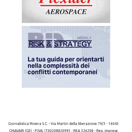
Giornalistica Riviera S.C. - Via Martiri della liberazione 79/3 - 16043
CHIAVARI (GE) - P.IVA: IT00208820993 - REA 326208 - Reg. imprese