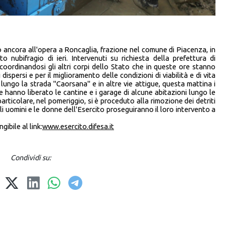
o ancora all'opera a Roncaglia, frazione nel comune di Piacenza, in
o nubifragio di ieri. Intervenuti su richiesta della prefettura di
coordinandosi gli altri corpi dello Stato che in queste ore stanno
dispersi e per il miglioramento delle condizioni di viabilità e di vita
i lungo la strada "Caorsana" e in altre vie attigue, questa mattina i
pe hanno liberato le cantine e i garage di alcune abitazioni lungo le
articolare, nel pomeriggio, si è proceduto alla rimozione dei detriti
li uomini e le donne dell'Esercito proseguiranno il loro intervento a
ibile al link:
www.esercito.difesa.it
Condividi su: