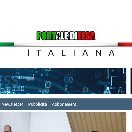
TA
I
TALIA
Newsletter
Pubblicità
Abbonamenti