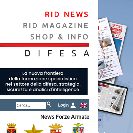
RID NEWS
RID MAGAZINE
SHOP & INFO
NA
D
IFES
A
Login
News Forze Armate