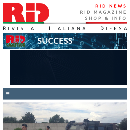
RID NEWS
RID MAGAZINE
SHOP & INFO
R
IVISTA
I
TALIANA
D
IFES
A
☰