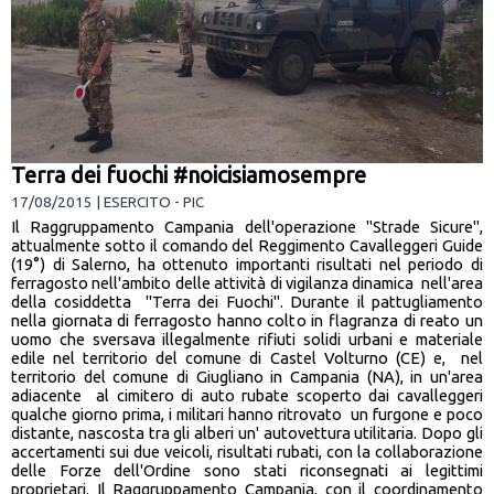
Terra dei fuochi #noicisiamosempre
17/08/2015 | ESERCITO - PIC
Il Raggruppamento Campania dell'operazione "Strade Sicure",
attualmente sotto il comando del Reggimento Cavalleggeri Guide
(19°) di Salerno, ha ottenuto importanti risultati nel periodo di
ferragosto nell'ambito delle attività di vigilanza dinamica nell'area
della cosiddetta "Terra dei Fuochi". Durante il pattugliamento
nella giornata di ferragosto hanno colto in flagranza di reato un
uomo che sversava illegalmente rifiuti solidi urbani e materiale
edile nel territorio del comune di Castel Volturno (CE) e, nel
territorio del comune di Giugliano in Campania (NA), in un'area
adiacente al cimitero di auto rubate scoperto dai cavalleggeri
qualche giorno prima, i militari hanno ritrovato un furgone e poco
distante, nascosta tra gli alberi un' autovettura utilitaria. Dopo gli
accertamenti sui due veicoli, risultati rubati, con la collaborazione
delle Forze dell'Ordine sono stati riconsegnati ai legittimi
proprietari. Il Raggruppamento Campania, con il coordinamento