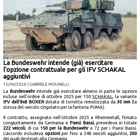
La Bundeswehr intende (già) esercitare
l'opzione contrattuale per gli IFV SCHAKAL
aggiuntivi
12/06/2026 | GABRIELE MOLINELLI
La
Bundeswehr
intende già esercitare almeno in parte le opzioni
incluse nell'ordine di ottobre 2025 per 150
SCHAKAL
, la variante
IFV dell'8x8 BOXER
dotata di torretta remotizzata da
30 mm
(la
stessa del veicolo cingolato per la fanteria PUMA).
Il contratto, assegnato nell’ottobre 2025 a Rheinmetall, firmato
congiuntamente da Germania e
Paesi Bassi
, prevedeva in totale
222 veicoli
, di cui
150 per la Bundeswehr
e 72 per i Paesi Bassi.
L'accordo includeva
opzioni
per fino a 248 veicoli aggiuntivi,
200
dei quali destinati alla Germania.