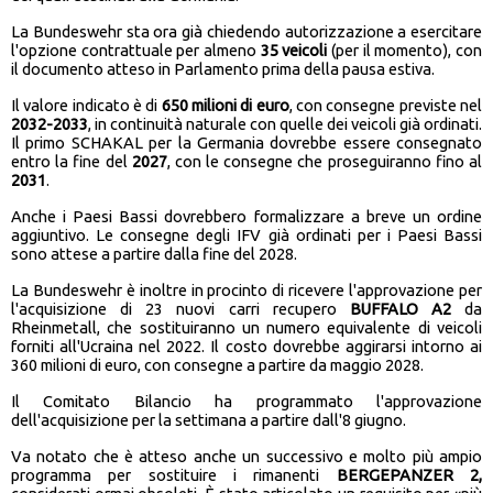
La Bundeswehr sta ora già chiedendo autorizzazione a esercitare
l'opzione contrattuale per almeno
35 veicoli
(per il momento), con
il documento atteso in Parlamento prima della pausa estiva.
Il valore indicato è di
650 milioni di euro
, con consegne previste nel
2032-2033
, in continuità naturale con quelle dei veicoli già ordinati.
Il primo SCHAKAL per la Germania dovrebbe essere consegnato
entro la fine del
2027
, con le consegne che proseguiranno fino al
2031
.
Anche i Paesi Bassi dovrebbero formalizzare a breve un ordine
aggiuntivo. Le consegne degli IFV già ordinati per i Paesi Bassi
sono attese a partire dalla fine del 2028.
La Bundeswehr è inoltre in procinto di ricevere l'approvazione per
l'acquisizione di 23 nuovi carri recupero
BUFFALO A2
da
Rheinmetall, che sostituiranno un numero equivalente di veicoli
forniti all'Ucraina nel 2022. Il costo dovrebbe aggirarsi intorno ai
360 milioni di euro, con consegne a partire da maggio 2028.
Il Comitato Bilancio ha programmato l'approvazione
dell'acquisizione per la settimana a partire dall'8 giugno.
Va notato che è atteso anche un successivo e molto più ampio
programma per sostituire i rimanenti
BERGEPANZER 2,