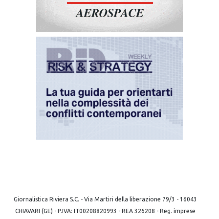
Giornalistica Riviera S.C. - Via Martiri della liberazione 79/3 - 16043
CHIAVARI (GE) - P.IVA: IT00208820993 - REA 326208 - Reg. imprese