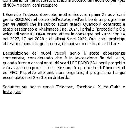
considerati ormai obsoleti. È stato articolato un requisito per «più
di
100
» moderni carri recupero.
L'Esercito Tedesco dovrebbe inoltre ricevere i primi 2 nuovi carri
genio
KODIAK
nel corso dell'estate, nell'ambito di un programma
per
44 veicoli
che ha subito alcuni ritardi. Quando il contratto è
stato assegnato a Rheinmetall nel 2021, i primi 2 “prototipi” più 5
veicoli di serie KODIAK erano attesi in consegna nel 2026, con 14
nel 2027, 17 nel 2028 e gli ultimi 6 nel 2029. Ora, con i prototipi
attesi non prima di agosto circa, i tempi sono destinati a slittare.
L'acquisizione dei nuovi veicoli genio è stata abbastanza
tormentata, considerando che è in lavorazione fin dal 2019,
quando furono accantonati
44
scafi LEOPARD 2A4 per il progetto
e fu avviato un processo di selezione fra proposte di Rheinmetall
ed FFG. Rispetto alle ambizioni originarie, il programma ha già
accumulato fra i 2 e i 3 anni di ritardo.
Seguiteci sui nostri canali
Telegram
,
Facebook
,
X
,
YouTube
e
Instagram
.