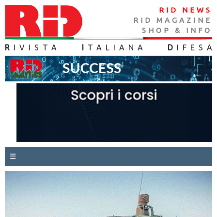
RID NEWS
RID MAGAZINE
SHOP & INFO
R
IVISTA
I
TALIANA
D
IFES
A
☰