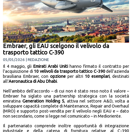
Embraer, gli EAU scelgono il velivolo da
trasporto tattico C-390
05/05/2026 | REDAZIONE
Il 4 maggio, gli
Emirati Arabi Uniti
hanno firmato il contratto per
l'acquisizione di
10 velivoli da trasporto tattico C-390
dell'azienda
brasiliana Embraer, con
opzione
per altri
10 esemplari
, destinati
all'
Aeronautica di Abu Dhabi
.
Nell'ambito dell'accordo – di cui non è stato reso noto il valore –
Embraer ha siglato una partnership strategica con la società
emiratina
Generation Holding 5
, attiva nel settore A&D, volta a
sviluppare capacità complete di Maintenance, Repair and Overhaul
(MRO) e supporto post-vendita per il velivolo negli EAU e – dato
non secondario, come si legge nel comunicato – in Medioriente.
Il partenariato comprende inoltre opportunità di integrazione
industriale e della catena di fornitura relative al C-390