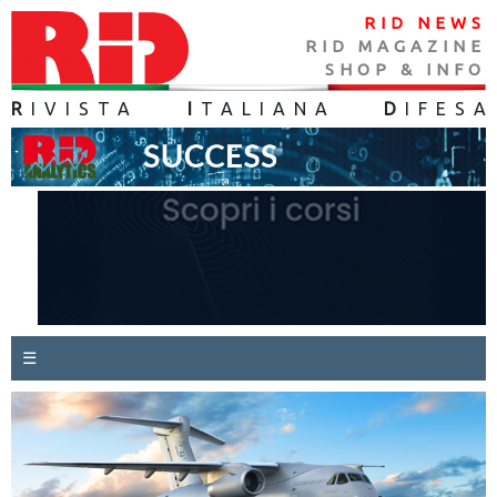
RID NEWS
RID MAGAZINE
SHOP & INFO
R
IVISTA
I
TALIANA
D
IFES
A
☰