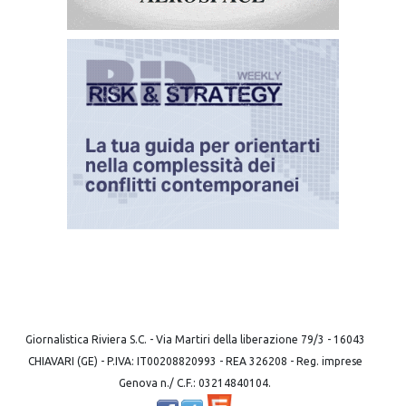
Giornalistica Riviera S.C. - Via Martiri della liberazione 79/3 - 16043
CHIAVARI (GE) - P.IVA: IT00208820993 - REA 326208 - Reg. imprese
Genova n./ C.F.: 03214840104.