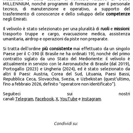
MILLENNIUM, nonché programmi di formazione per il personale
tecnico, di manutenzione e operativo, a supporto del
trasferimento di conoscenze e dello sviluppo delle
competenze
negli Emirati.
Il velivolo è stato selezionato per una pluralità di
ruoli
e
missioni
:
trasporto truppe e cargo, evacuazione medica, assistenza
umanitaria, airdrop e operazioni da piste non preparate.
Si tratta dell'ordine
più consistente
mai effettuato da un singolo
Paese per il C-390 (il Brasile ne ha ordinati 19), nonché del primo
contratto siglato da uno Stato del Medioriente: il velivolo è
attualmente in servizio con le Aeronautiche di Brasile (dal 2019),
Portogallo (2023) e Ungheria (2024), ed è stato selezionato da
altri 8 Paesi: Austria, Corea del Sud, Lituania, Paesi Bassi,
Repubblica Ceca, Slovacchia, Svezia, e Uzbekistan (quest'ultimo,
fino a febbraio 2026, definito "operatore non identificato”).
Seguiteci sui nostri
canali
Telegram
,
Facebook
,
X
,
YouTube
e
Instagram
.
Condividi su: