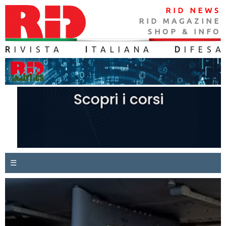
RID NEWS
RID MAGAZINE
SHOP & INFO
R
IVISTA
I
TALIANA
D
IFES
A
☰