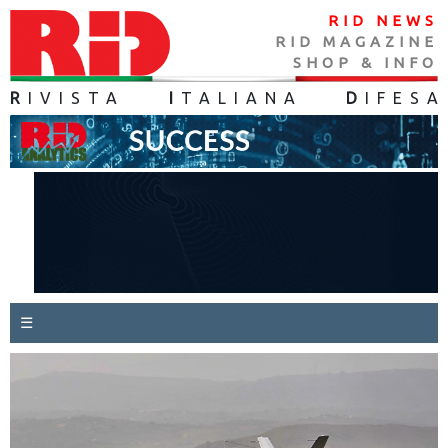
RID NEWS
RID MAGAZINE
SHOP & INFO
R
IVISTA
I
TALIANA
D
IFES
A
☰