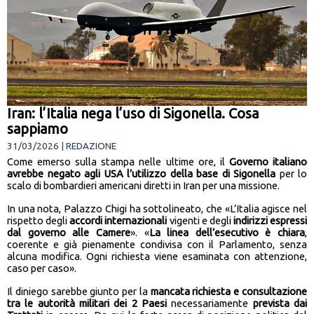
Iran: l’Italia nega l’uso di Sigonella. Cosa
sappiamo
31/03/2026 | REDAZIONE
Come emerso sulla stampa nelle ultime ore, il
Governo italiano
avrebbe negato agli USA l’utilizzo della base di Sigonella
per lo
scalo di bombardieri americani diretti in Iran per una missione.
In una nota, Palazzo Chigi ha sottolineato, che «L’Italia agisce nel
rispetto degli
accordi internazionali
vigenti e degli
indirizzi espressi
dal governo alle Camere
». «
La linea dell’esecutivo è chiara
,
coerente e già pienamente condivisa con il Parlamento, senza
alcuna modifica. Ogni richiesta viene esaminata con attenzione,
caso per caso».
Il diniego sarebbe giunto per la
mancata richiesta e consultazione
tra le autorità militari dei 2 Paesi
necessariamente
prevista dai