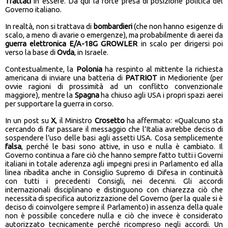
Trattati
in essere. Da qui la forte presa di posizione politica del
Governo italiano.
In realtà, non si trattava di
bombardieri
(che non hanno esigenze di
scalo, a meno di avarie o emergenze), ma probabilmente di aerei da
guerra elettronica E/A-18G GROWLER
in scalo per dirigersi poi
verso la base di
Ovda
, in Israele.
Contestualmente, la
Polonia
ha respinto al mittente la richiesta
americana di inviare una batteria di
PATRIOT
in Medioriente (per
ovvie ragioni di prossimità ad un conflitto convenzionale
maggiore), mentre la
Spagna
ha chiuso agli USA i propri spazi aerei
per supportare la guerra in corso.
In un post su
X
, il Ministro
Crosetto
ha affermato: «Qualcuno sta
cercando di far passare il messaggio che l’Italia avrebbe deciso di
sospendere l’uso delle basi agli assetti USA. Cosa semplicemente
falsa
, perché le basi sono attive, in uso e nulla è cambiato. Il
Governo continua a fare ciò che hanno sempre fatto tutti i Governi
italiani in totale aderenza agli impegni presi in Parlamento ed alla
linea ribadita anche in Consiglio Supremo di Difesa in continuità
con tutti i precedenti Consigli, nei decenni. Gli accordi
internazionali disciplinano e distinguono con chiarezza ciò che
necessita di specifica autorizzazione del Governo (per la quale si è
deciso di coinvolgere sempre il Parlamento) in assenza della quale
non è possibile concedere nulla e ciò che invece è considerato
autorizzato tecnicamente perché ricompreso negli accordi. Un