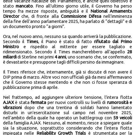
delle vacanze natalizie del Parlamento, e anche quell’obiettivo è
stato
mancato
. Fino all’ultimo giorno utile, il Governo ha perso
tempo fra mezze risposte, ambiguità e il
National Armaments
Director
che, di fronte alla
Commissione Difesa
nell’imminenza
della fine dell’anno parlamentare 2025, ha parlato di “dettagli” e di
un documento pronto “a giorni”.
Ora, nel nuovo anno, nessuno sa quando arriverà la pubblicazione.
Secondo il
Times
, il Piano è stato di fatto
rifiutato dal Primo
Ministro
e rispedito al mittente per essere tagliato e
ridimensionato. Secondo il Times mancherebbero all’appello
28
miliardi
di Sterline nei primi
4 anni
, uno scenario che, se confermato,
è devastante e presuppone tagli difficili persino da immaginare.
Il Times riferisce che, internamente, già si discute di non avere il
DIP prima di marzo. Altre voci non ufficiali già da mesi affermavano
che il Governo stesse mentendo e che non ci fosse speranza di
pubblicazione prima di aprile.
Nel frattempo, ad aggiungere ulteriore tensione, l’intera flotta
AJAX
è stata
fermata
per nuovi controlli su livelli di
rumorosità e
vibrazioni
dopo che una trentina di soldati hanno lamentato
disturbi in un’esercitazione sul campo nel novembre 2025,
nell’ambito della quale ha operato un battlegroup con
59 veicoli
della famiglia AJAX. Nessuno, al momento, riesce a spiegare quale
sia la situazione, soprattutto considerando che l’intera flotta
impiegata nelle
Reliability Growth Trials
è strumentata per la