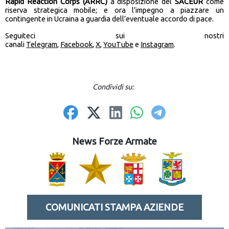
Rapid Reaction Corps (ARRC)
a disposizione del
SACEUR
come
riserva strategica mobile; e ora l’impegno a piazzare un
contingente in Ucraina a guardia dell’eventuale accordo di pace.
Seguiteci sui nostri
canali
Telegram
,
Facebook
,
X
,
YouTube
e
Instagram
.
Condividi su:
News Forze Armate
COMUNICATI STAMPA AZIENDE