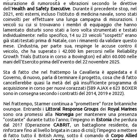
misurazione di rumorosità e vibrazioni secondo le direttive
dell’
Health and Safety Executive
. Durante il precedente stop, nel
2021, enti esterni, incluso l’istituto di medicina navale, sono stati
coinvolti per effettuare una lunga campagna di misurazioni. I
veicoli su cui si trovavano i membri di equipaggio che hanno
lamentato disturbi sono stati a loro volta strumentati e testati
individualmente: nello specifico, 14 su 23 veicoli “sospetti” erano
già stati testati prima di Natale, con i rimanenti da validare questo
mese. L’industria, per parte sua, respinge le accuse contro il
veicolo, che ha superato i 42.000 km percorsi nelle Reliability
Growth Trials (tuttora in corso a Bovington) ed altri 60.000 nelle
mani dell’Esercito prima dell’evento del 22 novembre 2025.
Sta di fatto che nel frattempo la Cavalleria è appiedata e il
Governo, di nuovo, parla di terminare il progetto, cosa che di fatto
cancellerebbe quasi la metà del già insufficiente programma di
acquisizione in corso per nuovi corazzati (589 AJAX e 623 BOXER
sono in consegna secondo i contratti del 2014, 2019 e 2022).
Nel frattempo, Starmer continua a "promettere" forze britanniche
ovunque. Entrambi i
Littoral Response Groups
dei
Royal Marines
sono ora promessi alla
Norvegia
per mantenere una presenza
“costante” durante tutto l’anno; l’impegno in
Estonia
che perdura
dal 2017 (Operazione
CABRIT
, un battaglione residente, da
rinforzare fino al livello brigata in caso di crisi); l’impegno a mettere
di fatto tutto il British Army, sotto il comando di
Corpo Allied