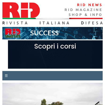
RID NEWS
RID MAGAZINE
SHOP & INFO
R
IVISTA
I
TALIANA
D
IFES
A
☰