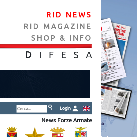
RID NEWS
RID MAGAZINE
SHOP & INFO
NA
D
IFES
A
Login
News Forze Armate