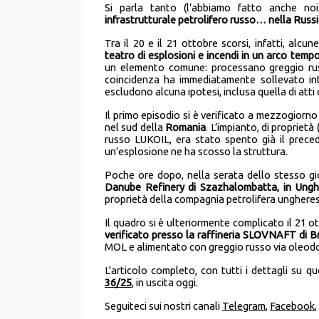
Si parla tanto (l’abbiamo fatto anche noi
infrastrutturale petrolifero russo… nella Russi
Tra il 20 e il 21 ottobre scorsi, infatti, alcun
teatro di esplosioni e incendi in un arco temp
un elemento comune: processano greggio rus
coincidenza ha immediatamente sollevato inte
escludono alcuna ipotesi, inclusa quella di atti 
Il primo episodio si è verificato a mezzogiorno
nel sud della
Romania
. L’impianto, di propriet
russo LUKOIL, era stato spento già il prec
un’esplosione ne ha scosso la struttura.
Poche ore dopo, nella serata dello stesso gi
Danube Refinery di Szazhalombatta, in Ungh
proprietà della compagnia petrolifera ungheres
Il quadro si è ulteriormente complicato il 21 o
verificato presso la raffineria SLOVNAFT di B
MOL e alimentato con greggio russo via oleod
L'articolo completo, con tutti i dettagli su qu
36/25
, in uscita oggi.
Seguiteci sui nostri canali
Telegram
,
Facebook
,