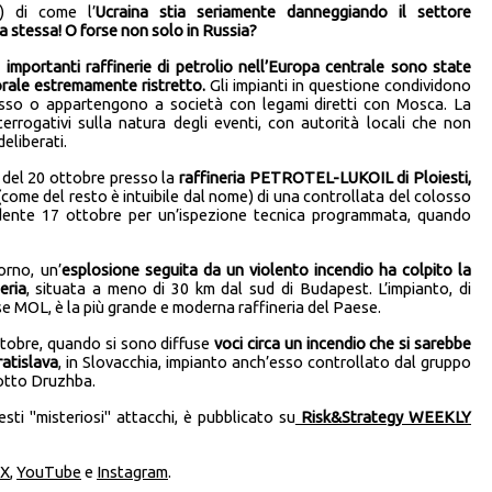
) di come l’
Ucraina stia seriamente danneggiando il settore
a stessa! O forse non solo in Russia?
e
importanti raffinerie di petrolio nell’Europa centrale sono state
orale estremamente ristretto.
Gli impianti in questione condividono
so o appartengono a società con legami diretti con Mosca. La
rrogativi sulla natura degli eventi, con autorità locali che non
deliberati.
 del 20 ottobre presso la
raffineria PETROTEL-LUKOIL di Ploiesti,
à (come del resto è intuibile dal nome) di una controllata del colosso
edente 17 ottobre per un’ispezione tecnica programmata, quando
orno, un’
esplosione seguita da un violento incendio ha colpito la
eria
, situata a meno di 30 km dal sud di Budapest. L’impianto, di
e MOL, è la più grande e moderna raffineria del Paese.
ttobre, quando si sono diffuse
voci circa
un incendio che
si sarebbe
ratislava
, in Slovacchia, impianto anch’esso controllato dal gruppo
otto Druzhba.
esti "misteriosi" attacchi, è pubblicato su
Risk&Strategy WEEKLY
X
,
YouTube
e
Instagram
.