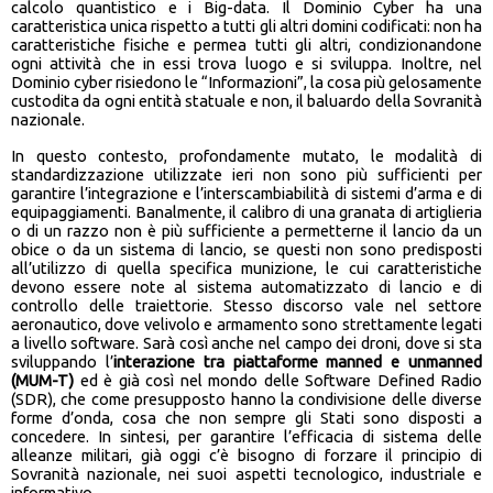
calcolo quantistico e i Big-data. Il Dominio Cyber ha una
caratteristica unica rispetto a tutti gli altri domini codificati: non ha
caratteristiche fisiche e permea tutti gli altri, condizionandone
ogni attività che in essi trova luogo e si sviluppa. Inoltre, nel
Dominio cyber risiedono le “Informazioni”, la cosa più gelosamente
custodita da ogni entità statuale e non, il baluardo della Sovranità
nazionale.
In questo contesto, profondamente mutato, le modalità di
standardizzazione utilizzate ieri non sono più sufficienti per
garantire l’integrazione e l’interscambiabilità di sistemi d’arma e di
equipaggiamenti. Banalmente, il calibro di una granata di artiglieria
o di un razzo non è più sufficiente a permetterne il lancio da un
obice o da un sistema di lancio, se questi non sono predisposti
all’utilizzo di quella specifica munizione, le cui caratteristiche
devono essere note al sistema automatizzato di lancio e di
controllo delle traiettorie. Stesso discorso vale nel settore
aeronautico, dove velivolo e armamento sono strettamente legati
a livello software. Sarà così anche nel campo dei droni, dove si sta
sviluppando l’
interazione tra piattaforme manned e unmanned
(MUM-T)
ed è già così nel mondo delle Software Defined Radio
(SDR), che come presupposto hanno la condivisione delle diverse
forme d’onda, cosa che non sempre gli Stati sono disposti a
concedere. In sintesi, per garantire l’efficacia di sistema delle
alleanze militari, già oggi c’è bisogno di forzare il principio di
Sovranità nazionale, nei suoi aspetti tecnologico, industriale e
informativo.