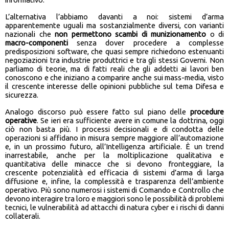
L’alternativa l’abbiamo davanti a noi: sistemi d’arma
apparentemente uguali ma sostanzialmente diversi, con varianti
nazionali che
non permettono scambi di munizionamento
o di
macro-componenti
senza dover procedere a complesse
predisposizioni software, che quasi sempre richiedono estenuanti
negoziazioni tra industrie produttrici e tra gli stessi Governi. Non
parliamo di teorie, ma di fatti reali che gli addetti ai lavori ben
conoscono e che iniziano a comparire anche sui mass-media, visto
il crescente interesse delle opinioni pubbliche sul tema Difesa e
sicurezza.
Analogo discorso può essere fatto sul piano delle
procedure
operative
. Se ieri era sufficiente avere in comune la dottrina, oggi
ciò non basta più. I processi decisionali e di condotta delle
operazioni si affidano in misura sempre maggiore all’automazione
e, in un prossimo futuro, all’Intelligenza artificiale. È un trend
inarrestabile, anche per la moltiplicazione qualitativa e
quantitativa delle minacce che si devono fronteggiare, la
crescente potenzialità ed efficacia di sistemi d’arma di larga
diffusione e, infine, la complessità e trasparenza dell’ambiente
operativo. Più sono numerosi i sistemi di Comando e Controllo che
devono interagire tra loro e maggiori sono le possibilità di problemi
tecnici, le vulnerabilità ad attacchi di natura cyber e i rischi di danni
collaterali.