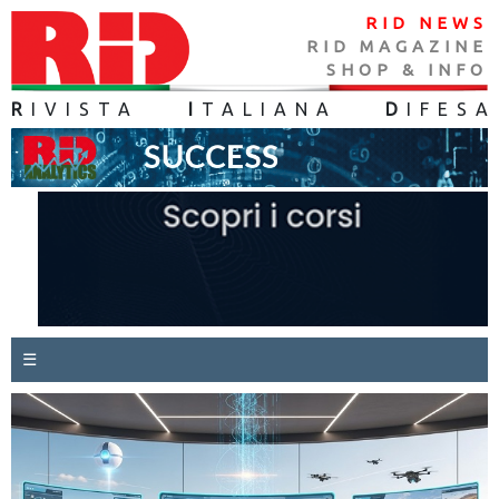
RID NEWS
RID MAGAZINE
SHOP & INFO
R
IVISTA
I
TALIANA
D
IFES
A
☰