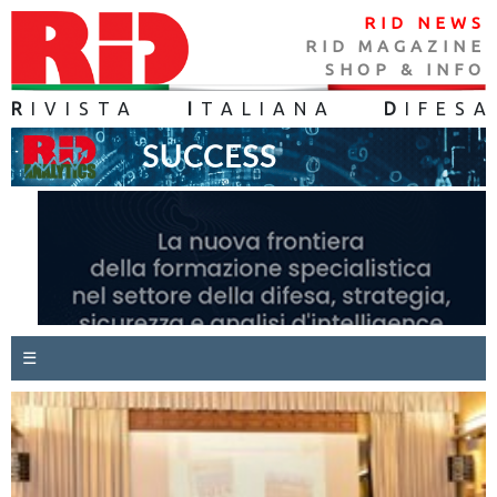
RID NEWS
RID MAGAZINE
SHOP & INFO
R
IVISTA
I
TALIANA
D
IFES
A
☰