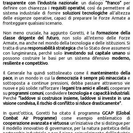
trasparente con l’industria nazionale
: un dialogo
“franco”
per
definire con chiarezza i
requisiti operativi
, così da permettere al
sistema industriale di fornire
soluzioni tecnologiche
all’altezza
delle esigenze operative, capaci di preparare le Forze Armate a
fronteggiare qualsiasi scenario.
Non meno cruciale, ha aggiunto Goretti, è la
formazione della
classe dirigente del futuro
, non solo all’interno delle Forze
Armate, ma anche nel mondo della tecnologia e delle istituzioni. Si
tratta di una
responsabilità strategica
che lo Stato deve assumersi
con lungimiranza, perché solo
investendo sul capitale umano
si
possono costruire le basi per un sistema difensivo
moderno,
resiliente e competitivo
.
Il Generale ha quindi sottolineato come il
mantenimento della
pace
, in un mondo in cui la
democrazia è sempre più minacciata
e
sottoposta a continue pressioni, debba passare attraverso vie
nuove e più solide: rafforzare i
legami tra amici e alleati
, cooperare
su
programmi comuni
, condividere
tecnologia e capacità industriali
.
Perché
“laddove si costruisce insieme, laddove si investe in una
visione condivisa, il rischio di conflitto si riduce drasticamente”
.
In quest’ottica, Goretti ha citato il programma
GCAP (Global
Combat Air Programme)
come esempio emblematico di
cooperazione avanzata e virtuosa
: un’iniziativa che si distingue per
il modello innovativo di governance, per la natura paritetica della