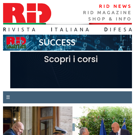
RID NEWS
RID MAGAZINE
SHOP & INFO
R
IVISTA
I
TALIANA
D
IFES
A
☰