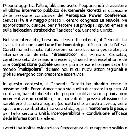
Proprio oggi, tra l’altro, abbiamo avuto l’opportunità di assistere
all’
ultimo intervento pubblico del Generale Goretti
, in occasione
della sessione conclusiva dell’
Aerospace Power Conference
,
tenutasi l’
8 e 9 maggio
presso il centro congressi
La Nuvola
. Ne
approfittiamo, dunque, per riflettere sui principali spunti emersi e
sulle
indicazioni strategiche
“lanciate” dal Generale Goretti.
Nel suo intervento, breve ma denso di contenuti, il Generale ha
tracciato alcune
traiettorie fondamentali
per il futuro della Difesa.
Goretti ha richiamato l’attenzione su uno scenario geostrategico
internazionale definito
“drammatico”
dal Ministro Crosetto,
caratterizzato da tensioni crescenti, dinamiche di escalation e da
una
competizione globale
sempre più intensa e frammentata. Un
mondo
“multipolare”
, diciamo noi, in cui nuovi attori regionali e
globali emergono con crescente assertività.
In questo contesto, il Generale Goretti ha ribadito come la
missione delle
Forze Armate
non sia quella di cercare la guerra. Al
contrario, ha sottolineato che proprio i militari sono i primi a
non
voler entrare in conflitto
, consapevoli del
prezzo altissimo
che
sarebbero chiamati a pagare (concetto che, a nostro avviso, viene
spesso invece ribaltato). La vera sfida, oggi, è
mantenere la pace
, e
per farlo servono
unità, interoperabilità
e
condivisione efficace
delle informazioni
tra alleati.
Goretti ha inoltre evidenziato l’importanza di un rapporto
solido e