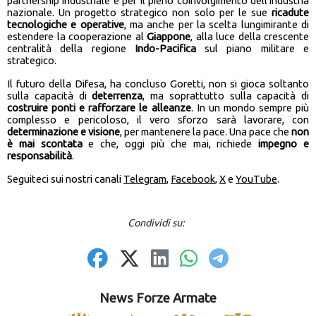
partnership industriale e per il pieno coinvolgimento dell’industria
nazionale. Un progetto strategico non solo per le sue
ricadute
tecnologiche e operative
, ma anche per la scelta lungimirante di
estendere la cooperazione al
Giappone
, alla luce della crescente
centralità della regione
Indo-Pacifica
sul piano militare e
strategico.
Il futuro della Difesa, ha concluso Goretti, non si gioca soltanto
sulla capacità di
deterrenza
, ma soprattutto sulla capacità di
costruire ponti e rafforzare le alleanze
. In un mondo sempre più
complesso e pericoloso, il vero sforzo sarà lavorare, con
determinazione e visione
, per mantenere la pace. Una pace che
non
è mai scontata
e che, oggi più che mai, richiede
impegno e
responsabilità
.
Seguiteci sui nostri canali
Telegram
,
Facebook
,
X
e
YouTube
.
Condividi su:
News Forze Armate