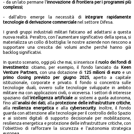
- da un lato permane l'
innovazione di frontiera per i programmi più
complessi
;
- dall'altro emerge la necessità di
integrare rapidamente
tecnologie di derivazione commerciale
nel settore Difesa.
I grandi gruppi industriali militari faticano ad adattarsi a questa
nuova realtà. Peraltro, con l’aumentare significativo della spesa, si
materializza un collo di bottiglia: le nostre aziende non riescono a
supportare una crescita dei volumi anche perché hanno già
backlog significativi.
In questo scenario, oggi più che mai, si inserisce il
ruolo dei fondi di
investimento
: citiamo, per esempio, il fondo lanciato da
Keen
Venture Partners
, con una dotazione di
125 milioni di euro
e un
primo closing previsto per giugno 2025
, aperto a capitale
istituzionale, corporate e privato. Il fondo si concentra sulle
tecnologie duali, ovvero sulle tecnologie sviluppate in ambito
militare ma con applicazioni civili, o viceversa. I settori di interesse
spaziano dall’
intelligenza artificiale
ai sistemi a guida autonoma,
fino all’
analisi dei dati
, alla
protezione delle infrastrutture critiche
,
alla
resilienza
energetica
e alla
cybersecurity
. Inoltre, il fondo
guarda con attenzione alle tecnologie per il controllo dello Spazio
e ai sistemi digitali di supporto decisionale per mobilitazione,
resilienza energetica e protezione delle infrastrutture critiche, con
l’obiettivo di rafforzare la sicurezza e l’autonomia strategica
europea.