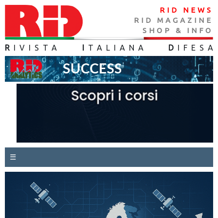
RID NEWS
RID MAGAZINE
SHOP & INFO
R
IVISTA
I
TALIANA
D
IFES
A
☰