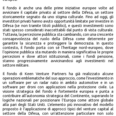
Il fondo è anche una delle prime iniziative europee volte ad
avvicinare il capitale privato al settore della Difesa, un settore
storicamente segnato da uno stigma culturale. Fino ad oggi, gli
investitori privati hanno avuto opportunità limitate per investire in
Difesa (se non tramite titoli pubblici), e questi investimenti sono
stati spesso considerati inaccettabili dal punto di vista culturale.
Tuttavia, la percezione pubblica sta cambiando, con una crescente
consapevolezza del ruolo della Difesa come deterrente per
garantire la sicurezza e proteggere la democrazia. In questo
contesto, il fondo porta con sé l’heritage nord-europeo, dove
l’opinione pubblica sta mutando in maniera significativa le proprie
percezioni e dove attori istituzionali, come i fondi pensione,
stanno progressivamente avvicinandosi agli investimenti nel
settore militare.
Il fondo di Keen Venture Partners ha già realizzato alcune
operazioni emblematiche del suo approccio, come l'investimento in
un software per un radar nato in ambito automotive e in un
software per droni con applicazioni nella protezione civile. La
visione strategica del fondo è fortemente europea e punta a
contribuire all'autonomia strategica del Continente, superando le
logiche nazionali per posizionare l'Europa come attore globale
alla pari degli Stati Uniti. L'elemento più innovativo del modello
proposto è l'applicazione di approcci tipici del venture capital al
settore della Difesa, con un'attenzione particolare non solo